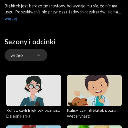
Błękitek jest bardzo zmartwiony, bo wydaje mu się, że nie ma
uszu. Poszukiwania nie przynoszą żadnych rezultatów, ale na
szczęście zjawia się gość. Małgorzata Piszcz jest lekarzem i
więcej
wyjaśni nie tylko to, co to jest otolaryngologia, ale również
uspokoi Błękitka.
Sezony i odcinki
wideo
wideo
Kulisy, czyli Błękitek poznaje
Kulisy, czyli Błękitek poznaje
zawody
Dziennikarka
zawody
Weterynarz