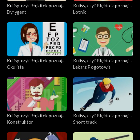
Kulisy, czyli Błękitek poznaje
Kulisy, czyli Błękitek poznaje
zawody
Dyrygent
zawody
Lotnik
Kulisy, czyli Błękitek poznaje
Kulisy, czyli Błękitek poznaje
zawody
Okulista
zawody
Lekarz Pogotowia
Kulisy, czyli Błękitek poznaje
Kulisy, czyli Błękitek poznaje
zawody
Konstruktor
zawody
Short track