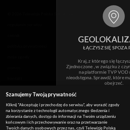
© 2026 Telewizja Polska S.A. w likwidacji
regulamin serwisu
cennik
GEOLOKALIZ
polityka prywatności
ŁĄCZYSZ SIĘ SPOZA 
moje zgody
Kraj, z którego się łączys
Zjednoczone , w związku z czy
pomoc
na platformie TVP VOD
nieodstępna. Sprawdź, które m
kontakt
obejrzeć.
voucher
Szanujemy Twoją prywatność
Nie pokazuj pon
dostępność
Kliknij "Akceptuję i przechodzę do serwisu", aby wyrazić zgody
informacje o dostawcy usług
na korzystanie z technologii automatycznego śledzenia i
ANULUJ
SP
zbierania danych, dostęp do informacji na Twoim urządzeniu
końcowym i ich przechowywanie oraz na przetwarzanie
Twoich danych osobowych przez nas, czyli Telewizję Polską