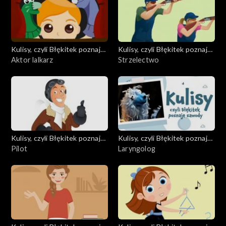
Kulisy, czyli Błękitek poznaje
Kulisy, czyli Błękitek poznaje
zawody
Aktor lalkarz
zawody
Strzelectwo
Kulisy, czyli Błękitek poznaje
Kulisy, czyli Błękitek poznaje
zawody
Pilot
zawody
Laryngolog