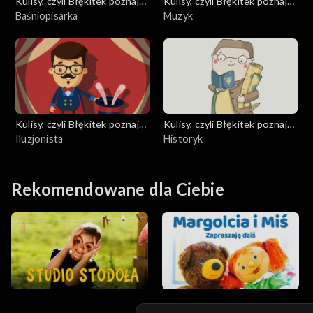
Kulisy, czyli Błękitek poznaje
Kulisy, czyli Błękitek poznaje
zawody
Baśniopisarka
zawody
Muzyk
Kulisy, czyli Błękitek poznaje
Kulisy, czyli Błękitek poznaje
zawody
Iluzjonista
zawody
Historyk
Rekomendowane dla Ciebie