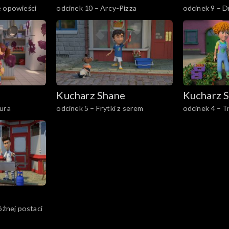
e opowieści
odcinek 10 – Arcy-Pizza
odcinek 9 – D
Kucharz Shane
Kucharz 
tura
odcinek 5 – Frytki z serem
odcinek 4 – 
przygoda
óżnej postaci