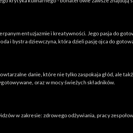
o krytyka kulinarnego - bohaterowie zawsze znajdują sp
rpanym entuzjazmie i kreatywności. Jego pasja do gotowa
młoda i bystra dziewczyna, która dzieli pasję ojca do goto
wtarzalne danie, które nie tylko zaspokaja głód, ale tak
przygotowywane, oraz w mocy świeżych składników.
ch widzów w zakresie: zdrowego odżywiania, pracy zespo