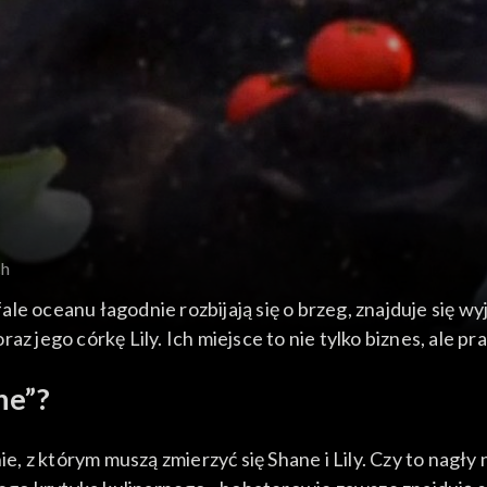
ch
le oceanu łagodnie rozbijają się o brzeg, znajduje się 
az jego córkę Lily. Ich miejsce to nie tylko biznes, ale 
ne”?
, z którym muszą zmierzyć się Shane i Lily. Czy to nagł