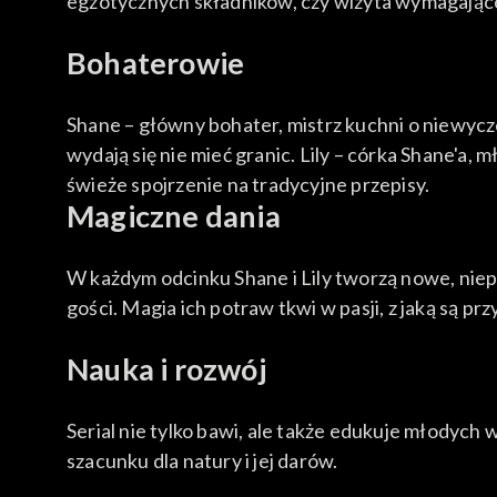
egzotycznych składników, czy wizyta wymagająceg
Bohaterowie
Shane – główny bohater, mistrz kuchni o niewycze
wydają się nie mieć granic. Lily – córka Shane'a, 
świeże spojrzenie na tradycyjne przepisy.
Magiczne dania
W każdym odcinku Shane i Lily tworzą nowe, niepo
gości. Magia ich potraw tkwi w pasji, z jaką są 
Nauka i rozwój
Serial nie tylko bawi, ale także edukuje młody
szacunku dla natury i jej darów.