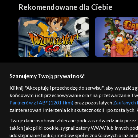
Rekomendowane dla Ciebie
Szanujemy Twoją prywatność
© 2026 Telewizja Polska S.A. w likwidacji
Kliknij "Akceptuję i przechodzę do serwisu", aby wyrazić z
końcowym i ich przechowywanie oraz na przetwarzanie Twoic
regulamin serwisu
cennik
polityka prywatności
Partnerów z IAB* (1201 firm)
oraz pozostałych
Zaufanych 
GEOLOKALIZA
zainteresowań i mierzenia ich skuteczności) i pozostałych,
ŁĄCZYSZ SIĘ SPOZA PO
Twoje dane osobowe zbierane podczas odwiedzania przez 
takich jak: pliki cookie, sygnalizatory WWW lub innych po
Kraj, z którego się łączysz, to Stan
w związku z czym część tytułów na
udostępnianie funkcji mediów społecznościowych oraz anal