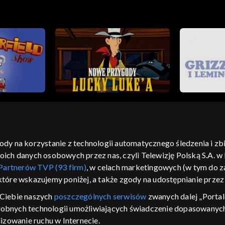
gody na korzystanie z technologii automatycznego śledzenia i z
h danych osobowych przez nas, czyli Telewizję Polską S.A. w l
moje zgody
pomoc
kontakt
voucher
dostępno
Partnerów TVP (93 firm)
, w celach marketingowych (w tym do
CJA
 które wskazujemy poniżej, a także zgody na udostępnianie prze
LSKI
Ciebie naszych
poszczególnych serwisów
zwanych dalej „Portal
dobnych technologii umożliwiających świadczenie dopasowanych i
y Zjednoczone ,
 platformie TVP
izowanie ruchu w Internecie.