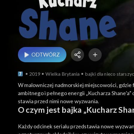
ODTWÓRZ
2019
Wielka Brytania
bajki dla nieco starszy
W malowniczej nadmorskiej miejscowości, gdzie fa
ambitnego i pełnego energii „Kucharza Shane'a” or
stawia przed nimi nowe wyzwania.
O czym jest bajka „Kucharz Sha
Każdy odcinek serialu przedstawia nowe wyzwanie