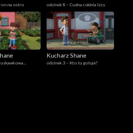
ron na ostro
odcinek 8 – Cudna cukinia Izzy
Shane
Kucharz Shane
Truskawkowa
odcinek 3 – Kto tu gotuje?