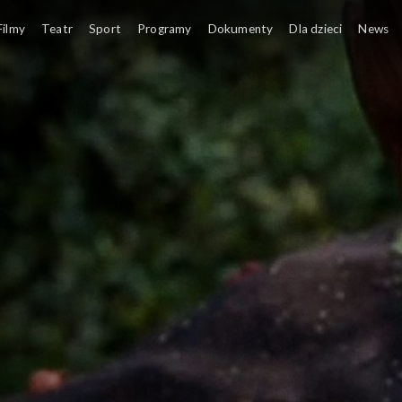
Kulinarne przygody Shane'a oraz jego córki Lily.
Filmy
Teatr
Sport
Programy
Dokumenty
Dla dzieci
News