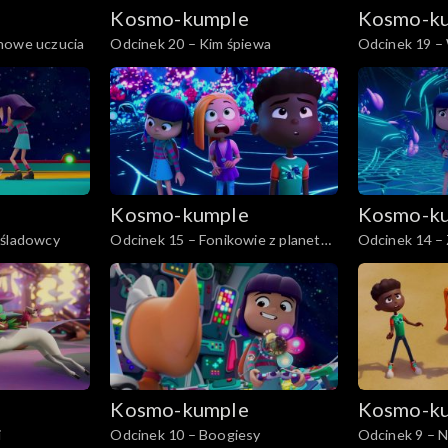
e
Kosmo-kumple
Kosmo-k
nowe uczucia
Odcinek 20 – Kim śpiewa
Odcinek 19 – 
Ned
e
Kosmo-kumple
Kosmo-k
aśladowcy
Odcinek 15 – Fonikowie z planety
Odcinek 14 – 
Fonik
e
Kosmo-kumple
Kosmo-k
i
Odcinek 10 – Boogiesy
Odcinek 9 – N