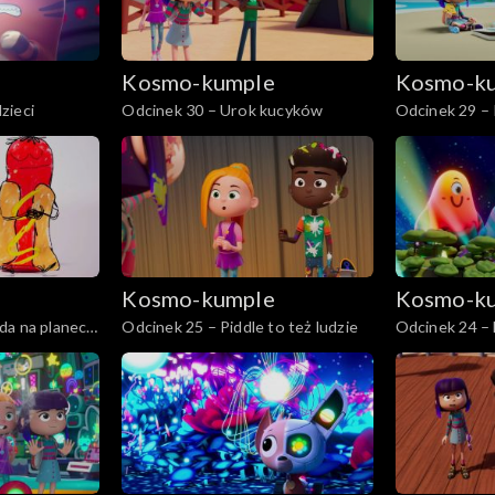
e
Kosmo-kumple
Kosmo-k
zieci
Odcinek 30 – Urok kucyków
Odcinek 29 –
e
Kosmo-kumple
Kosmo-k
da na planecie
Odcinek 25 – Piddle to też ludzie
Odcinek 24 –
obozie Nerd