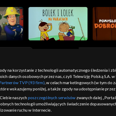
gody na korzystanie z technologii automatycznego śledzenia i z
moje zgody
pomoc
kontakt
voucher
dostępno
h danych osobowych przez nas, czyli Telewizję Polską S.A. w l
CJA
Partnerów TVP (93 firm)
, w celach marketingowych (w tym do
 które wskazujemy poniżej, a także zgody na udostępnianie prze
LSKI
Ciebie naszych
poszczególnych serwisów
zwanych dalej „Portal
y Zjednoczone ,
dobnych technologii umożliwiających świadczenie dopasowanych i
 platformie TVP
izowanie ruchu w Internecie.
awdź, które
zeć.