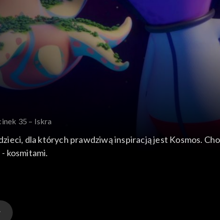
inek 35 – Iskra
e dzieci, dla których prawdziwą inspiracją jest Kosmos. C
i - kosmitami.