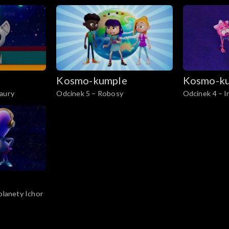
bobo
e
Kosmo-kumple
Kosmo-k
 aury
Odcinek 5 – Robosy
Odcinek 4 – I
Świata Gwiaz
e
 planety Ichor