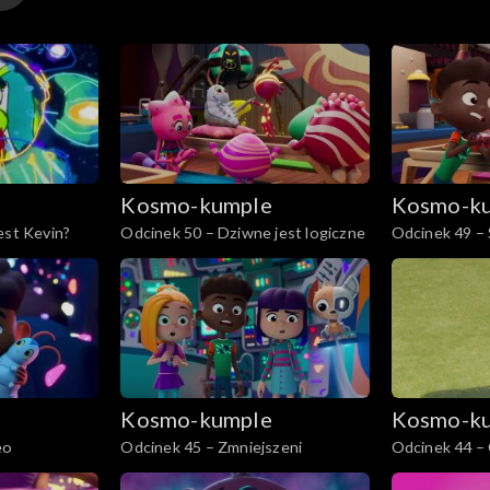
e
Kosmo-kumple
Kosmo-k
est Kevin?
Odcinek 50 – Dziwne jest logiczne
Odcinek 49 –
e
Kosmo-kumple
Kosmo-k
eo
Odcinek 45 – Zmniejszeni
Odcinek 44 – 