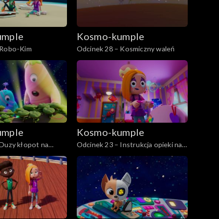
umple
Kosmo-kumple
 Robo-Kim
Odcinek 28 – Kosmiczny waleń
umple
Kosmo-kumple
 Duzy kłopot na
Odcinek 23 – Instrukcja opieki nad
Ickiem