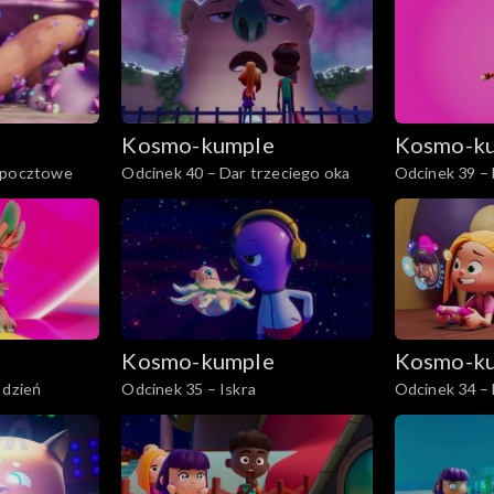
e
Kosmo-kumple
Kosmo-k
i pocztowe
Odcinek 40 – Dar trzeciego oka
Odcinek 39 – 
e
Kosmo-kumple
Kosmo-k
 dzień
Odcinek 35 – Iskra
Odcinek 34 – 
supergromad