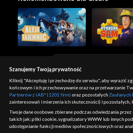
Szanujemy Twoją prywatność
© 2026 Telewizja Polska S.A. w likwidacji
Kliknij "Akceptuję i przechodzę do serwisu", aby wyrazić z
regulamin serwisu
cennik
polityka prywatności
końcowym i ich przechowywanie oraz na przetwarzanie Twoic
GEOLOKALIZA
Partnerów z IAB* (1201 firm)
oraz pozostałych
Zaufanych 
zainteresowań i mierzenia ich skuteczności) i pozostałych,
ŁĄCZYSZ SIĘ SPOZA PO
Twoje dane osobowe zbierane podczas odwiedzania przez 
Kraj, z którego się łączysz, to Stan
takich jak: pliki cookie, sygnalizatory WWW lub innych po
w związku z czym część tytułów na
udostępnianie funkcji mediów społecznościowych oraz anal
VOD może być nieodstępna. Spr
materiały możesz obejr