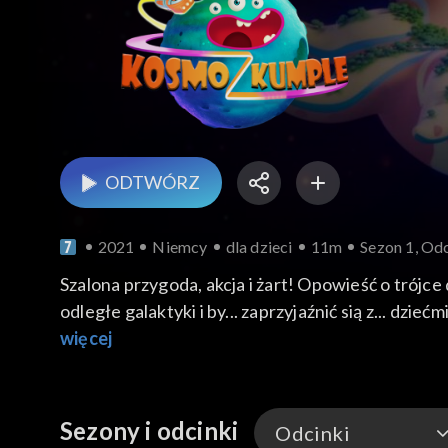
ODTWÓRZ
2021
Niemcy
dla dzieci
11m
Sezon 1, Odc
Szalona przygoda, akcja i żart! Opowieść o trójc
odległe galaktyki i by... zaprzyjaźnić sią z... dziećm
więcej
Sezony i odcinki
Odcinki