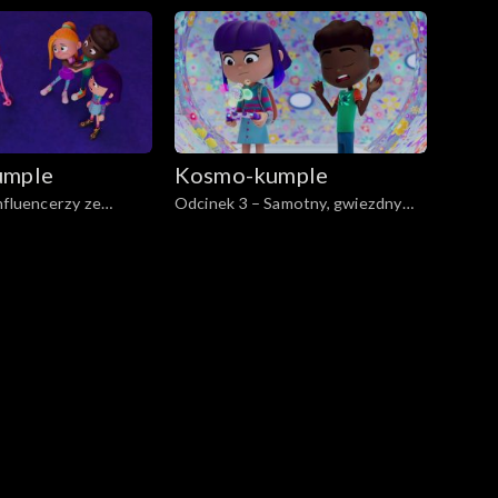
cukierków
umple
Kosmo-kumple
nfluencerzy ze
Odcinek 3 – Samotny, gwiezdny
d
krążownik