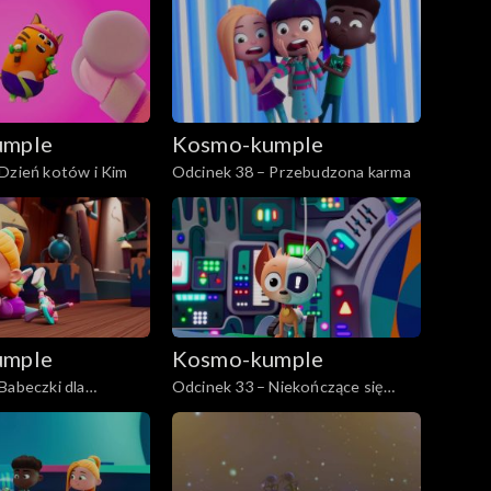
umple
Kosmo-kumple
Dzień kotów i Kim
Odcinek 38 – Przebudzona karma
umple
Kosmo-kumple
Babeczki dla
Odcinek 33 – Niekończące się
y
ciasto