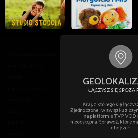
© 2026 Telewizja Polska S.A. w likwidacji
regulamin serwisu
cennik
GEOLOKALIZ
polityka prywatności
ŁĄCZYSZ SIĘ SPOZA 
moje zgody
Kraj, z którego się łączys
Zjednoczone , w związku z czy
pomoc
na platformie TVP VOD
nieodstępna. Sprawdź, które m
kontakt
obejrzeć.
voucher