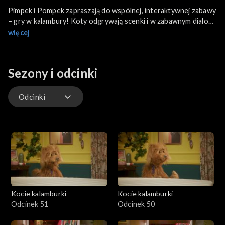
Pimpek i Pompek zapraszają do wspólnej, interaktywnej zabawy
– gry w kalambury! Koty odgrywają scenki i w zabawnym dialogu
naprowadzają dzieci na ukryte hasło.
więcej
Sezony i odcinki
Odcinki
Odcinki
Kocie kalamburki
Kocie kalamburki
Odcinek 51
Odcinek 50