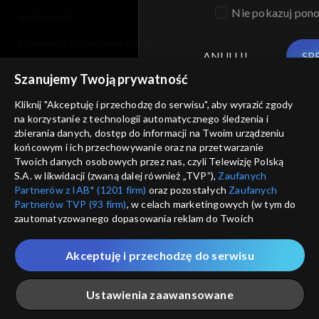
Nie pokazuj pon
dostępność
informacje o dostawcy usług
ANULUJ
SP
Szanujemy Twoją prywatność
Kliknij "Akceptuję i przechodzę do serwisu", aby wyrazić zgody
na korzystanie z technologii automatycznego śledzenia i
zbierania danych, dostęp do informacji na Twoim urządzeniu
końcowym i ich przechowywanie oraz na przetwarzanie
Twoich danych osobowych przez nas, czyli Telewizję Polską
S.A. w likwidacji (zwaną dalej również „TVP”),
Zaufanych
Partnerów z IAB* (1201 firm)
oraz pozostałych
Zaufanych
Partnerów TVP (93 firm)
, w celach marketingowych (w tym do
zautomatyzowanego dopasowania reklam do Twoich
zainteresowań i mierzenia ich skuteczności) i pozostałych,
które wskazujemy poniżej, a także zgody na udostępnianie
Akceptuję i przechodzę do serwisu
przez nas identyfikatora PPID do Google.
Twoje dane osobowe zbierane podczas odwiedzania przez
Ustawienia zaawansowane
Ciebie naszych
poszczególnych serwisów
zwanych dalej
„Portalem”, w tym informacje zapisywane za pomocą