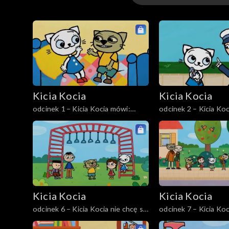
Sezon 1
Sezon 2
Kicia Kocia
Kicia Kocia
odcinek 1 – Kicia Kocia mówi:
odcinek 2 – Kicia Koc
Dzień dobry!
policjantką
Kicia Kocia
Kicia Kocia
odcinek 6 – Kicia Kocia nie chcę się
odcinek 7 – Kicia Koc
tak bawić
zespół muzyczny