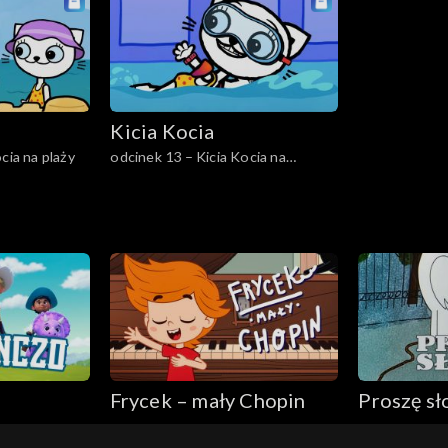
Kicia Kocia
cia na plaży
odcinek 13 – Kicia Kocia na
basenie
Frycek – mały Chopin
Proszę sł