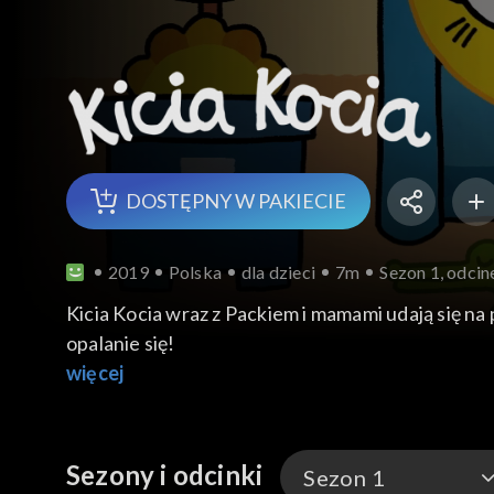
DOSTĘPNY W PAKIECIE
2019
Polska
dla dzieci
7m
Sezon 1, odcin
Kicia Kocia wraz z Packiem i mamami udają się na 
opalanie się!
więcej
Sezony i odcinki
Sezon 1