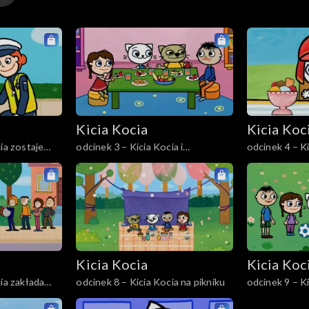
Kicia Kocia
Kicia Koc
ia zostaje
odcinek 3 – Kicia Kocia i
odcinek 4 – K
witaminowe przyjęcie
strażaka
Kicia Kocia
Kicia Koc
ia zakłada
odcinek 8 – Kicia Kocia na pikniku
odcinek 9 – Ki