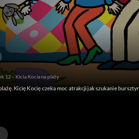
ek 12 – Kicia Kocia na plaży
plażę. Kicię Kocię czeka moc atrakcji jak szukanie bursz