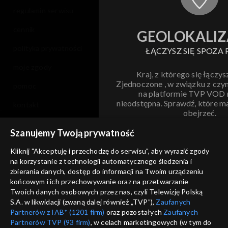
regulamin serwisu
cennik
GEOLOKALIZ
polityka prywatności
ŁĄCZYSZ SIĘ SPOZA 
moje zgody
Kraj, z którego się łączys
Zjednoczone , w związku z czy
pomoc
na platformie TVP VOD
nieodstępna. Sprawdź, które m
kontakt
obejrzeć.
voucher
Szanujemy Twoją prywatność
Nie pokazuj pon
dostępność
Kliknij "Akceptuję i przechodzę do serwisu", aby wyrazić zgody
informacje o dostawcy usług
na korzystanie z technologii automatycznego śledzenia i
ANULUJ
SP
zbierania danych, dostęp do informacji na Twoim urządzeniu
końcowym i ich przechowywanie oraz na przetwarzanie
Twoich danych osobowych przez nas, czyli Telewizję Polską
S.A. w likwidacji (zwaną dalej również „TVP”),
Zaufanych
Partnerów z IAB* (1201 firm)
oraz pozostałych
Zaufanych
Partnerów TVP (93 firm)
, w celach marketingowych (w tym do