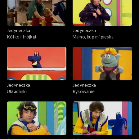
Jedyneczka
Jedyneczka
Kółko i trójkąt
Mamo, kup mi pieska
Jedyneczka
Jedyneczka
Układanki
Rysowanie