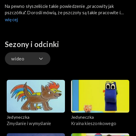
Na pewno słyszeliście takie powiedzenie „pracowity jak
pszczółka". Dorośli mówią, że pszczoły są takie pracowite i
wszyscy powinni brać z nich przykład. W tym odcinku
więcej
Jedyneczki pokażemy, jak wygląda ul od środka i jak pszczoły
robią miód.
Sezony i odcinki
wideo
wideo
Jedyneczka
Jedyneczka
Zmyślanie i wymyślanie
Kraina kieszonkowego