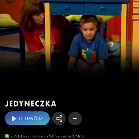
Jedyneczka
ODTWÓRZ
Polska
programy
24m
Sezon 1, Miód