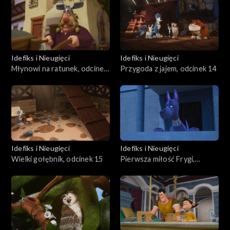
Idefiks i Nieugięci
Idefiks i Nieugięci
Młynowi na ratunek, odcinek
Przygoda z jajem, odcinek 14
13
Idefiks i Nieugięci
Idefiks i Nieugięci
Wielki gołębnik, odcinek 15
Pierwsza miłość Frygi,
odcinek 16