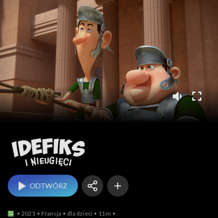
Idefiks i Nieugięci
ODTWÓRZ
2021
Francja
dla dzieci
11m