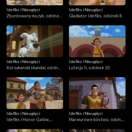
Idefiks i Nieugięci
Idefiks i Nieugięci
Zbuntowany muzyk, odcinek
Gladiator Idefiks, odcinek 8
7
Idefiks i Nieugięci
Idefiks i Nieugięci
Korsykański skandal, odcinek
Lutecja II, odcinek 10
9
Idefiks i Nieugięci
Idefiks i Nieugięci
Idefiks i Honor Galów,
Marmurowe bóstwo, odcinek
odcinek 11
12