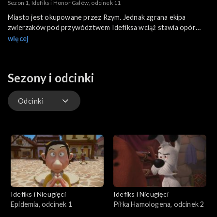
Sezon 1, Idefiks i Honor Galów, odcinek 11
Miasto jest okupowane przez Rzym. Jednak zgrana ekipa
zwierzaków pod przywództwem Idefiksa wciąż stawia opór
najeźdźcy.
więcej
Sezony i odcinki
Odcinki
Odcinki
Idefiks i Nieugięci
Idefiks i Nieugięci
Epidemia, odcinek 1
Piłka Hamologena, odcinek 2