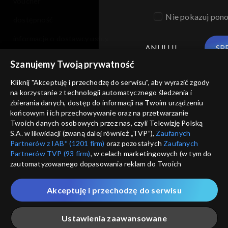
voucher
Nie pokazuj pon
dostępność
informacje o dostawcy usług
ANULUJ
SP
Szanujemy Twoją prywatność
Kliknij "Akceptuję i przechodzę do serwisu", aby wyrazić zgody
na korzystanie z technologii automatycznego śledzenia i
zbierania danych, dostęp do informacji na Twoim urządzeniu
końcowym i ich przechowywanie oraz na przetwarzanie
Twoich danych osobowych przez nas, czyli Telewizję Polską
S.A. w likwidacji (zwaną dalej również „TVP”),
Zaufanych
Partnerów z IAB* (1201 firm)
oraz pozostałych
Zaufanych
Partnerów TVP (93 firm)
, w celach marketingowych (w tym do
zautomatyzowanego dopasowania reklam do Twoich
zainteresowań i mierzenia ich skuteczności) i pozostałych,
które wskazujemy poniżej, a także zgody na udostępnianie
Akceptuję i przechodzę do serwisu
przez nas identyfikatora PPID do Google.
Twoje dane osobowe zbierane podczas odwiedzania przez
Ustawienia zaawansowane
Ciebie naszych
poszczególnych serwisów
zwanych dalej