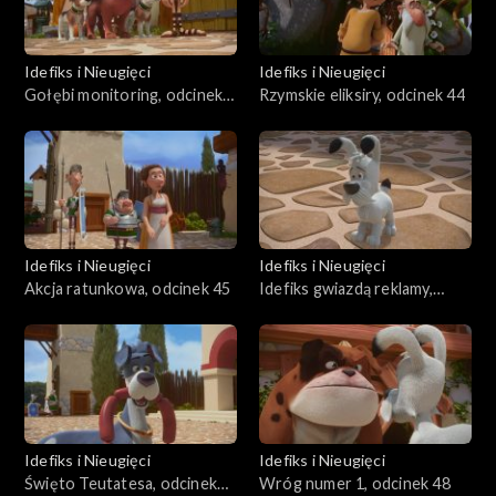
Idefiks i Nieugięci
Idefiks i Nieugięci
Gołębi monitoring, odcinek
Rzymskie eliksiry, odcinek 44
43
Idefiks i Nieugięci
Idefiks i Nieugięci
Akcja ratunkowa, odcinek 45
Idefiks gwiazdą reklamy,
odcinek 46
Idefiks i Nieugięci
Idefiks i Nieugięci
Święto Teutatesa, odcinek
Wróg numer 1, odcinek 48