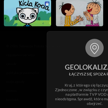
© 2026 Telewizja Polska S.A. w likwidacji
regulamin serwisu
cennik
GEOLOKALIZ
polityka prywatności
ŁĄCZYSZ SIĘ SPOZA 
moje zgody
Kraj, z którego się łączys
Zjednoczone , w związku z czy
pomoc
na platformie TVP VOD
nieodstępna. Sprawdź, które m
kontakt
obejrzeć.