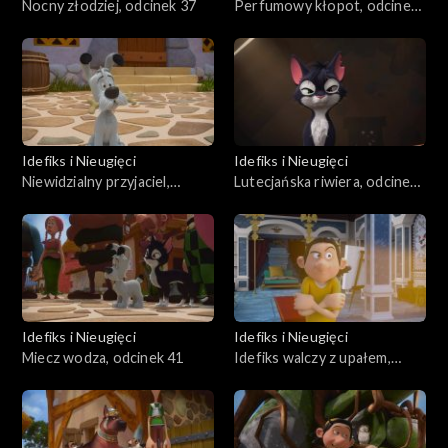
Nocny złodziej, odcinek 37
Perfumowy kłopot, odcinek
38
Idefiks i Nieugięci
Idefiks i Nieugięci
Niewidzialny przyjaciel,
Lutecjańska riwiera, odcinek
odcinek 39
40
Idefiks i Nieugięci
Idefiks i Nieugięci
Miecz wodza, odcinek 41
Idefiks walczy z upałem,
odcinek 42