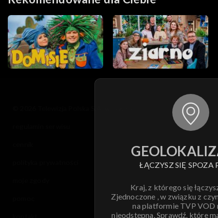
© 2026 Telewizja Polska S.A. w likwidacji
regulamin serwisu
cennik
GEOLOKALIZ
polityka prywatności
ŁĄCZYSZ SIĘ SPOZA 
moje zgody
Kraj, z którego się łączys
Zjednoczone , w związku z czy
pomoc
na platformie TVP VOD
nieodstępna. Sprawdź, które m
kontakt