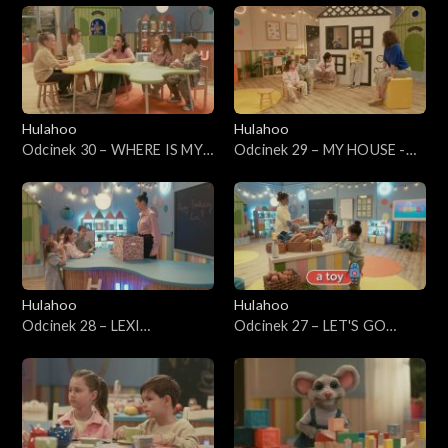
safari
Hulahoo
Hulahoo
Odcinek 30 – WHERE IS MY
Odcinek 29 – MY HOUSE -
CHEESE - Gdzie jest mój ser?
Mój dom
Nauka przyimków
Hulahoo
Hulahoo
Odcinek 28 – LEXI
Odcinek 27 – LET'S GO
BIRTHDAY - Urodziny Lexi
SHOPPING - Chodźmy na
zakupy