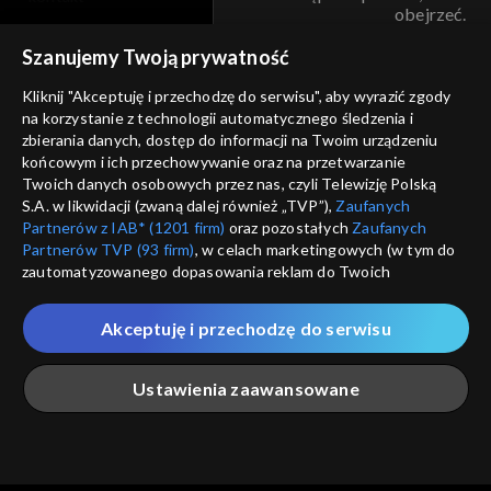
obejrzeć.
voucher
Szanujemy Twoją prywatność
Nie pokazuj pon
dostępność
Kliknij "Akceptuję i przechodzę do serwisu", aby wyrazić zgody
informacje o dostawcy usług
na korzystanie z technologii automatycznego śledzenia i
ANULUJ
SP
zbierania danych, dostęp do informacji na Twoim urządzeniu
końcowym i ich przechowywanie oraz na przetwarzanie
Twoich danych osobowych przez nas, czyli Telewizję Polską
S.A. w likwidacji (zwaną dalej również „TVP”),
Zaufanych
Partnerów z IAB* (1201 firm)
oraz pozostałych
Zaufanych
Partnerów TVP (93 firm)
, w celach marketingowych (w tym do
zautomatyzowanego dopasowania reklam do Twoich
zainteresowań i mierzenia ich skuteczności) i pozostałych,
które wskazujemy poniżej, a także zgody na udostępnianie
Akceptuję i przechodzę do serwisu
przez nas identyfikatora PPID do Google.
Twoje dane osobowe zbierane podczas odwiedzania przez
Ustawienia zaawansowane
Ciebie naszych
poszczególnych serwisów
zwanych dalej
„Portalem”, w tym informacje zapisywane za pomocą
technologii takich jak: pliki cookie, sygnalizatory WWW lub
innych podobnych technologii umożliwiających świadczenie
Główna
Szukaj
Moja lista
Na żywo
Więcej
dopasowanych i bezpiecznych usług, personalizację treści