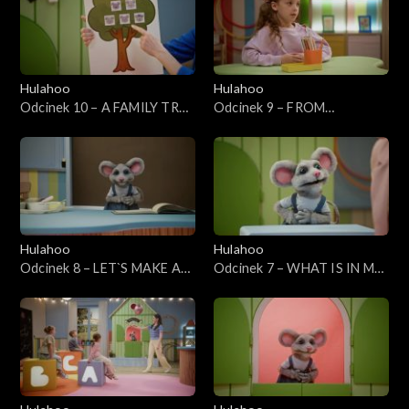
Hulahoo
Hulahoo
Odcinek 10 – A FAMILY TREE
Odcinek 9 – FROM
- Drzewo rodzinne
MORNING TO NIGHT - Od
rana do nocy
Hulahoo
Hulahoo
Odcinek 8 – LET`S MAKE A
Odcinek 7 – WHAT IS IN MY
SALAD - Zróbmy sałatkę
SCHOOLBAG? - Co jest w
moim tornistrze?