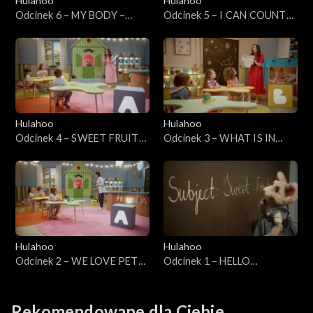
Hulahoo
Hulahoo
Odcinek 6 – MY BODY –
Odcinek 5 – I CAN COUNT
Moje ciało
MY FINGERS! – Umiem
liczyć!
Hulahoo
Hulahoo
Odcinek 4 – SWEET FRUITS
Odcinek 3 – WHAT IS IN
- Słodkie owoce
YOUR CLOSET – Co jest w
Twojej szafie?
Hulahoo
Hulahoo
Odcinek 2 – WE LOVE PETS,
Odcinek 1 – HELLO
Kochamy zwierzęta domowe
AUTUMN! Witaj jesień!
Rekomendowane dla Ciebie