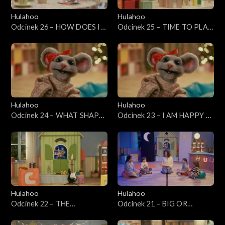
Hulahoo
Hulahoo
Odcinek 26 – HOW DOES IT
Odcinek 25 – TIME TO PLAY
TASTE? Jak to smakuje?
- Czas na zabawę
Hulahoo
Hulahoo
Odcinek 24 – WHAT SHAPE
Odcinek 23 – I AM HAPPY -
IS IT? - Co to za kształt?
Emocje
Hulahoo
Hulahoo
Odcinek 22 – THE
Odcinek 21 – BIG OR
HULAHOO BAND - Kapela
SMALL? - Duży czy mały?
Hulahoo
Przeciwieństwa