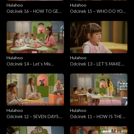
Hulahoo
Hulahoo
Odcinek 16 – HOW TO GET
Odcinek 15 – WHO DO YOU
THERE? - Jak tam dojechać?
WANT TO BE? - Kim chcesz
zostać?
Hulahoo
Hulahoo
Odcinek 14 – Let`s Mix
Odcinek 13 – LET`S MAKE
Colours
BREAKFAST - Zróbmy
śniadanie
Hulahoo
Hulahoo
Odcinek 12 – SEVEN DAYS
Odcinek 11 – HOW IS THE
OF THE WEEK - Siedem dni
WEATHER TODAY? - Jaka
tygodnia
jest dziś pogoda?