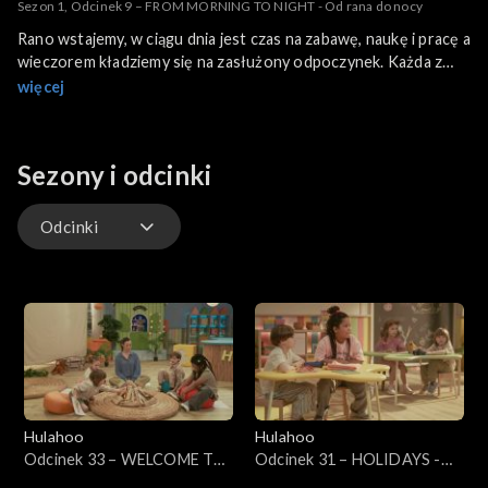
Sezon 1, Odcinek 9 – FROM MORNING TO NIGHT - Od rana do nocy
Rano wstajemy, w ciągu dnia jest czas na zabawę, naukę i pracę a
wieczorem kładziemy się na zasłużony odpoczynek. Każda z
tych pór ma swoją angielską nazwę. Jaką?
więcej
Sezony i odcinki
Odcinki
Odcinki
Hulahoo
Hulahoo
Odcinek 33 – WELCOME TO
Odcinek 31 – HOLIDAYS -
THE SAFARI - Witajcie na
Wakacje