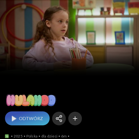
Hulahoo
ODTWÓRZ
2025
Polska
dla dzieci
6m