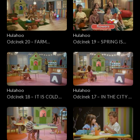
Hulahoo
Hulahoo
Odcinek 20 – FARM
Odcinek 19 – SPRING IS
ANIMALS - Zwierzęta na
COMMING - Idzie wiosna
farmie
Hulahoo
Hulahoo
Odcinek 18 – IT IS COLD
Odcinek 17 – IN THE CITY -
OUTSIDE - Na zewnątrz jest
W mieście
zimno