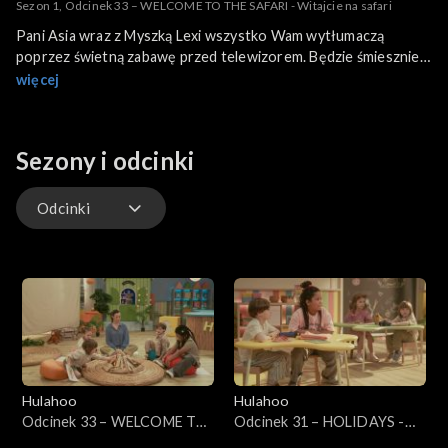
Sezon 1, Odcinek 33 – WELCOME TO THE SAFARI - Witajcie na safari
Pani Asia wraz z Myszką Lexi wszystko Wam wytłumaczą
poprzez świetną zabawę przed telewizorem. Będzie śmiesznie,
ciekawie i bardzo kolorowo!
więcej
Sezony i odcinki
Odcinki
Odcinki
Hulahoo
Hulahoo
Odcinek 33 – WELCOME TO
Odcinek 31 – HOLIDAYS -
THE SAFARI - Witajcie na
Wakacje