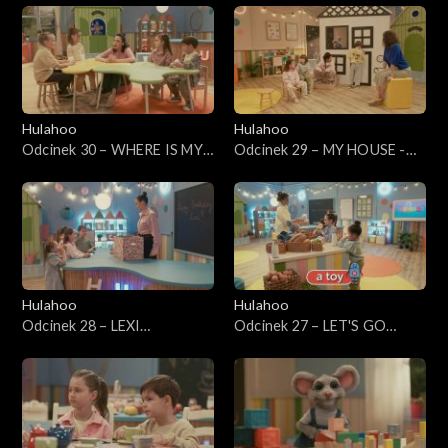
safari
Hulahoo
Hulahoo
Odcinek 30 – WHERE IS MY
Odcinek 29 – MY HOUSE -
CHEESE - Gdzie jest mój ser?
Mój dom
Nauka przyimków
Hulahoo
Hulahoo
Odcinek 28 – LEXI
Odcinek 27 – LET'S GO
BIRTHDAY - Urodziny Lexi
SHOPPING - Chodźmy na
zakupy