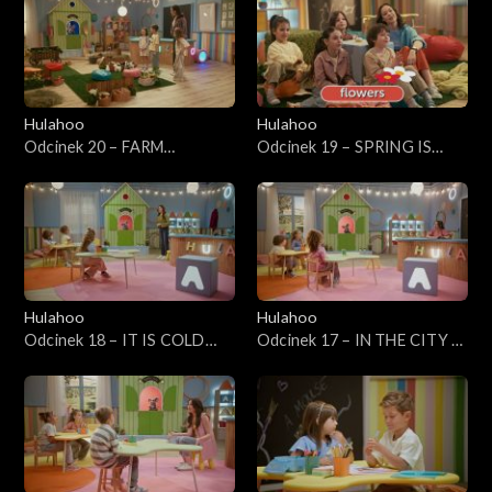
Hulahoo
Hulahoo
Odcinek 20 – FARM
Odcinek 19 – SPRING IS
ANIMALS - Zwierzęta na
COMMING - Idzie wiosna
farmie
Hulahoo
Hulahoo
Odcinek 18 – IT IS COLD
Odcinek 17 – IN THE CITY -
OUTSIDE - Na zewnątrz jest
W mieście
zimno