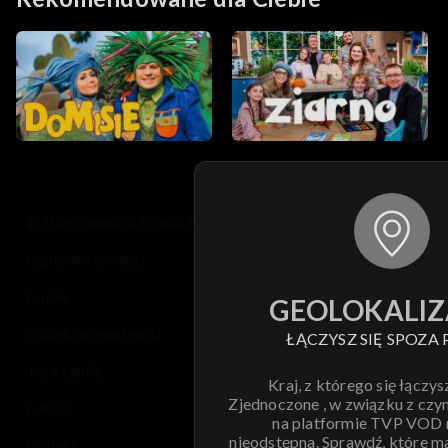
© 2026 Telewizja Polska S.A. w likwidacji
regulamin serwisu
cennik
GEOLOKALIZ
polityka prywatności
ŁĄCZYSZ SIĘ SPOZA 
moje zgody
Kraj, z którego się łączys
Zjednoczone , w związku z czy
pomoc
na platformie TVP VOD
nieodstępna. Sprawdź, które m
kontakt