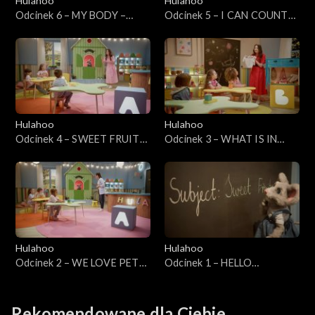
Hulahoo
Hulahoo
Odcinek 6 – MY BODY –
Odcinek 5 – I CAN COUNT
Moje ciało
MY FINGERS! – Umiem
liczyć!
Hulahoo
Hulahoo
Odcinek 4 – SWEET FRUITS
Odcinek 3 – WHAT IS IN
- Słodkie owoce
YOUR CLOSET – Co jest w
Twojej szafie?
Hulahoo
Hulahoo
Odcinek 2 – WE LOVE PETS,
Odcinek 1 – HELLO
Kochamy zwierzęta domowe
AUTUMN! Witaj jesień!
Rekomendowane dla Ciebie