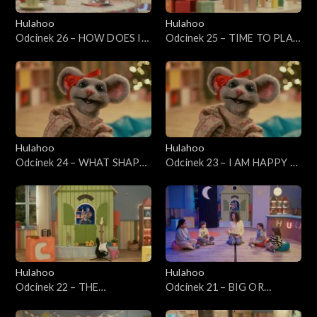
Hulahoo
Hulahoo
Odcinek 26 – HOW DOES IT
Odcinek 25 – TIME TO PLAY
TASTE? Jak to smakuje?
- Czas na zabawę
Hulahoo
Hulahoo
Odcinek 24 – WHAT SHAPE
Odcinek 23 – I AM HAPPY -
IS IT? - Co to za kształt?
Emocje
Hulahoo
Hulahoo
Odcinek 22 – THE
Odcinek 21 – BIG OR
HULAHOO BAND - Kapela
SMALL? - Duży czy mały?
Hulahoo
Przeciwieństwa