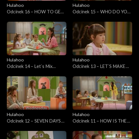
Hulahoo
Hulahoo
Odcinek 16 – HOW TO GET
Odcinek 15 – WHO DO YOU
THERE? - Jak tam dojechać?
WANT TO BE? - Kim chcesz
zostać?
Hulahoo
Hulahoo
Odcinek 14 – Let`s Mix
Odcinek 13 – LET`S MAKE
Colours
BREAKFAST - Zróbmy
śniadanie
Hulahoo
Hulahoo
Odcinek 12 – SEVEN DAYS
Odcinek 11 – HOW IS THE
OF THE WEEK - Siedem dni
WEATHER TODAY? - Jaka
tygodnia
jest dziś pogoda?