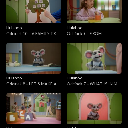
Hulahoo
Hulahoo
Odcinek 10 – A FAMILY TREE
Odcinek 9 – FROM
- Drzewo rodzinne
MORNING TO NIGHT - Od
rana do nocy
Hulahoo
Hulahoo
Odcinek 8 – LET`S MAKE A
Odcinek 7 – WHAT IS IN MY
SALAD - Zróbmy sałatkę
SCHOOLBAG? - Co jest w
moim tornistrze?