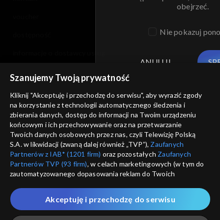
obejrzeć.
voucher
Nie pokazuj pon
dostępność
informacje o dostawcy usług
ANULUJ
SP
Szanujemy Twoją prywatność
Kliknij "Akceptuję i przechodzę do serwisu", aby wyrazić zgody
na korzystanie z technologii automatycznego śledzenia i
zbierania danych, dostęp do informacji na Twoim urządzeniu
końcowym i ich przechowywanie oraz na przetwarzanie
Twoich danych osobowych przez nas, czyli Telewizję Polską
S.A. w likwidacji (zwaną dalej również „TVP”),
Zaufanych
Partnerów z IAB* (1201 firm)
oraz pozostałych
Zaufanych
Partnerów TVP (93 firm)
, w celach marketingowych (w tym do
zautomatyzowanego dopasowania reklam do Twoich
zainteresowań i mierzenia ich skuteczności) i pozostałych,
które wskazujemy poniżej, a także zgody na udostępnianie
Akceptuję i przechodzę do serwisu
przez nas identyfikatora PPID do Google.
Twoje dane osobowe zbierane podczas odwiedzania przez