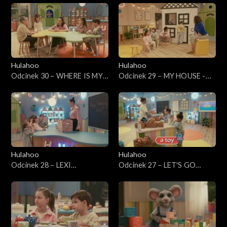
safari
Hulahoo
Hulahoo
Odcinek 30 – WHERE IS MY
Odcinek 29 – MY HOUSE -
CHEESE - Gdzie jest mój ser?
Mój dom
Nauka przyimków
Hulahoo
Hulahoo
Odcinek 28 – LEXI
Odcinek 27 – LET'S GO
BIRTHDAY - Urodziny Lexi
SHOPPING - Chodźmy na
zakupy