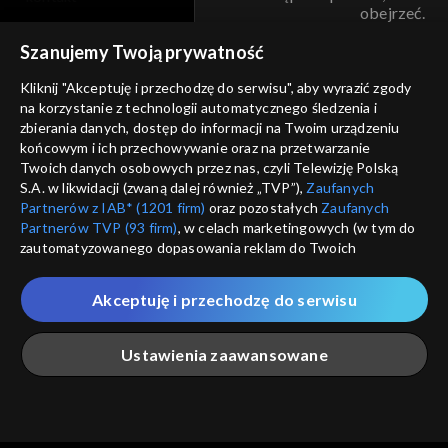
obejrzeć.
voucher
Szanujemy Twoją prywatność
Nie pokazuj pon
dostępność
Kliknij "Akceptuję i przechodzę do serwisu", aby wyrazić zgody
informacje o dostawcy usług
na korzystanie z technologii automatycznego śledzenia i
ANULUJ
SP
zbierania danych, dostęp do informacji na Twoim urządzeniu
końcowym i ich przechowywanie oraz na przetwarzanie
Twoich danych osobowych przez nas, czyli Telewizję Polską
S.A. w likwidacji (zwaną dalej również „TVP”),
Zaufanych
Partnerów z IAB* (1201 firm)
oraz pozostałych
Zaufanych
Partnerów TVP (93 firm)
, w celach marketingowych (w tym do
zautomatyzowanego dopasowania reklam do Twoich
zainteresowań i mierzenia ich skuteczności) i pozostałych,
które wskazujemy poniżej, a także zgody na udostępnianie
Akceptuję i przechodzę do serwisu
przez nas identyfikatora PPID do Google.
Twoje dane osobowe zbierane podczas odwiedzania przez
Ustawienia zaawansowane
Ciebie naszych
poszczególnych serwisów
zwanych dalej
„Portalem”, w tym informacje zapisywane za pomocą
technologii takich jak: pliki cookie, sygnalizatory WWW lub
innych podobnych technologii umożliwiających świadczenie
Główna
Szukaj
Moja lista
Na żywo
Więcej
dopasowanych i bezpiecznych usług, personalizację treści