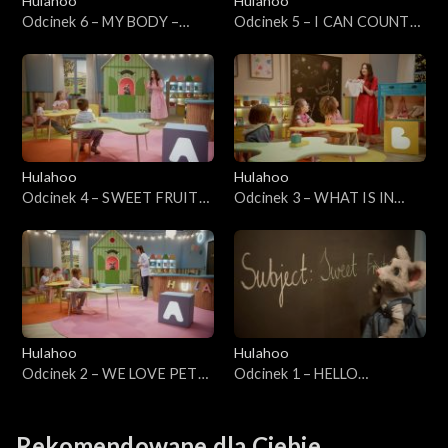
Hulahoo
Hulahoo
Odcinek 6 – MY BODY –
Odcinek 5 – I CAN COUNT
Moje ciało
MY FINGERS! – Umiem
liczyć!
Hulahoo
Hulahoo
Odcinek 4 – SWEET FRUITS
Odcinek 3 – WHAT IS IN
- Słodkie owoce
YOUR CLOSET – Co jest w
Twojej szafie?
Hulahoo
Hulahoo
Odcinek 2 – WE LOVE PETS,
Odcinek 1 – HELLO
Kochamy zwierzęta domowe
AUTUMN! Witaj jesień!
Rekomendowane dla Ciebie