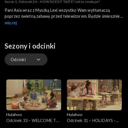
Sezon 1, Odcinek 26 – HOW DOES IT TASTE? Jak to smakuje?
Pani Asia wraz z Myszką Lexi wszystko Wam wytłumaczą
poprzez świetną zabawę przed telewizorem. Będzie śmiesznie,
ciekawie i bardzo kolorowo!
więcej
Sezony i odcinki
Odcinki
Odcinki
Hulahoo
Hulahoo
Odcinek 33 – WELCOME TO
Odcinek 31 – HOLIDAYS -
THE SAFARI - Witajcie na
Wakacje