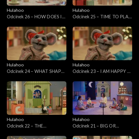
Hulahoo
Hulahoo
Odcinek 26 – HOW DOES IT
Odcinek 25 – TIME TO PLAY
TASTE? Jak to smakuje?
- Czas na zabawę
Hulahoo
Hulahoo
Odcinek 24 – WHAT SHAPE
Odcinek 23 – I AM HAPPY -
IS IT? - Co to za kształt?
Emocje
Hulahoo
Hulahoo
Odcinek 22 – THE
Odcinek 21 – BIG OR
HULAHOO BAND - Kapela
SMALL? - Duży czy mały?
Hulahoo
Przeciwieństwa