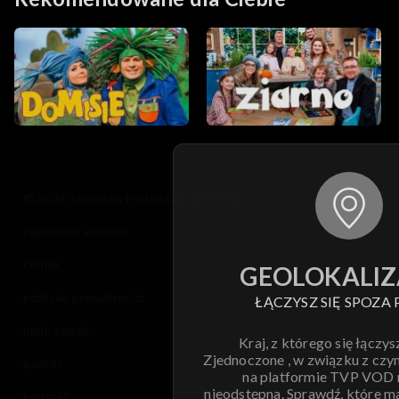
© 2026 Telewizja Polska S.A. w likwidacji
regulamin serwisu
cennik
GEOLOKALIZ
polityka prywatności
ŁĄCZYSZ SIĘ SPOZA 
moje zgody
Kraj, z którego się łączys
Zjednoczone , w związku z czy
pomoc
na platformie TVP VOD
nieodstępna. Sprawdź, które m
kontakt