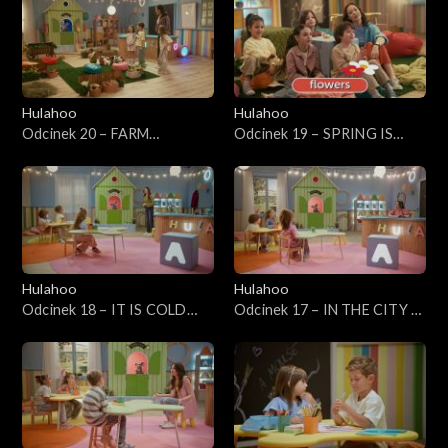
Hulahoo
Hulahoo
Odcinek 20 – FARM
Odcinek 19 – SPRING IS
ANIMALS - Zwierzęta na
COMMING - Idzie wiosna
farmie
Hulahoo
Hulahoo
Odcinek 18 – IT IS COLD
Odcinek 17 – IN THE CITY -
OUTSIDE - Na zewnątrz jest
W mieście
zimno