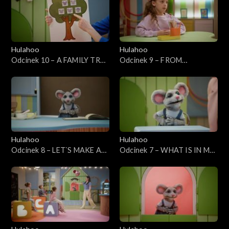
Hulahoo
Hulahoo
Odcinek 10 – A FAMILY TREE
Odcinek 9 – FROM
- Drzewo rodzinne
MORNING TO NIGHT - Od
rana do nocy
Hulahoo
Hulahoo
Odcinek 8 – LET`S MAKE A
Odcinek 7 – WHAT IS IN MY
SALAD - Zróbmy sałatkę
SCHOOLBAG? - Co jest w
moim tornistrze?