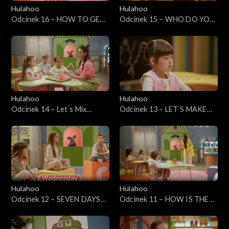
Hulahoo
Hulahoo
Odcinek 16 – HOW TO GET
Odcinek 15 – WHO DO YOU
THERE? - Jak tam dojechać?
WANT TO BE? - Kim chcesz
zostać?
Hulahoo
Hulahoo
Odcinek 14 – Let`s Mix
Odcinek 13 – LET`S MAKE
Colours
BREAKFAST - Zróbmy
śniadanie
Hulahoo
Hulahoo
Odcinek 12 – SEVEN DAYS
Odcinek 11 – HOW IS THE
OF THE WEEK - Siedem dni
WEATHER TODAY? - Jaka
tygodnia
jest dziś pogoda?