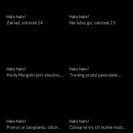
Halo halo!
Halo halo!
Zakład, odcinek 24
Nie lubię go, odcinek 23
Halo halo!
Halo halo!
Kiedy Margolci jest smutno,
Trening przed zawodami,
odcinek 22
odcinek 21
Halo halo!
Halo halo!
Pomoc w zasypianiu, odcinek
Dzisiaj mi się strasznie nudzi,