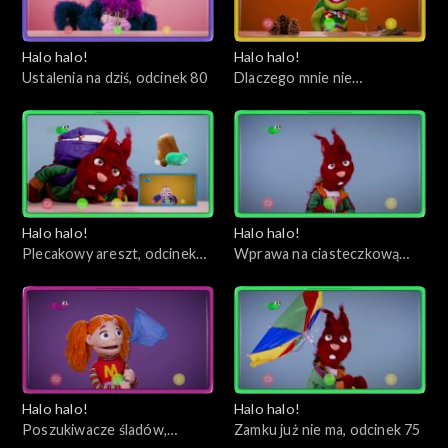
Halo halo!
Halo halo!
Ustalenia na dziś, odcinek 80
Dlaczego mnie nie
obudziłeś?, odcinek 79
Halo halo!
Halo halo!
Plecakowy areszt, odcinek
Wprawa na ciasteczkową
78
wyspę, odcinek 77
Halo halo!
Halo halo!
Poszukiwacze śladów,
Zamku już nie ma, odcinek 75