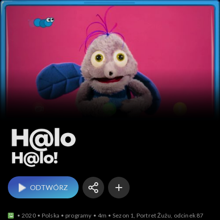
Halo halo!
ODTWÓRZ
2020
Polska
programy
4m
Sezon 1, Portret Żużu, odcinek 87