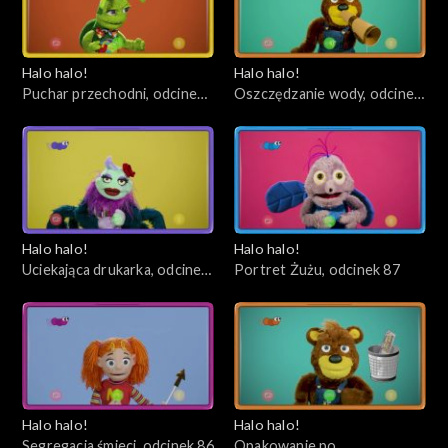
Halo halo!
Halo halo!
Puchar przechodni, odcinek
Oszczędzanie wody, odcinek
90
89
Halo halo!
Halo halo!
Uciekająca drukarka, odcinek
Portret Żużu, odcinek 87
88
Halo halo!
Halo halo!
Segregacja śmieci, odcinek 86
Opakowanie po