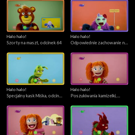
Halo halo!
Halo halo!
Szorty na maszt, odcinek 64
Odpowiednie zachowanie na
plaży, odcinek 63
Halo halo!
Halo halo!
Specjalny kask Miśka, odcinek
Poszukiwania kamizelki,
62
odcinek 61