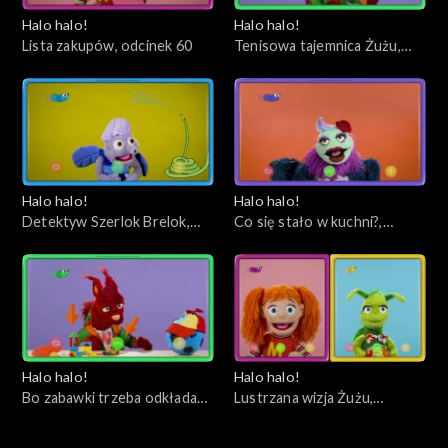
Halo halo!
Halo halo!
Lista zakupów, odcinek 60
Tenisowa tajemnica Żużu,
odcinek 59
Halo halo!
Halo halo!
Detektyw Szerlok Brelok,
Co się stało w kuchni?,
odcinek 58
odcinek 57
Halo halo!
Halo halo!
Bo zabawki trzeba odkładać
Lustrzana wizja Żużu,
na miejsce, odcinek 56
odcinek 55