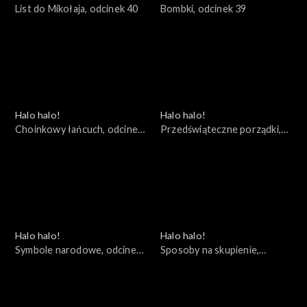
List do Mikołaja, odcinek 40
Bombki, odcinek 39
Halo halo!
Halo halo!
Choinkowy łańcuch, odcinek
Przedświąteczne porządki,
38
odcinek 37
Halo halo!
Halo halo!
Symbole narodowe, odcinek
Sposoby na skupienie,
36
odcinek 35