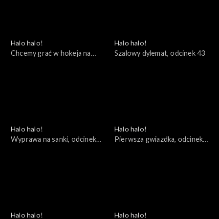
Halo halo!
Halo halo!
Chcemy grać w hokeja na
Szalowy dylemat, odcinek 43
łyżwach, odcinek 44
Halo halo!
Halo halo!
Wyprawa na sanki, odcinek
Pierwsza gwiazdka, odcinek
42
41
Halo halo!
Halo halo!