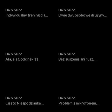
Halo halo!
Halo halo!
Indywidualny trening dla
Dwie dwuosobowe drużyny,
Kuleczki, odcinek 14
odcinek 12
Halo halo!
Halo halo!
Ała, ała!, odcinek 11
Bez suszenia ani rusz,
odcinek 10
Halo halo!
Halo halo!
Ciasto Niespodzianka,
Problem z mikrofonem,
odcinek 9
odcinek 8