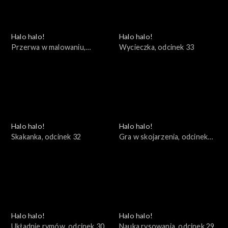
Halo halo!
Halo halo!
Przerwa w malowaniu,
Wycieczka, odcinek 33
odcinek 34
Halo halo!
Halo halo!
Skakanka, odcinek 32
Gra w skojarzenia, odcinek
31
Halo halo!
Halo halo!
Układnie rymów, odcinek 30
Nauka rysowania, odcinek 29