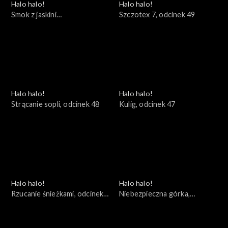
Halo halo!
Halo halo!
Smok z jaskini
Szczotex 7, odcinek 49
kołdropoduszkołóżkowej,
odcinek 50
Halo halo!
Halo halo!
Strącanie sopli, odcinek 48
Kulig, odcinek 47
Halo halo!
Halo halo!
Rzucanie śnieżkami, odcinek
Niebezpieczna górka,
46
odcinek 45