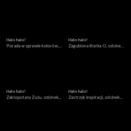
20
odcinek 19
Halo halo!
Halo halo!
Porada w sprawie kolorów,
Zagubiona literka O, odcinek
odcinek 18
17
Halo halo!
Halo halo!
Zakłopotany Żużu, odcinek
Zastrzyk inspiracji, odcinek
16
15