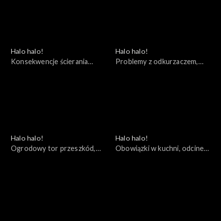
Halo halo!
Halo halo!
Konsekwencje ścierania
Problemy z odkurzaczem,
kurzu, odcinek 54
odcinek 53
Halo halo!
Halo halo!
Ogrodowy tor przeszkód,
Obowiązki w kuchni, odcinek
odcinek 52
51