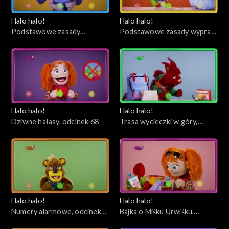
Halo halo!
Halo halo!
Podstawowe zasady
Podstawowe zasady wypraw
zachowania w lesie, odcinek
w góry, odcinek 69
70
Halo halo!
Halo halo!
Dziwne hałasy, odcinek 68
Trasa wycieczki w góry,
odcinek 67
Halo halo!
Halo halo!
Numery alarmowe, odcinek
Bajka o Miśku Urwiśku,
66
odcinek 65