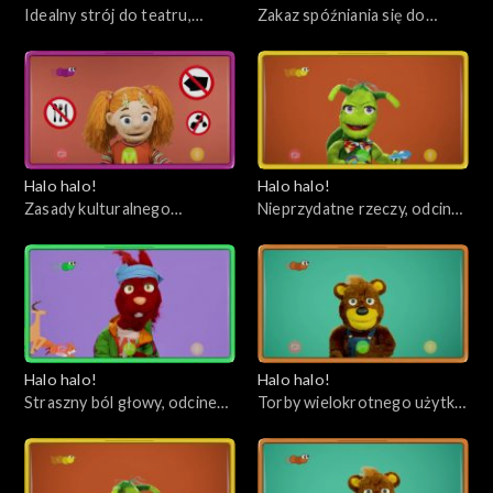
Idealny strój do teatru,
Zakaz spóźniania się do
odcinek 96
teatru, odcinek 95
Halo halo!
Halo halo!
Zasady kulturalnego
Nieprzydatne rzeczy, odcinek
zachowania się w teatrze,
93
odcinek 94
Halo halo!
Halo halo!
Straszny ból głowy, odcinek
Torby wielokrotnego użytku,
92
odcinek 91