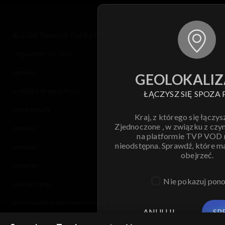
© 2026 Telewizja Polska S.A. w likwidacji
regulamin serwisu
cennik
GEOLOKALIZ
polityka prywatności
ŁĄCZYSZ SIĘ SPOZA 
moje zgody
Kraj, z którego się łączys
Zjednoczone , w związku z czy
pomoc
na platformie TVP VOD
nieodstępna. Sprawdź, które m
kontakt
obejrzeć.
voucher
Nie pokazuj pon
dostępność
informacje o dostawcy usług
ANULUJ
SP