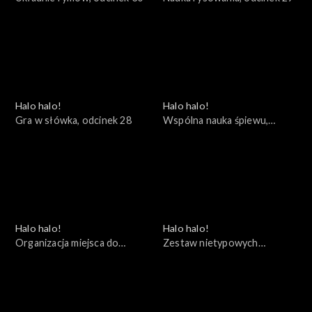
Halo halo!
Halo halo!
Gra w słówka, odcinek 28
Wspólna nauka śpiewu,
odcinek 27
Halo halo!
Halo halo!
Organizacja miejsca do
Zestaw nietypowych
rysowania, odcinek 26
ćwiczeń, odcinek 25