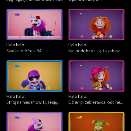
ciasteczkach, odcinek 85
Halo halo!
Halo halo!
Szałas, odcinek 84
Nie podoba mi się ta zabawa i
już, odcinek 83
Halo halo!
Halo halo!
Strój na niesamowitą sesję
Dzień przebierańca, odcinek
zdjęciową, odcinek 82
81