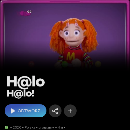
Halo halo!
ODTWÓRZ
2020
Polska
programy
4m