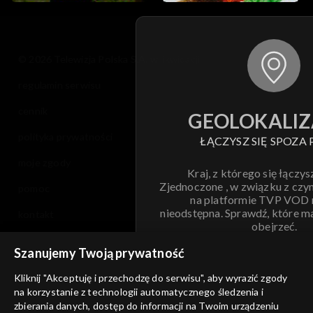
© 2026 Telewizja Polska S.A. w likwidacji
regulamin serwisu
cennik
GEOLOKALIZ
polityka prywatności
ŁĄCZYSZ SIĘ SPOZA 
moje zgody
Kraj, z którego się łączys
Zjednoczone , w związku z czy
pomoc
na platformie TVP VOD
nieodstępna. Sprawdź, które m
kontakt
obejrzeć.
voucher
Szanujemy Twoją prywatność
Nie pokazuj pon
dostępność
Kliknij "Akceptuję i przechodzę do serwisu", aby wyrazić zgody
na korzystanie z technologii automatycznego śledzenia i
informacje o dostawcy usług
ANULUJ
SP
zbierania danych, dostęp do informacji na Twoim urządzeniu