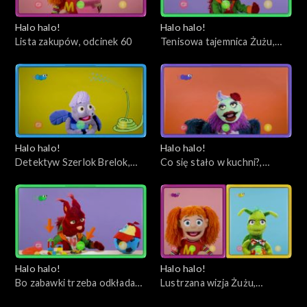
Halo halo!
Halo halo!
Lista zakupów, odcinek 60
Tenisowa tajemnica Żużu,
odcinek 59
Halo halo!
Halo halo!
Detektyw Szerlok Brelok,
Co się stało w kuchni?,
odcinek 58
odcinek 57
Halo halo!
Halo halo!
Bo zabawki trzeba odkładać
Lustrzana wizja Żużu,
na miejsce, odcinek 56
odcinek 55