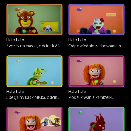
66
odcinek 65
Halo halo!
Halo halo!
Szorty na maszt, odcinek 64
Odpowiednie zachowanie na
plaży, odcinek 63
Halo halo!
Halo halo!
Specjalny kask Miśka, odcinek
Poszukiwania kamizelki,
62
odcinek 61