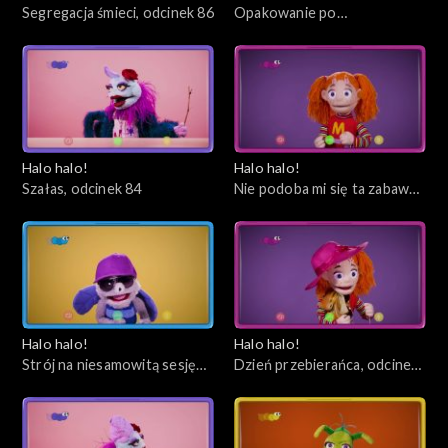
Segregacja śmieci, odcinek 86
Opakowanie po
ciasteczkach, odcinek 85
Halo halo!
Halo halo!
Szałas, odcinek 84
Nie podoba mi się ta zabawa i
już, odcinek 83
Halo halo!
Halo halo!
Strój na niesamowitą sesję
Dzień przebierańca, odcinek
zdjęciową, odcinek 82
81