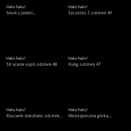
Halo halo!
Halo halo!
Smok z jaskini
Szczotex 7, odcinek 49
kołdropoduszkołóżkowej,
odcinek 50
Halo halo!
Halo halo!
Strącanie sopli, odcinek 48
Kulig, odcinek 47
Halo halo!
Halo halo!
Rzucanie śnieżkami, odcinek
Niebezpieczna górka,
46
odcinek 45