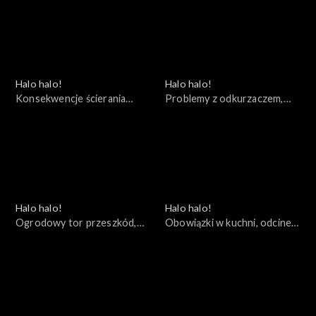
Halo halo!
Halo halo!
Konsekwencje ścierania
Problemy z odkurzaczem,
kurzu, odcinek 54
odcinek 53
Halo halo!
Halo halo!
Ogrodowy tor przeszkód,
Obowiązki w kuchni, odcinek
odcinek 52
51