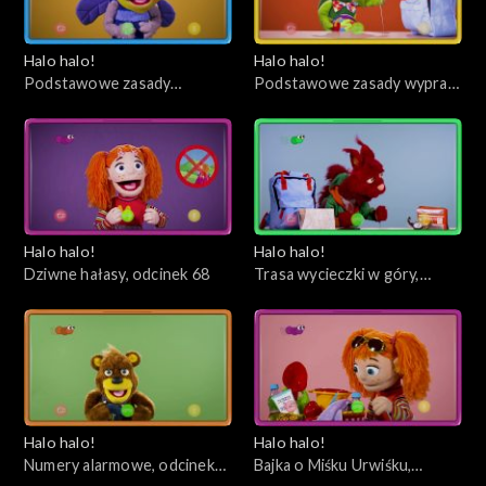
Halo halo!
Halo halo!
Podstawowe zasady
Podstawowe zasady wypraw
zachowania w lesie, odcinek
w góry, odcinek 69
70
Halo halo!
Halo halo!
Dziwne hałasy, odcinek 68
Trasa wycieczki w góry,
odcinek 67
Halo halo!
Halo halo!
Numery alarmowe, odcinek
Bajka o Miśku Urwiśku,