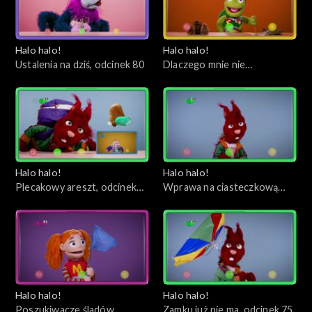
Halo halo!
Halo halo!
Ustalenia na dziś, odcinek 80
Dlaczego mnie nie
obudziłeś?, odcinek 79
Halo halo!
Halo halo!
Plecakowy areszt, odcinek
Wprawa na ciasteczkową
78
wyspę, odcinek 77
Halo halo!
Halo halo!
Poszukiwacze śladów,
Zamku już nie ma, odcinek 75