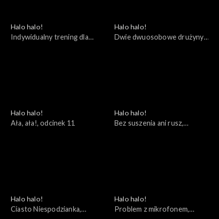
Halo halo!
Halo halo!
Indywidualny trening dla
Dwie dwuosobowe drużyny,
Kuleczki, odcinek 14
odcinek 12
Halo halo!
Halo halo!
Ała, ała!, odcinek 11
Bez suszenia ani rusz,
odcinek 10
Halo halo!
Halo halo!
Ciasto Niespodzianka,
Problem z mikrofonem,