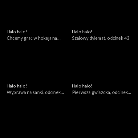
Halo halo!
Halo halo!
Chcemy grać w hokeja na
Szalowy dylemat, odcinek 43
łyżwach, odcinek 44
Halo halo!
Halo halo!
Wyprawa na sanki, odcinek
Pierwsza gwiazdka, odcinek
42
41