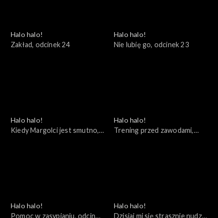
Halo halo!
Halo halo!
Zakład, odcinek 24
Nie lubię go, odcinek 23
Halo halo!
Halo halo!
Kiedy Margolci jest smutno,
Trening przed zawodami,
odcinek 22
odcinek 21
Halo halo!
Halo halo!
Pomoc w zasypianiu, odcinek
Dzisiaj mi się strasznie nudzi,