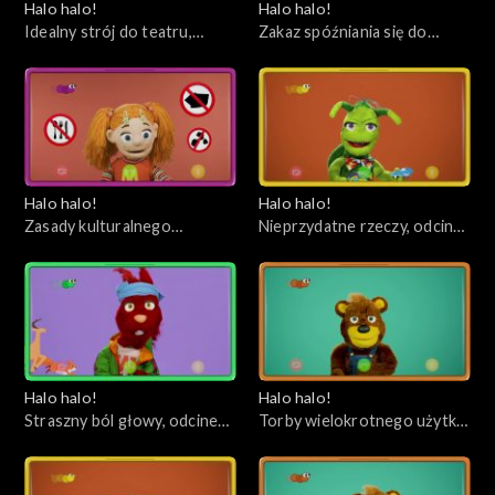
Halo halo!
Halo halo!
Idealny strój do teatru,
Zakaz spóźniania się do
odcinek 96
teatru, odcinek 95
Halo halo!
Halo halo!
Zasady kulturalnego
Nieprzydatne rzeczy, odcinek
zachowania się w teatrze,
93
odcinek 94
Halo halo!
Halo halo!
Straszny ból głowy, odcinek
Torby wielokrotnego użytku,
92
odcinek 91