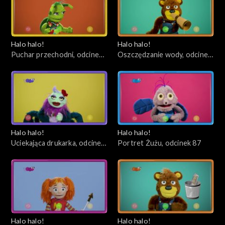
Halo halo!
Halo halo!
Puchar przechodni, odcinek
Oszczędzanie wody, odcinek
90
89
Halo halo!
Halo halo!
Uciekająca drukarka, odcinek
Portret Żużu, odcinek 87
88
Halo halo!
Halo halo!