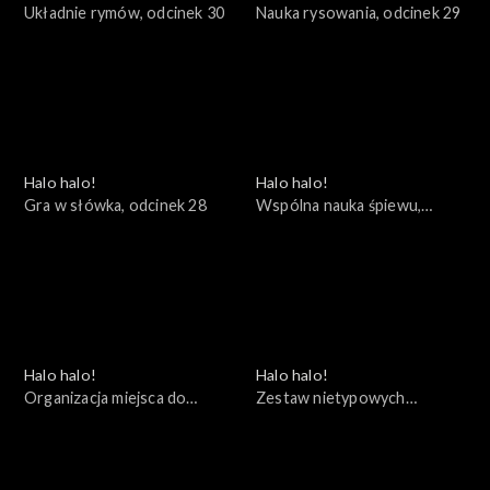
Układnie rymów, odcinek 30
Nauka rysowania, odcinek 29
Halo halo!
Halo halo!
Gra w słówka, odcinek 28
Wspólna nauka śpiewu,
odcinek 27
Halo halo!
Halo halo!
Organizacja miejsca do
Zestaw nietypowych
rysowania, odcinek 26
ćwiczeń, odcinek 25