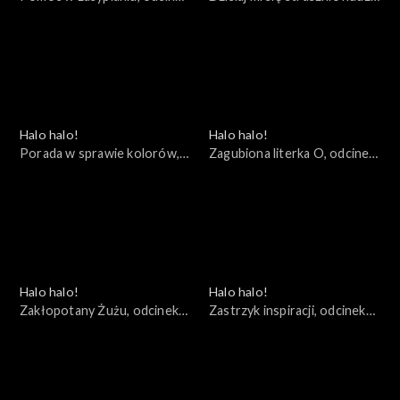
20
odcinek 19
Halo halo!
Halo halo!
Porada w sprawie kolorów,
Zagubiona literka O, odcinek
odcinek 18
17
Halo halo!
Halo halo!
Zakłopotany Żużu, odcinek
Zastrzyk inspiracji, odcinek
16
15