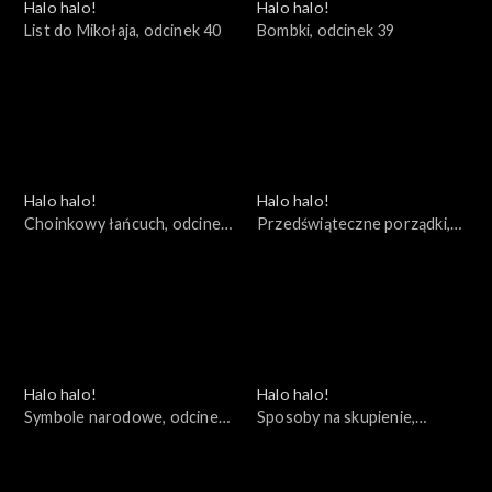
Halo halo!
Halo halo!
List do Mikołaja, odcinek 40
Bombki, odcinek 39
Halo halo!
Halo halo!
Choinkowy łańcuch, odcinek
Przedświąteczne porządki,
38
odcinek 37
Halo halo!
Halo halo!
Symbole narodowe, odcinek
Sposoby na skupienie,
36
odcinek 35