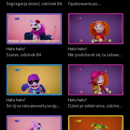
Segregacja śmieci, odcinek 86
Opakowanie po
ciasteczkach, odcinek 85
Halo halo!
Halo halo!
Szałas, odcinek 84
Nie podoba mi się ta zabawa i
już, odcinek 83
Halo halo!
Halo halo!
Strój na niesamowitą sesję
Dzień przebierańca, odcinek
zdjęciową, odcinek 82
81