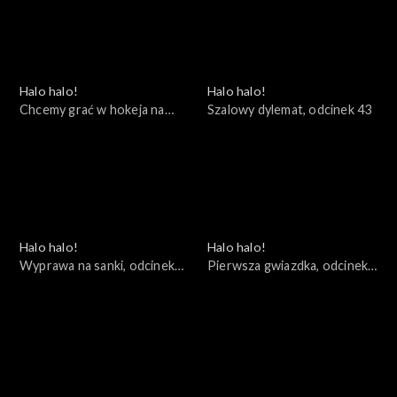
Halo halo!
Halo halo!
Chcemy grać w hokeja na
Szalowy dylemat, odcinek 43
łyżwach, odcinek 44
Halo halo!
Halo halo!
Wyprawa na sanki, odcinek
Pierwsza gwiazdka, odcinek
42
41