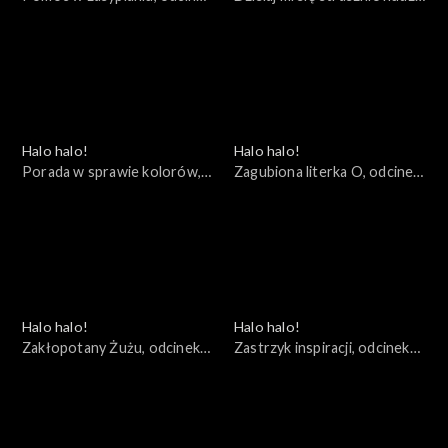
20
odcinek 19
Halo halo!
Halo halo!
Porada w sprawie kolorów,
Zagubiona literka O, odcinek
odcinek 18
17
Halo halo!
Halo halo!
Zakłopotany Żużu, odcinek
Zastrzyk inspiracji, odcinek
16
15