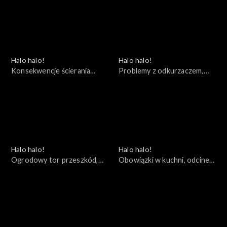
Halo halo!
Halo halo!
Konsekwencje ścierania
Problemy z odkurzaczem,
kurzu, odcinek 54
odcinek 53
Halo halo!
Halo halo!
Ogrodowy tor przeszkód,
Obowiązki w kuchni, odcinek
odcinek 52
51