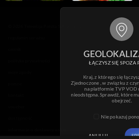
© 2026 Telewizja Polska S.A. w likwidacji
regulamin serwisu
cennik
GEOLOKALIZ
polityka prywatności
ŁĄCZYSZ SIĘ SPOZA 
moje zgody
Kraj, z którego się łączys
Zjednoczone , w związku z czy
pomoc
na platformie TVP VOD
nieodstępna. Sprawdź, które m
kontakt
obejrzeć.
voucher
Nie pokazuj pon
dostępność
informacje o dostawcy usług
ANULUJ
SP