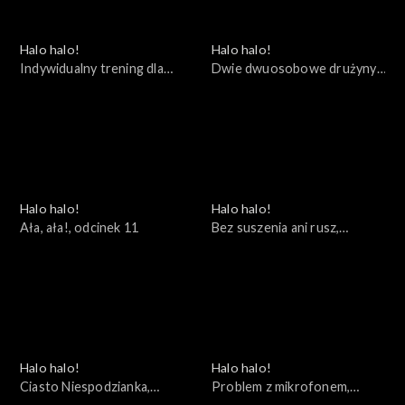
Halo halo!
Halo halo!
Indywidualny trening dla
Dwie dwuosobowe drużyny,
Kuleczki, odcinek 14
odcinek 12
Halo halo!
Halo halo!
Ała, ała!, odcinek 11
Bez suszenia ani rusz,
odcinek 10
Halo halo!
Halo halo!
Ciasto Niespodzianka,
Problem z mikrofonem,