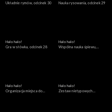
Układnie rymów, odcinek 30
Nauka rysowania, odcinek 29
Halo halo!
Halo halo!
Gra w słówka, odcinek 28
Wspólna nauka śpiewu,
odcinek 27
Halo halo!
Halo halo!
Organizacja miejsca do
Zestaw nietypowych
rysowania, odcinek 26
ćwiczeń, odcinek 25