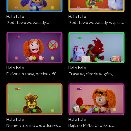
Halo halo!
Halo halo!
Podstawowe zasady
Podstawowe zasady wypraw
zachowania w lesie, odcinek
w góry, odcinek 69
70
Halo halo!
Halo halo!
Dziwne hałasy, odcinek 68
Trasa wycieczki w góry,
odcinek 67
Halo halo!
Halo halo!
Numery alarmowe, odcinek
Bajka o Miśku Urwiśku,