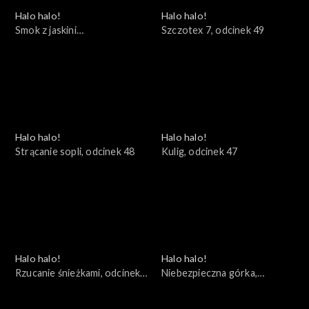
Halo halo!
Halo halo!
Smok z jaskini
Szczotex 7, odcinek 49
kołdropoduszkołóżkowej,
odcinek 50
Halo halo!
Halo halo!
Strącanie sopli, odcinek 48
Kulig, odcinek 47
Halo halo!
Halo halo!
Rzucanie śnieżkami, odcinek
Niebezpieczna górka,
46
odcinek 45