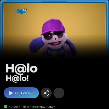
Halo halo!
ODTWÓRZ
2020
Polska
programy
3m