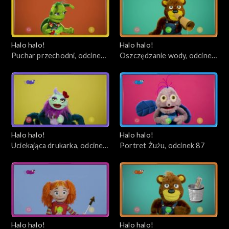
Halo halo!
Halo halo!
Puchar przechodni, odcinek
Oszczędzanie wody, odcinek
90
89
Halo halo!
Halo halo!
Uciekająca drukarka, odcinek
Portret Żużu, odcinek 87
88
Halo halo!
Halo halo!