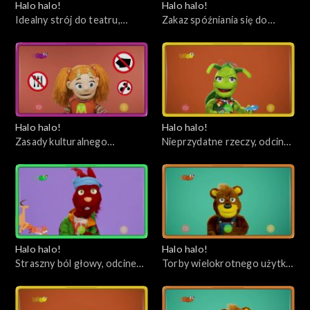
Halo halo!
Halo halo!
Idealny strój do teatru,
Zakaz spóźniania się do
odcinek 96
teatru, odcinek 95
Halo halo!
Halo halo!
Zasady kulturalnego
Nieprzydatne rzeczy, odcinek
zachowania się w teatrze,
93
odcinek 94
Halo halo!
Halo halo!
Straszny ból głowy, odcinek
Torby wielokrotnego użytku,
92
odcinek 91