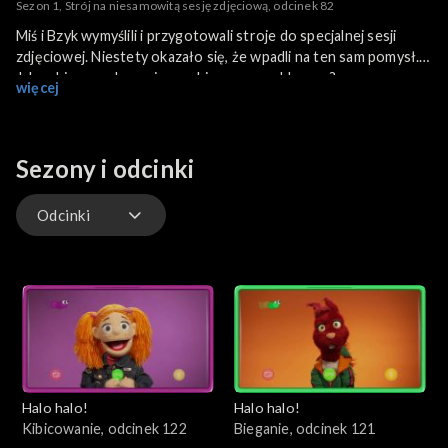
Sezon 1, Strój na niesamowitą sesję zdjęciową, odcinek 82
Miś i Bzyk wymyślili i przygotowali stroje do specjalnej sesji
zdjęciowej. Niestety okazało się, że wpadli na ten sam pomysł.
Jak sobie poradzą z nieoczekiwanym problemem?
więcej
Sezony i odcinki
Odcinki
Odcinki
Halo halo!
Halo halo!
Kibicowanie, odcinek 122
Bieganie, odcinek 121