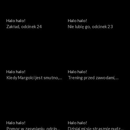
Halo halo!
Halo halo!
Zakład, odcinek 24
Nie lubię go, odcinek 23
Halo halo!
Halo halo!
Kiedy Margolci jest smutno,
Trening przed zawodami,
odcinek 22
odcinek 21
Halo halo!
Halo halo!
Pomoc w zasypianiu, odcinek
Dzisiaj mi się strasznie nudzi,