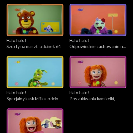
66
odcinek 65
Halo halo!
Halo halo!
Szorty na maszt, odcinek 64
Odpowiednie zachowanie na
plaży, odcinek 63
Halo halo!
Halo halo!
Specjalny kask Miśka, odcinek
Poszukiwania kamizelki,
62
odcinek 61