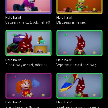
Halo halo!
Halo halo!
Ustalenia na dziś, odcinek 80
Dlaczego mnie nie
obudziłeś?, odcinek 79
Halo halo!
Halo halo!
Plecakowy areszt, odcinek
Wprawa na ciasteczkową
78
wyspę, odcinek 77
Halo halo!
Halo halo!
Poszukiwacze śladów,
Zamku już nie ma, odcinek 75