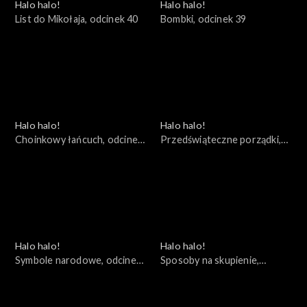
Halo halo!
Halo halo!
List do Mikołaja, odcinek 40
Bombki, odcinek 39
Halo halo!
Halo halo!
Choinkowy łańcuch, odcinek
Przedświąteczne porządki,
38
odcinek 37
Halo halo!
Halo halo!
Symbole narodowe, odcinek
Sposoby na skupienie,
36
odcinek 35