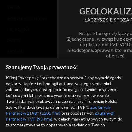
cennik
GEOLOKALIZ
polityka prywatności
ŁĄCZYSZ SIĘ SPOZA 
moje zgody
Kraj, z którego się łączys
Zjednoczone , w związku z czy
pomoc
na platformie TVP VOD
nieodstępna. Sprawdź, które m
kontakt
obejrzeć.
voucher
Szanujemy Twoją prywatność
Nie pokazuj pon
dostępność
Kliknij "Akceptuję i przechodzę do serwisu", aby wyrazić zgody
informacje o dostawcy usług
na korzystanie z technologii automatycznego śledzenia i
ANULUJ
SP
zbierania danych, dostęp do informacji na Twoim urządzeniu
końcowym i ich przechowywanie oraz na przetwarzanie
Twoich danych osobowych przez nas, czyli Telewizję Polską
S.A. w likwidacji (zwaną dalej również „TVP”),
Zaufanych
Partnerów z IAB* (1201 firm)
oraz pozostałych
Zaufanych
Partnerów TVP (93 firm)
, w celach marketingowych (w tym do
zautomatyzowanego dopasowania reklam do Twoich
zainteresowań i mierzenia ich skuteczności) i pozostałych,