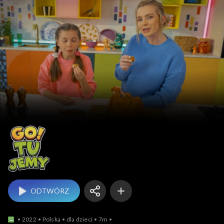
GO–TU–JEMY
ODTWÓRZ
2022
Polska
dla dzieci
7m