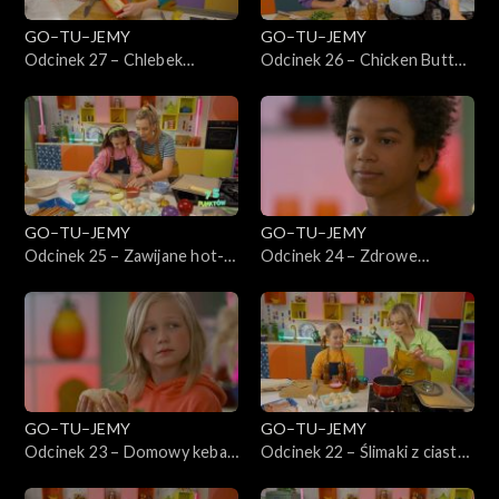
GO–TU–JEMY
GO–TU–JEMY
Odcinek 27 – Chlebek
Odcinek 26 – Chicken Butter
bananowy
Masala z ryżem
GO–TU–JEMY
GO–TU–JEMY
Odcinek 25 – Zawijane hot-
Odcinek 24 – Zdrowe
dogi z sezamem
batoniki z otrębami i
orzecham
GO–TU–JEMY
GO–TU–JEMY
Odcinek 23 – Domowy kebab
Odcinek 22 – Ślimaki z ciasta
z warzywami
francuskiego z serem i
szynką