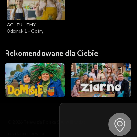
GO–TU–JEMY
Odcinek 1 – Gofry
Rekomendowane dla Ciebie
© 2026 Telewizja Polska S.A. w likwidacji
regulamin serwisu