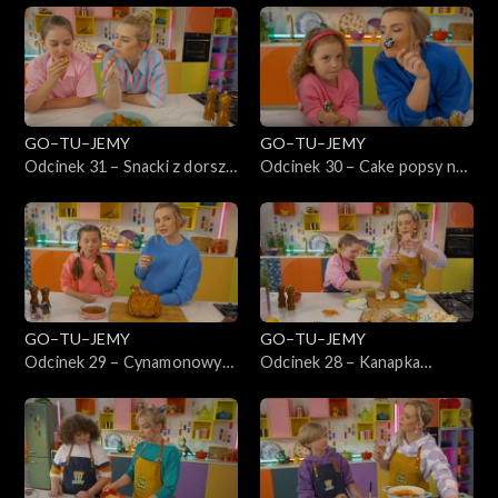
GO–TU–JEMY
GO–TU–JEMY
Odcinek 31 – Snacki z dorsza
Odcinek 30 – Cake popsy na
w razowej panierce z
święta i nie tylko
pysznym sosem tatarskim
GO–TU–JEMY
GO–TU–JEMY
Odcinek 29 – Cynamonowy
Odcinek 28 – Kanapka
Monkey Bread
Croque madame z jajkiem
sadzonym