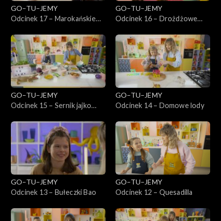
GO–TU–JEMY
GO–TU–JEMY
Odcinek 17 – Marokańskie
Odcinek 16 – Drożdżowe
bułeczki z patelni
bułeczki z jagodami i
kruszonką
GO–TU–JEMY
GO–TU–JEMY
Odcinek 15 – Sernik jajko
Odcinek 14 – Domowe lody
sadzone
GO–TU–JEMY
GO–TU–JEMY
Odcinek 13 – Bułeczki Bao
Odcinek 12 – Quesadilla