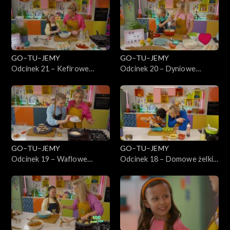
GO–TU–JEMY
GO–TU–JEMY
Odcinek 21 – Kefirowe
Odcinek 20 – Dyniowe
placuszki z domowym musem
kluseczki leniwe z masłem
owocowym
GO–TU–JEMY
GO–TU–JEMY
Odcinek 19 – Waflowe
Odcinek 18 – Domowe żelki
Pischingery z kremem
owocowe
czekoladowym