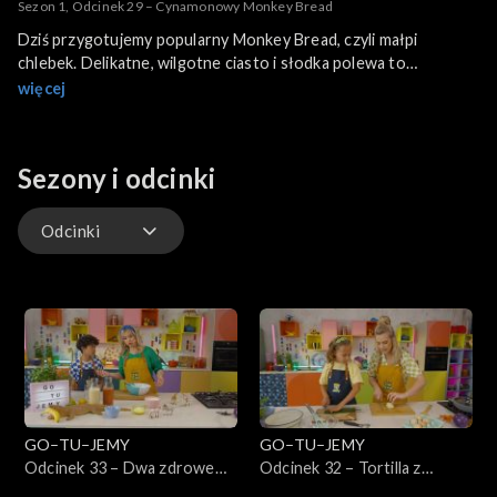
Sezon 1, Odcinek 29 – Cynamonowy Monkey Bread
Dziś przygotujemy popularny Monkey Bread, czyli małpi
chlebek. Delikatne, wilgotne ciasto i słodka polewa to
wspaniała zabawa dla całej rodziny. Jesteście gotowi na
więcej
wspólne granie w gotowanie?
Sezony i odcinki
Odcinki
Odcinki
GO–TU–JEMY
GO–TU–JEMY
Odcinek 33 – Dwa zdrowe
Odcinek 32 – Tortilla z
kolorowe koktajle
ziemniakami i szczypiorkiem