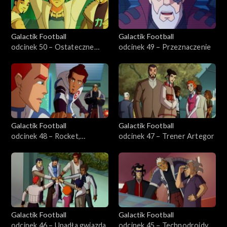
Galactik Football
Galactik Football
odcinek 50 – Ostateczne
odcinek 49 – Przeznaczenie
przygotowania
Galactik Football
Galactik Football
odcinek 48 – Rocket,
odcinek 47 – Trener Artegor
pomocnik
Galactik Football
Galactik Football
odcinek 46 – Upadła gwiazda
odcinek 45 – Technodroidy