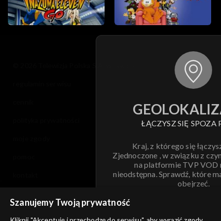
© 2026 Telewizja Polska S.A. w likwidacji
regulamin serwisu
cennik
GEOLOKALIZ
polityka prywatności
ŁĄCZYSZ SIĘ SPOZA 
moje zgody
Kraj, z którego się łączys
Zjednoczone , w związku z czy
pomoc
na platformie TVP VOD
nieodstępna. Sprawdź, które m
kontakt
obejrzeć.
voucher
Szanujemy Twoją prywatność
Nie pokazuj pon
dostępność
Kliknij "Akceptuję i przechodzę do serwisu", aby wyrazić zgody