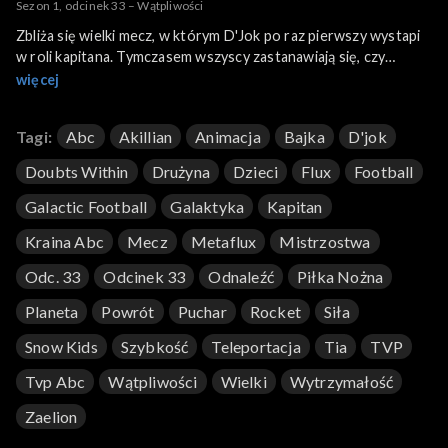
Sezon 1, odcinek 33 – Wątpliwości
Zbliża się wielki mecz, w którym D'Jok po raz pierwszy wystapi
w roli kapitana. Tymczasem wszyscy zastanawiają się, czy
Rocket powróci jeszcze do drużyny. Tia postanawia go
więcej
odnaleźć.
Tagi:
Abc
Akillian
Animacja
Bajka
D'jok
Doubts Within
Drużyna
Dzieci
Flux
Football
Galactic Football
Galaktyka
Kapitan
Kraina Abc
Mecz
Metaflux
Mistrzostwa
Odc. 33
Odcinek 33
Odnaleźć
Piłka Nożna
Planeta
Powrót
Puchar
Rocket
Siła
Snow Kids
Szybkość
Teleportacja
Tia
TVP
Tvp Abc
Wątpliwości
Wielki
Wytrzymałość
Zaelion