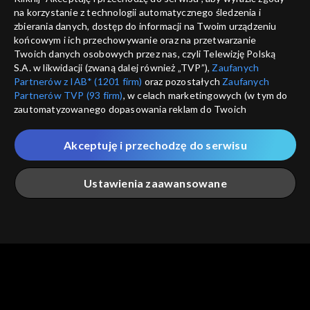
na korzystanie z technologii automatycznego śledzenia i
informacje o dostawcy usług
ANULUJ
SP
zbierania danych, dostęp do informacji na Twoim urządzeniu
końcowym i ich przechowywanie oraz na przetwarzanie
Twoich danych osobowych przez nas, czyli Telewizję Polską
S.A. w likwidacji (zwaną dalej również „TVP”),
Zaufanych
Partnerów z IAB* (1201 firm)
oraz pozostałych
Zaufanych
Partnerów TVP (93 firm)
, w celach marketingowych (w tym do
zautomatyzowanego dopasowania reklam do Twoich
zainteresowań i mierzenia ich skuteczności) i pozostałych,
które wskazujemy poniżej, a także zgody na udostępnianie
Akceptuję i przechodzę do serwisu
przez nas identyfikatora PPID do Google.
Twoje dane osobowe zbierane podczas odwiedzania przez
Ustawienia zaawansowane
Ciebie naszych
poszczególnych serwisów
zwanych dalej
„Portalem”, w tym informacje zapisywane za pomocą
technologii takich jak: pliki cookie, sygnalizatory WWW lub
innych podobnych technologii umożliwiających świadczenie
Główna
Szukaj
Moja lista
Na żywo
Więcej
dopasowanych i bezpiecznych usług, personalizację treści
oraz reklam, udostępnianie funkcji mediów społecznościowych
oraz analizowanie ruchu w Internecie.
Twoje dane osobowe zbierane podczas odwiedzania przez
Ciebie
poszczególnych serwisów
na Portalu, takie jak adresy