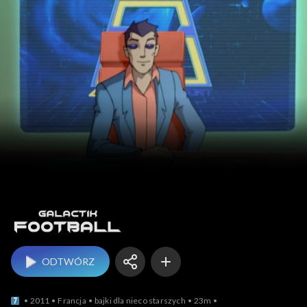
Galactik Football
ODTWÓRZ
2011
Francja
bajki dla nieco starszych
23m