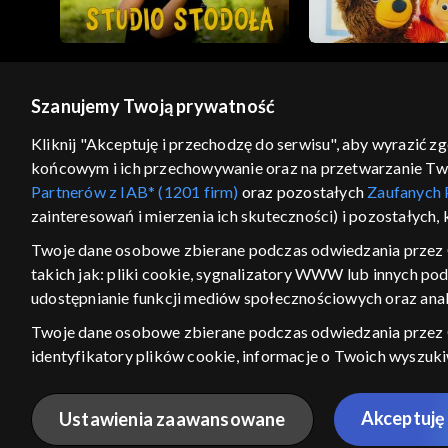
Szanujemy Twoją prywatność
© 2026 Telewizja Polska S.A. w likwidacji
Kliknij "Akceptuję i przechodzę do serwisu", aby wyrazić z
końcowym i ich przechowywanie oraz na przetwarzanie Twoic
regulamin serwisu
cennik
polityka prywatności
Partnerów z IAB* (1201 firm)
oraz pozostałych
Zaufanych 
GEOLOKALIZA
zainteresowań i mierzenia ich skuteczności) i pozostałych,
ŁĄCZYSZ SIĘ SPOZA PO
Twoje dane osobowe zbierane podczas odwiedzania przez 
takich jak: pliki cookie, sygnalizatory WWW lub innych po
Kraj, z którego się łączysz, to Stan
w związku z czym część tytułów na
udostępnianie funkcji mediów społecznościowych oraz anal
VOD może być nieodstępna. Spr
Twoje dane osobowe zbierane podczas odwiedzania przez
materiały możesz obejr
identyfikatory plików cookie, informacje o Twoich wyszuk
pozostałych
Zaufanych Partnerów TVP
dla realizacji nast
Nie pokazuj ponow
wyboru spersonalizowanych reklam, tworzenia profilu sper
Akceptuję 
Ustawienia zaawansowane
wydajności reklam, pomiaru wydajności treści, stosowania
ANULUJ
SPR