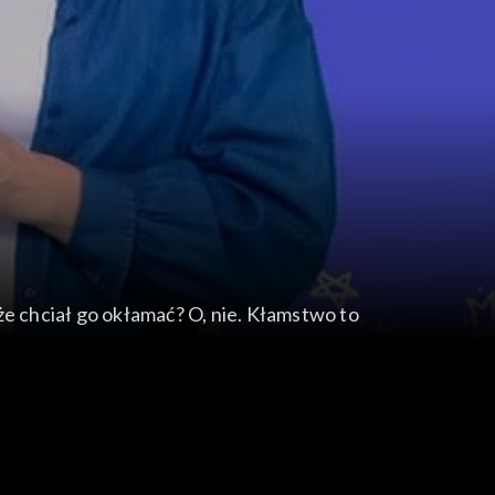
oże chciał go okłamać? O, nie. Kłamstwo to