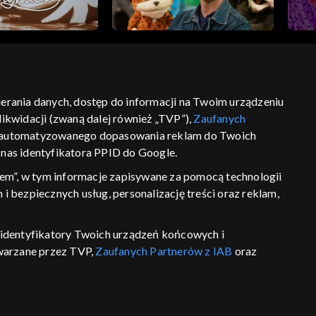
bierania danych, dostęp do informacji na Twoim urządzeniu
ikwidacji (zwaną dalej również „TVP”),
Zaufanych
ść
informacje o dostawcy usług
 zautomatyzowanego dopasowania reklam do Twoich
z nas identyfikatora PPID do Google.
em”, w tym informacje zapisywane za pomocą technologii
 bezpiecznych usług, personalizację treści oraz reklam,
P, identyfikatory Twoich urządzeń końcowych i
twarzane przez TVP,
Zaufanych Partnerów z IAB
oraz
eniu lub dostęp do nich, wyboru podstawowych reklam,
reści, wyboru spersonalizowanych treści, pomiaru
wywania i ulepszania produktów, zapewnienia