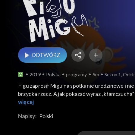
ODTWÓRZ
2019
Polska
programy
9m
Sezon 1, Odci
Figu zaprosił Migu na spotkanie urodzinowe i nie 
brzydka rzecz. A jak pokazać wyraz „kłamczucha
więcej
Napisy:
Polski