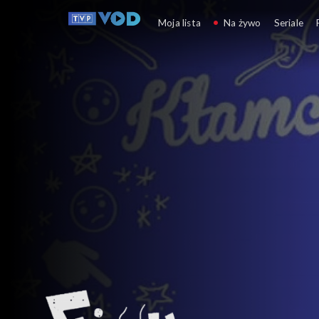
Figu Migu
Moja lista
Na żywo
Seriale