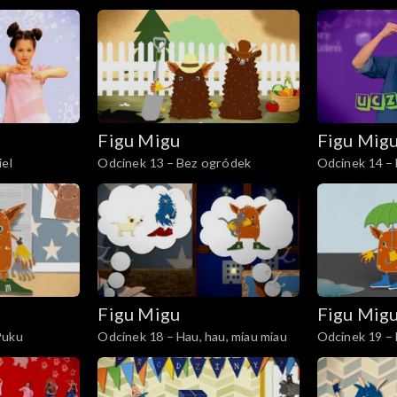
wyzwaniem
Figu Migu
Figu Mig
iel
Odcinek 13 – Bez ogródek
Odcinek 14 –
Figu Migu
Figu Mig
Puku
Odcinek 18 – Hau, hau, miau miau
Odcinek 19 – 