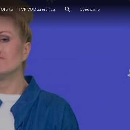
Oferta
TVP VOD za granicą
Logowanie