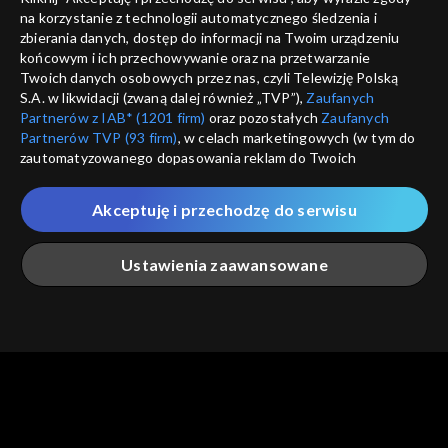
informacje o dostawcy usług
na korzystanie z technologii automatycznego śledzenia i
ANULUJ
SP
zbierania danych, dostęp do informacji na Twoim urządzeniu
końcowym i ich przechowywanie oraz na przetwarzanie
Twoich danych osobowych przez nas, czyli Telewizję Polską
S.A. w likwidacji (zwaną dalej również „TVP”),
Zaufanych
Partnerów z IAB* (1201 firm)
oraz pozostałych
Zaufanych
Partnerów TVP (93 firm)
, w celach marketingowych (w tym do
zautomatyzowanego dopasowania reklam do Twoich
zainteresowań i mierzenia ich skuteczności) i pozostałych,
które wskazujemy poniżej, a także zgody na udostępnianie
Akceptuję i przechodzę do serwisu
przez nas identyfikatora PPID do Google.
Twoje dane osobowe zbierane podczas odwiedzania przez
Ustawienia zaawansowane
Ciebie naszych
poszczególnych serwisów
zwanych dalej
„Portalem”, w tym informacje zapisywane za pomocą
technologii takich jak: pliki cookie, sygnalizatory WWW lub
innych podobnych technologii umożliwiających świadczenie
Główna
Szukaj
Moja lista
Na żywo
Więcej
dopasowanych i bezpiecznych usług, personalizację treści
oraz reklam, udostępnianie funkcji mediów społecznościowych
oraz analizowanie ruchu w Internecie.
Twoje dane osobowe zbierane podczas odwiedzania przez
Ciebie
poszczególnych serwisów
na Portalu, takie jak adresy