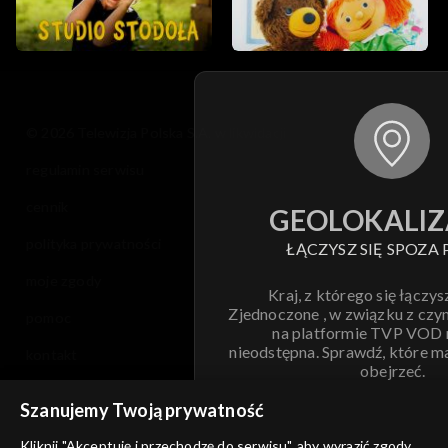
© 2026 Telewizja Polska S.A. w likwidacji
regulamin serwisu
cennik
GEOLOKALIZ
polityka prywatności
ŁĄCZYSZ SIĘ SPOZA 
moje zgody
Kraj, z którego się łączys
Zjednoczone , w związku z czy
pomoc
na platformie TVP VOD
nieodstępna. Sprawdź, które m
kontakt
obejrzeć.
voucher
Szanujemy Twoją prywatność
Nie pokazuj pon
dostępność
Kliknij "Akceptuję i przechodzę do serwisu", aby wyrazić zgody