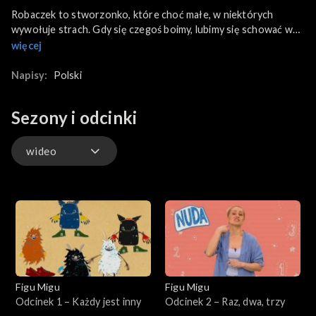
Robaczek to stworzonko, które choć małe, w niektórych
wywołuje strach. Gdy się czegoś boimy, lubimy się schować w
jakiś bezpieczne miejsce. Jak pokazać wyraz „chować się” w
więcej
języku migowym, a jak, że się czegoś boimy? Dziś dzieci nauczą
się też między innym pokazywania słowa „mały”, „duży” i
Napisy:
Polski
„ogromny”.
Sezony i odcinki
wideo
wideo
Figu Migu
Figu Migu
Odcinek 1 – Każdy jest inny
Odcinek 2 – Raz, dwa, trzy