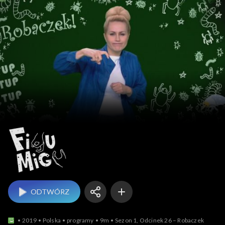
Figu Migu
ODTWÓRZ
2019
Polska
programy
9m
Sezon 1, Odcinek 26 – Robaczek