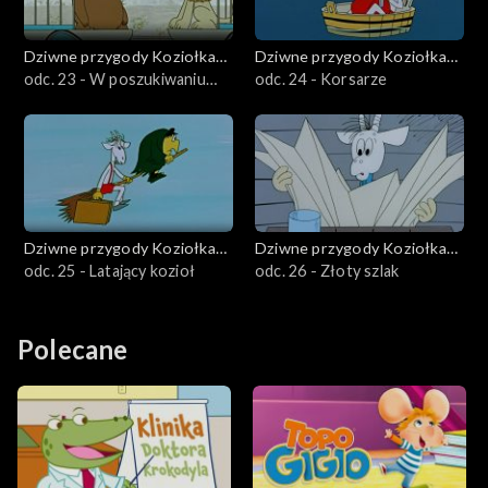
Dziwne przygody Koziołka
Dziwne przygody Koziołka
Matołka
odc. 23 - W poszukiwaniu
Matołka
odc. 24 - Korsarze
przyjaźni
Dziwne przygody Koziołka
Dziwne przygody Koziołka
Matołka
odc. 25 - Latający kozioł
Matołka
odc. 26 - Złoty szlak
Polecane