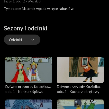
Sezon 1, odc. 12 - W opałach
Tym razem Matołek wpada w ręce rabusiów.
Sezony i odcinki
Odcinki
Odcinki
Dziwne przygody Koziołka
Dziwne przygody Koziołka
Matołka
odc. 1 - Konkurs śpiewu
Matołka
odc. 2 - Kucharz okrętowy