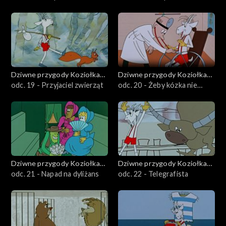
Dziwne przygody Koziołka
Dziwne przygody Koziołka
Matołka
odc. 19 - Przyjaciel zwierząt
Matołka
odc. 20 - Żeby kózka nie
skakała...
Dziwne przygody Koziołka
Dziwne przygody Koziołka
Matołka
odc. 21 - Napad na dyliżans
Matołka
odc. 22 - Telegrafista