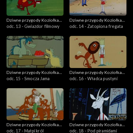
Dziwne przygody Koziołka
Dziwne przygody Koziołka
Matołka
odc. 13 - Gwiazdor filmowy
Matołka
odc. 14 - Zatopiona fregata
Dziwne przygody Koziołka
Dziwne przygody Koziołka
Matołka
odc. 15 - Smocza Jama
Matołka
odc. 16 - Władca pustyni
Dziwne przygody Koziołka
Dziwne przygody Koziołka
Matołka
odc. 17 - Małpi król
Matołka
odc. 18 - Pod piramidami