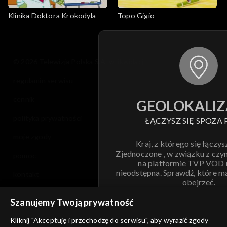
Klinika Doktora Krokodyla
Topo Gigio
© 2026 Telewizja Polska S.A. w likwidacji
regulamin serwisu
cennik
GEOLOKALIZ
polityka prywatności
ŁĄCZYSZ SIĘ SPOZA 
moje zgody
Kraj, z którego się łączys
Zjednoczone , w związku z czy
pomoc
na platformie TVP VOD
nieodstępna. Sprawdź, które m
kontakt
obejrzeć.
voucher
Szanujemy Twoją prywatność
Nie pokazuj pon
dostępność
Kliknij "Akceptuję i przechodzę do serwisu", aby wyrazić zgody