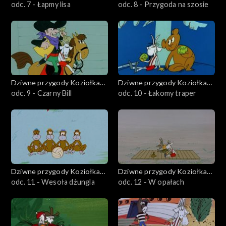
Matołka
odc. 7 - Łapmy lisa
Matołka
odc. 8 - Przygoda na szosie
Dziwne przygody Koziołka
Dziwne przygody Koziołka
Matołka
odc. 9 - Czarny Bill
Matołka
odc. 10 - Łakomy traper
Dziwne przygody Koziołka
Dziwne przygody Koziołka
Matołka
odc. 11 - Wesoła dżungla
Matołka
odc. 12 - W opałach