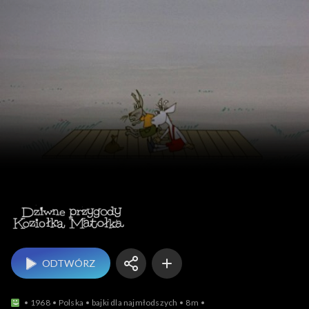
Dziwne przy
ODTWÓRZ
1968
Polska
bajki dla najmłodszych
8m