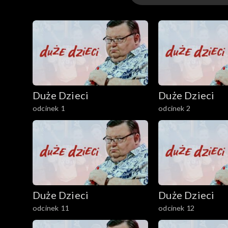
lektury, czy wiedzą, jakie są ulubione filmy dzieci
wideo
sposoby spędzania wolnego czasu, co sądzą o fryz
slang młodzieżowy oraz co sądzą o ich kolegach i
Duże Dzieci
Duże Dzieci
odcinek 1
odcinek 2
Duże Dzieci
Duże Dzieci
odcinek 11
odcinek 12