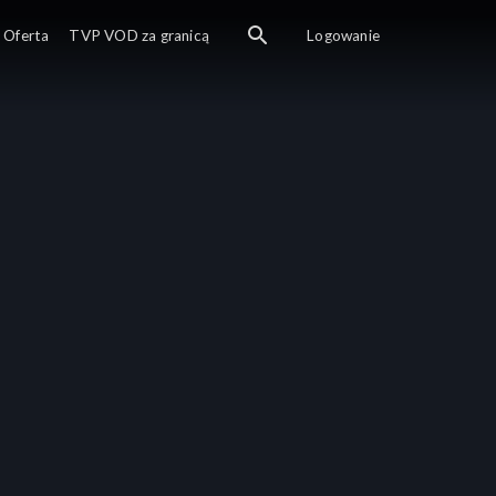
Oferta
TVP VOD za granicą
Logowanie