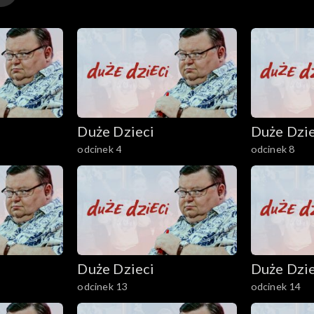
, czy znają ich ulubioną muzykę,
urach i ubiorach dzieci, czy znają
 koleżankach.
Duże Dzieci
Duże Dzie
odcinek 4
odcinek 8
Duże Dzieci
Duże Dzie
odcinek 13
odcinek 14