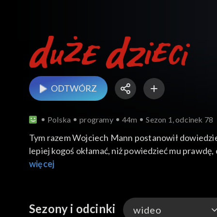
ODTWÓRZ
Polska
programy
44m
Sezon 1, odcinek 78
Tym razem Wojciech Mann postanowił dowiedzieć si
lepiej kogoś okłamać, niż powiedzieć mu prawdę, c
i co znaczy,
więcej
że kłamstwo ma krótkie nogi.
Sezony i odcinki
wideo
Dzieci poruszają także temat "co dorośli wiedzą o