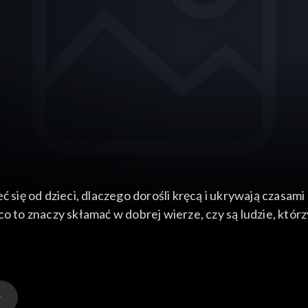
ę od dzieci, dlaczego dorośli kręcą i ukrywają czasami p
o to znaczy skłamać w dobrej wierze, czy są ludzie, któr
 dzieciach": czy znają szkolne