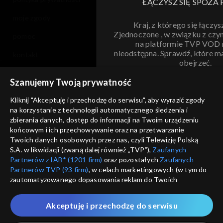
ŁĄCZYSZ SIĘ SPOZA 
moje zgody
Kraj, z którego się łączys
Zjednoczone , w związku z czy
pomoc
na platformie TVP VOD
nieodstępna. Sprawdź, które m
kontakt
obejrzeć.
voucher
Szanujemy Twoją prywatność
Nie pokazuj pon
dostępność
Kliknij "Akceptuję i przechodzę do serwisu", aby wyrazić zgody
informacje o dostawcy usług
na korzystanie z technologii automatycznego śledzenia i
ANULUJ
SP
zbierania danych, dostęp do informacji na Twoim urządzeniu
końcowym i ich przechowywanie oraz na przetwarzanie
Twoich danych osobowych przez nas, czyli Telewizję Polską
S.A. w likwidacji (zwaną dalej również „TVP”),
Zaufanych
Partnerów z IAB* (1201 firm)
oraz pozostałych
Zaufanych
Partnerów TVP (93 firm)
, w celach marketingowych (w tym do
zautomatyzowanego dopasowania reklam do Twoich
zainteresowań i mierzenia ich skuteczności) i pozostałych,
które wskazujemy poniżej, a także zgody na udostępnianie
Akceptuję i przechodzę do serwisu
przez nas identyfikatora PPID do Google.