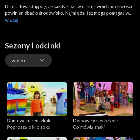
Dzieci dowiadują się, że każdy z nas w miarę swoich możliwości
powinien dbać o środowisko. Najmłodsi też mogą pomagać w
ochronie przyrody. Uczymy się dbać o swoje najbliższe
więcej
otoczenie. Poznajemy skrzaty z
opowiadania Umberto Eco, które bardzo dbają o swoją planetę.
Wybieramy się również w podróż w poszukiwaniu nowych
Sezony i odcinki
lądów i przygód.
wideo
wideo
Domowe przedszkole
Domowe przedszkole
Poproszę o kilo soku
Co mówią znaki