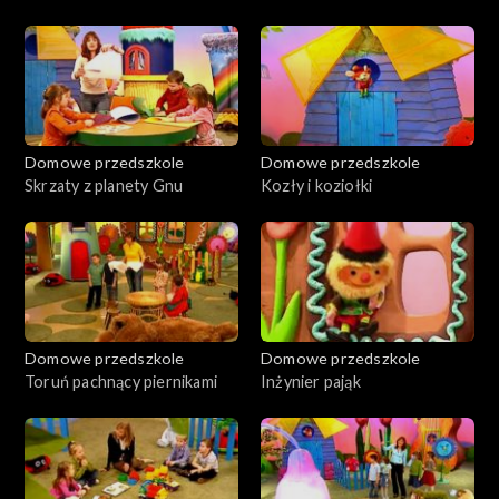
Domowe przedszkole
Domowe przedszkole
Skrzaty z planety Gnu
Kozły i koziołki
Domowe przedszkole
Domowe przedszkole
Toruń pachnący piernikami
Inżynier pająk