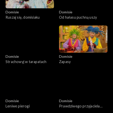
Domisie
Domisie
Ruszaj się, domisiaku
Od hałasu puchną uszy
Domisie
Domisie
Strachowyj w tarapatach
Zapasy
Domisie
Domisie
Leniwe pierogi
Prawdziwego przyjaciela
poznajemy w biedzie