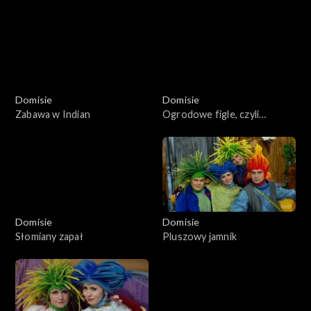
Domisie
Domisie
Zabawa w Indian
Ogrodowe figle, czyli
przygoda z dynią
Domisie
Domisie
Słomiany zapał
Pluszowy jamnik