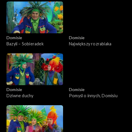
Domisie
Domisie
Bazyli – Sobieradek
Największy rozrabiaka
Domisie
Domisie
Dziwne duchy
Pomyśl o innych, Domisiu