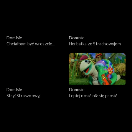
Domisie
Domisie
Chciałbym być wreszcie
Herbatka ze Strachowyjem
dorosły
Domisie
Domisie
Stryj Strasznowyj
Lepiej nosić niż się prosić