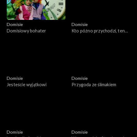
Domisie
Domisie
Domisiowy bohater
Kto późno przychodzi, ten
sam sobie szkodzi
Domisie
Domisie
Jesteście wyjątkowi
Przygoda ze ślimakiem
Domisie
Domisie