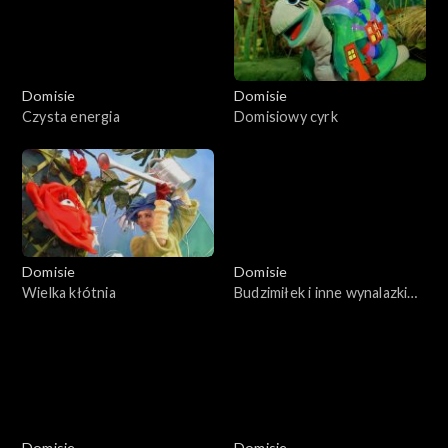
Domisie
Domisie
Czysta energia
Domisiowy cyrk
Domisie
Domisie
Wielka kłótnia
Budzimiłek i inne wynalazki
Bazylego
Domisie
Domisie