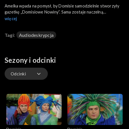
Amelka wpada na pomysł, by Domisie samodzielnie stworzyły
gazetkę „Domisiowe Nowiny”. Sama zostaje naczelną
redaktorką i rozdziela zadania: Pysia jest odpowiedzialna za
więcej
artykuł o roślinach, Bazyli zajmuje się przeglądem sportowych
wydarzeń, Eryk ma stworzyć rubrykę najnowsze nowinki
Tagi:
Audiodeskrypcja
techniczne. Strachowyj bardzo chce im pomóc, ale jak to zwykłe
bywa, czasem bardziej przeszkadza niż pomaga. Mimo to
Domisiakom udaje się stworzyć pisemko.
Sezony i odcinki
Odcinki
Odcinki