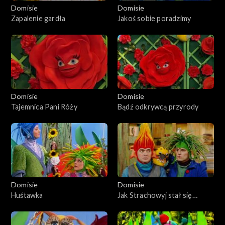
Domisie
Domisie
Zapalenie gardła
Jakoś sobie poradzimy
Domisie
Domisie
Tajemnica Pani Róży
Bądź odkrywcą przyrody
Domisie
Domisie
Huśtawka
Jak Strachowyj stał się
Miłowyjem