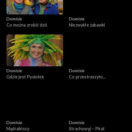
Domisie
Domisie
Co można zrobić dziś
Niezwykłe zabawki
Domisie
Domisie
Gdzie jest Pysiołek
Co przestraszyło
Strachowyja?
Domisie
Domisie
Mądralińscy
Strachowyj – Pirat