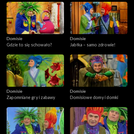
Domisie
Domisie
Gdzie to się schowało?
Jabłka – samo zdrowie!
Domisie
Domisie
Zapomniane gry i zabawy
Domisiowe domy i domki