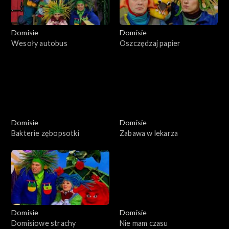
Domisie
Domisie
Wesoły autobus
Oszczędzaj papier
Domisie
Domisie
Bakterie zębopsotki
Zabawa w lekarza
Domisie
Domisie
Domisiowe strachy
Nie mam czasu