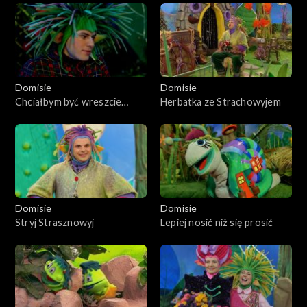
Domisie
Domisie
Chciałbym być wreszcie
Herbatka ze Strachowyjem
dorosły
Domisie
Domisie
Stryj Strasznowyj
Lepiej nosić niż się prosić