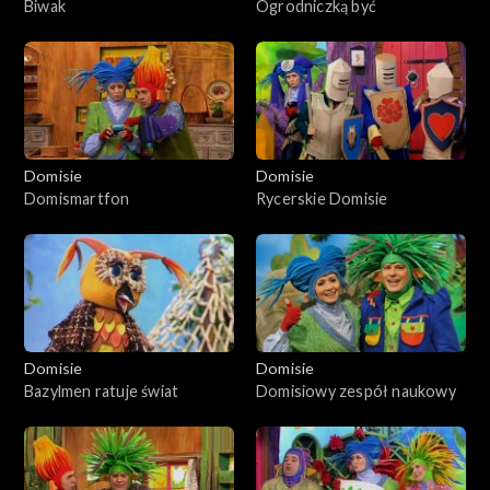
Biwak
Ogrodniczką być
Domisie
Domisie
Domismartfon
Rycerskie Domisie
Domisie
Domisie
Bazylmen ratuje świat
Domisiowy zespół naukowy