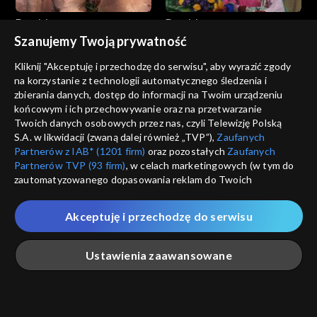
Domisie
Domisie
Heca ze złotą rybką
Zagubieni w bajkach
Szanujemy Twoją prywatność
Kliknij "Akceptuję i przechodzę do serwisu", aby wyrazić zgody
na korzystanie z technologii automatycznego śledzenia i
zbierania danych, dostęp do informacji na Twoim urządzeniu
końcowym i ich przechowywanie oraz na przetwarzanie
Twoich danych osobowych przez nas, czyli Telewizję Polską
S.A. w likwidacji (zwaną dalej również „TVP”),
Zaufanych
Domisie
Domisie
Partnerów z IAB* (1201 firm)
oraz pozostałych
Zaufanych
Wielka wyprawa Ślimaka
Kosmiczna pomyłka
Partnerów TVP (93 firm)
, w celach marketingowych (w tym do
zautomatyzowanego dopasowania reklam do Twoich
zainteresowań i mierzenia ich skuteczności) i pozostałych,
które wskazujemy poniżej, a także zgody na udostępnianie
Akceptuję i przechodzę do serwisu
przez nas identyfikatora PPID do Google.
Twoje dane osobowe zbierane podczas odwiedzania przez
Ustawienia zaawansowane
Ciebie naszych
poszczególnych serwisów
zwanych dalej
Domisie
Domisie
„Portalem”, w tym informacje zapisywane za pomocą
technologii takich jak: pliki cookie, sygnalizatory WWW lub
Gdy wstaniesz lewą nogą
Lekarstwo dla pani Róży
innych podobnych technologii umożliwiających świadczenie
Główna
Szukaj
Moja lista
Na żywo
Więcej
dopasowanych i bezpiecznych usług, personalizację treści