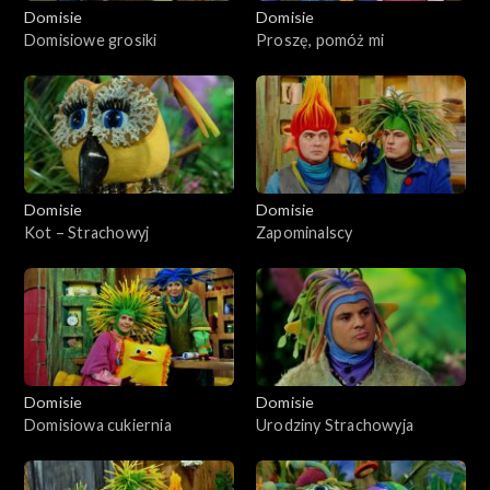
Domisie
Domisie
Domisiowe grosiki
Proszę, pomóż mi
Domisie
Domisie
Kot – Strachowyj
Zapominalscy
Domisie
Domisie
Domisiowa cukiernia
Urodziny Strachowyja