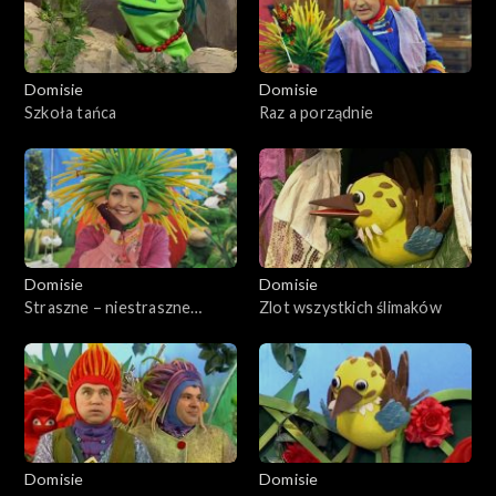
Domisie
Domisie
Szkoła tańca
Raz a porządnie
Domisie
Domisie
Straszne – niestraszne
Zlot wszystkich ślimaków
zwierzęta
Domisie
Domisie