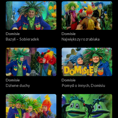
Domisie
Domisie
Bazyli – Sobieradek
Największy rozrabiaka
Domisie
Domisie
Dziwne duchy
Pomyśl o innych, Domisiu