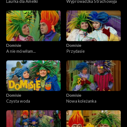
Laurka dla Amelki
Wyprowadzka Strachowyja
Domisie
Domisie
A nie mówiłam...
Przydasie
Domisie
Domisie
Czysta woda
Nowa koleżanka