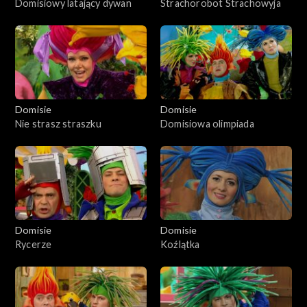
Domisiowy latający dywan
Strachorobot Strachowyja
Domisie
Domisie
Nie strasz straszku
Domisiowa olimpiada
Domisie
Domisie
Rycerze
Koźlątka