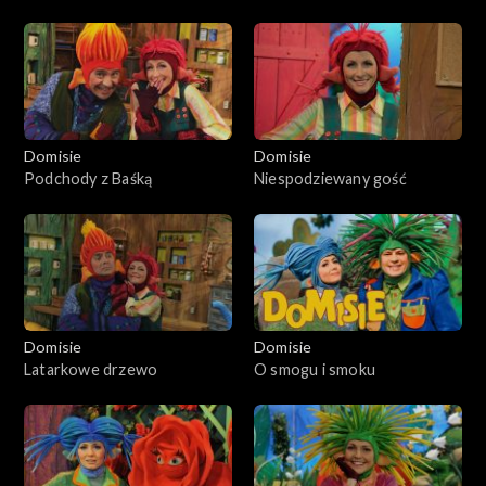
Domisie
Domisie
Podchody z Baśką
Niespodziewany gość
Domisie
Domisie
Latarkowe drzewo
O smogu i smoku