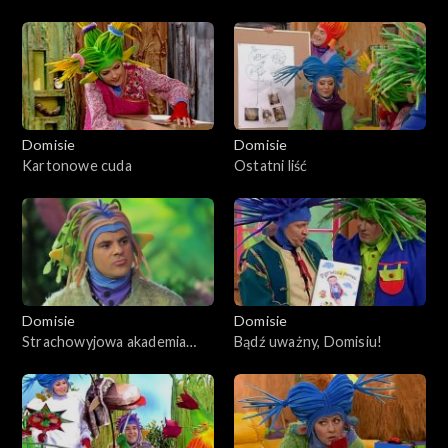
Domisie
Domisie
Kartonowe cuda
Ostatni liść
Domisie
Domisie
Strachowyjowa akademia
Bądź uważny, Domisiu!
rysunku