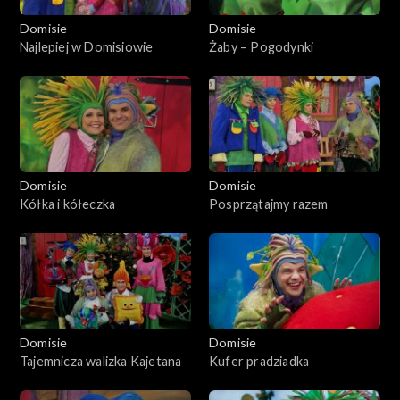
Domisie
Domisie
Najlepiej w Domisiowie
Żaby – Pogodynki
Domisie
Domisie
Kółka i kółeczka
Posprzątajmy razem
Domisie
Domisie
Tajemnicza walizka Kajetana
Kufer pradziadka