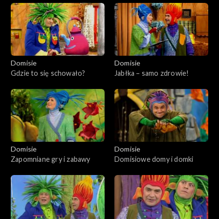
Domisie
Domisie
Gdzie to się schowało?
Jabłka – samo zdrowie!
Domisie
Domisie
Zapomniane gry i zabawy
Domisiowe domy i domki