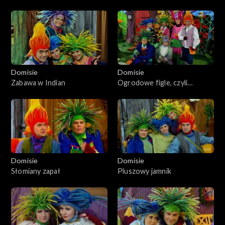
Domisie
Domisie
Zabawa w Indian
Ogrodowe figle, czyli
przygoda z dynią
Domisie
Domisie
Słomiany zapał
Pluszowy jamnik