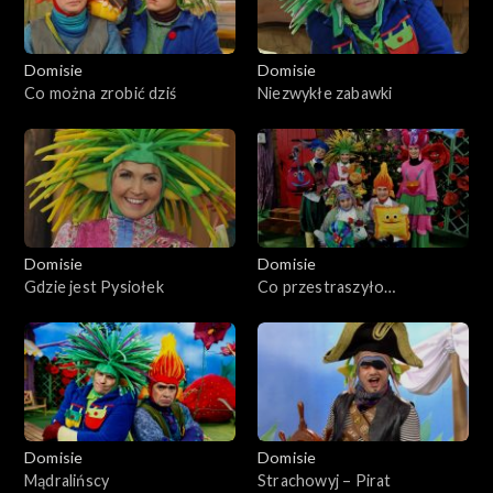
Domisie
Domisie
Co można zrobić dziś
Niezwykłe zabawki
Domisie
Domisie
Gdzie jest Pysiołek
Co przestraszyło
Strachowyja?
Domisie
Domisie
Mądralińscy
Strachowyj – Pirat