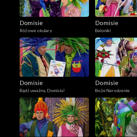
Domisie
Domisie
Różowe okulary
Baloniki
Domisie
Domisie
Bądź uważny, Domisiu!
Boże Narodzenie