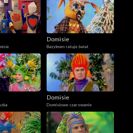
Domisie
misie
Bazylmen ratuje świat
Domisie
szka
Domisiowe czarowanie