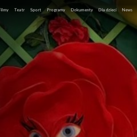
Filmy
Teatr
Sport
Programy
Dokumenty
Dla dzieci
News