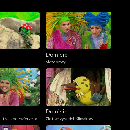
Domisie
Meteoryty
Domisie
estraszne zwierzęta
Zlot wszystkich ślimaków