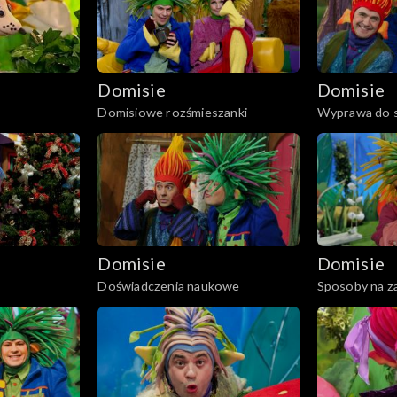
Domisie
Domisie
Domisiowe rozśmieszanki
Wyprawa do 
Domisie
Domisie
Doświadczenia naukowe
Sposoby na z