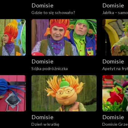
Domisie
Domisie
Gdzie to się schowało?
Jabłka – samo
Domisie
Domisie
Sójka podróżniczka
Apetyt na fryt
Domisie
Domisie
Dzień w kratkę
Domisie Grze