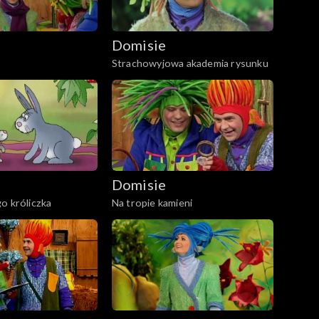
Domisie
Strachowyjowa akademia rysunku
Domisie
o króliczka
Na tropie kamieni