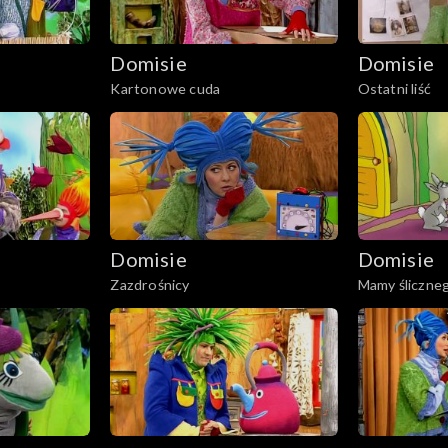
Domisie
Domisie
Kartonowe cuda
Ostatni liść
Domisie
Domisie
Zazdrośnicy
Mamy śliczneg