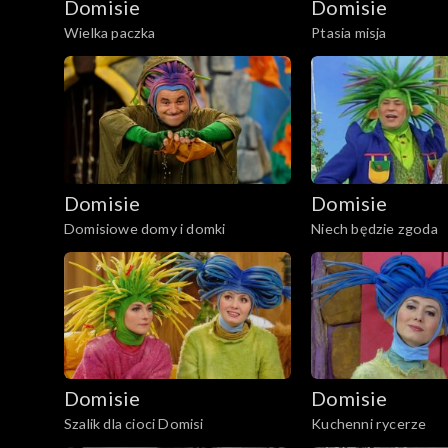
Domisie
Domisie
Wielka paczka
Ptasia misja
Domisie
Domisie
Domisiowe domy i domki
Niech będzie zgoda
Domisie
Domisie
Szalik dla cioci Domisi
Kuchenni rycerze