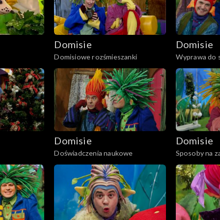
Domisie
Domisie
Domisiowe rozśmieszanki
Wyprawa do 
Domisie
Domisie
Doświadczenia naukowe
Sposoby na z