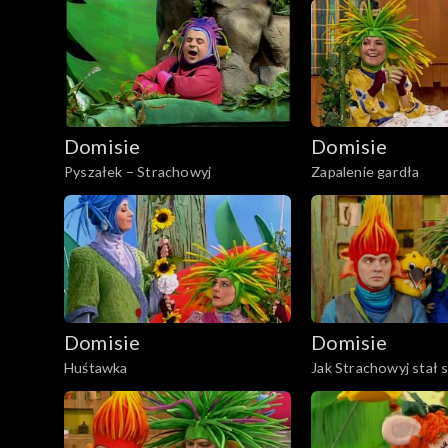
Domisie
Domisie
Pyszałek – Strachowyj
Zapalenie gardła
Domisie
Domisie
Huśtawka
Jak Strachowyj stał 