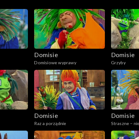
Domisie
Domisie
Domisiowe wyprawy
Grzyby
Domisie
Domisie
Raz a porządnie
Straszne – ni