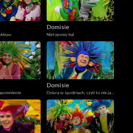
Domisie
sklepu
Nietypowy bal
Domisie
apomnienie
Dziura w spodniach, czyli to nie ja,
to samo się zrobiło