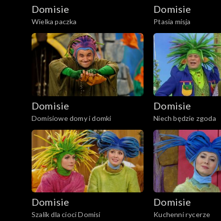
Domisie
Domisie
Wielka paczka
Ptasia misja
Domisie
Domisie
Domisiowe domy i domki
Niech będzie zgoda
Domisie
Domisie
Szalik dla cioci Domisi
Kuchenni rycerze