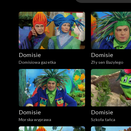
Odcinki
Domisie
Domisie
Domisiowa gazetka
Zły sen Bazylego
Domisie
Domisie
Morska wyprawa
Szkoła tańca