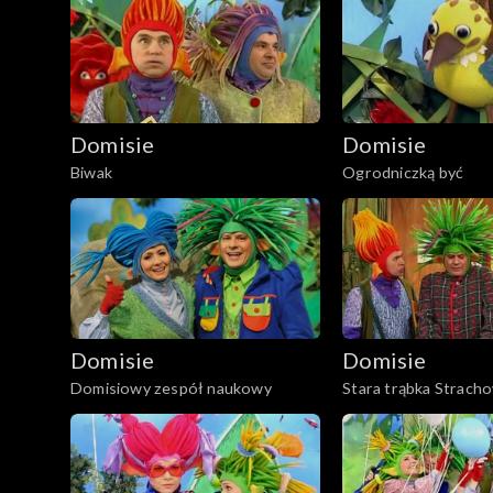
Domisie
Domisie
Biwak
Ogrodniczką być
Domisie
Domisie
Domisiowy zespół naukowy
Stara trąbka Strach