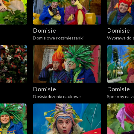
Domisie
Domisie
Domisiowe rozśmieszanki
Wyprawa do 
Domisie
Domisie
Doświadczenia naukowe
Sposoby na z