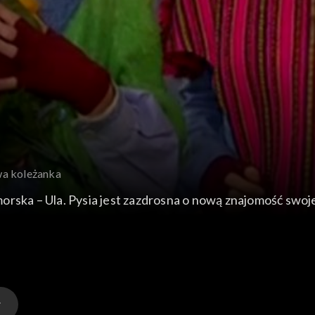
wa koleżanka
orska – Ula. Pysia jest zazdrosna o nową znajomość swoj