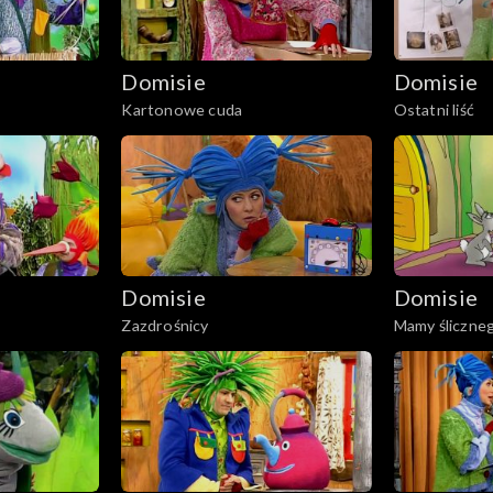
Domisie
Domisie
Kartonowe cuda
Ostatni liść
Domisie
Domisie
Zazdrośnicy
Mamy śliczneg