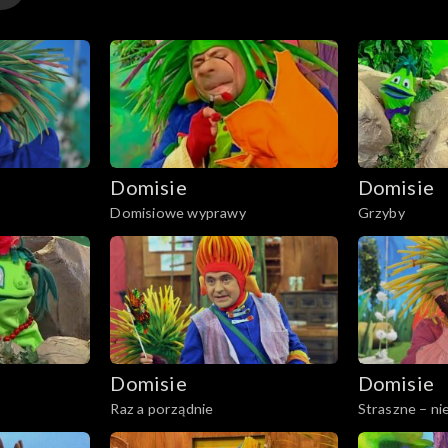
Domisie
Domisie
Domisiowe wyprawy
Grzyby
Domisie
Domisie
Raz a porządnie
Straszne – ni