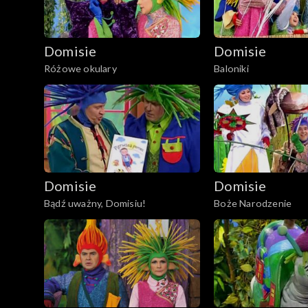
Domisie
Domisie
Różowe okulary
Baloniki
Domisie
Domisie
Bądź uważny, Domisiu!
Boże Narodzenie