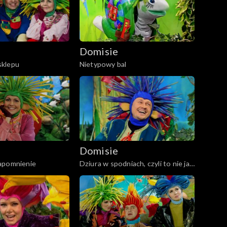
Domisie
sklepu
Nietypowy bal
Domisie
apomnienie
Dziura w spodniach, czyli to nie ja,
to samo się zrobiło