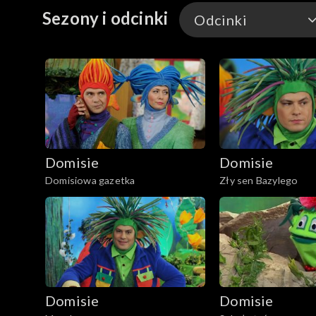
Sezony i odcinki
Odcinki
Odcinki
Domisie
Domisie
Domisiowa gazetka
Zły sen Bazylego
Domisie
Domisie