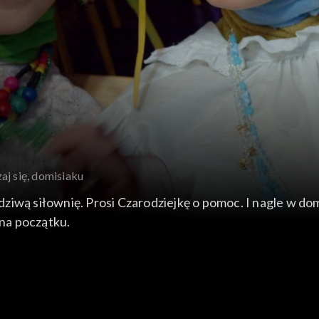
aj się, domisiaku
ziwą siłownię. Prosi Czarodziejkę o pomoc. I nagle w d
 na początku.