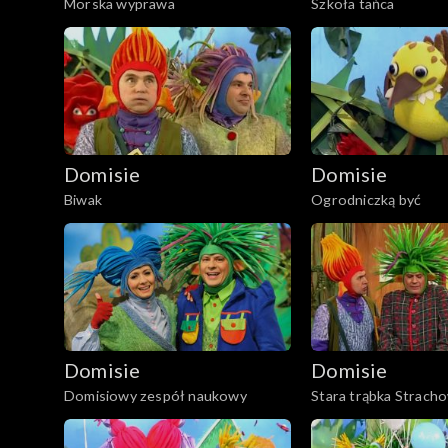
Morska wyprawa
Szkoła tańca
Domisie
Domisie
Biwak
Ogrodniczką być
Domisie
Domisie
Domisiowy zespół naukowy
Stara trąbka Strach