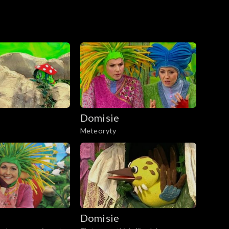
Domisie
Meteoryty
Domisie