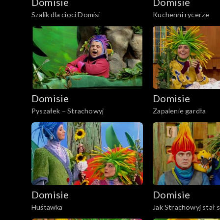
Domisie
Domisie
Szalik dla cioci Domisi
Kuchenni rycerze
Domisie
Domisie
Pyszałek – Strachowyj
Zapalenie gardła
Domisie
Domisie
Huśtawka
Jak Strachowyj stał 