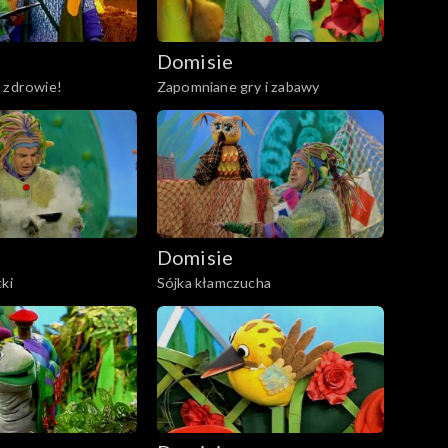
Domisie
 zdrowie!
Zapomniane gry i zabawy
Domisie
ki
Sójka kłamczucha