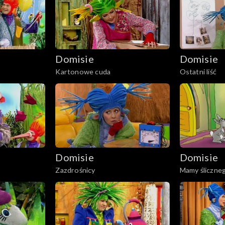
Domisie
Domisie
Kartonowe cuda
Ostatni liść
Domisie
Domisie
Zazdrośnicy
Mamy śliczneg