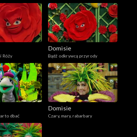
Domisie
i Róży
Bądź odkrywcą przyrody
Domisie
warto dbać
Czary, mary, rabarbary