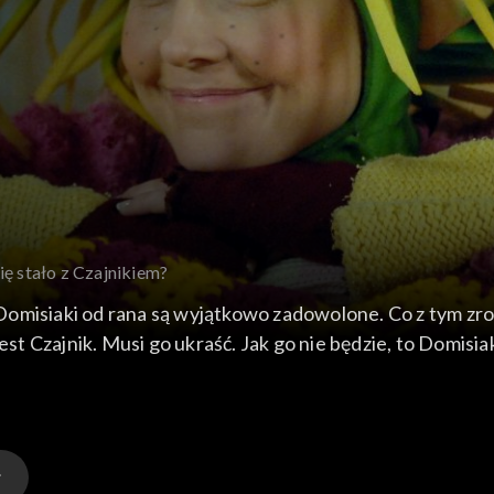
ię stało z Czajnikiem?
misiaki od rana są wyjątkowo zadowolone. Co z tym zrobić
Czajnik. Musi go ukraść. Jak go nie będzie, to Domisiaki
dzi Poduszka) duchy? Eryk detektyw wraz z pomocnikami pr