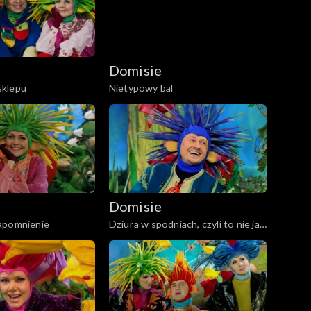
Domisie
sklepu
Nietypowy bal
Domisie
apomnienie
Dziura w spodniach, czyli to nie ja,
to samo się zrobiło