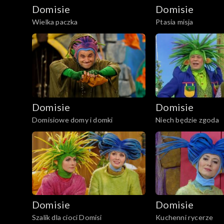
Domisie
Domisie
Wielka paczka
Ptasia misja
Domisie
Domisie
Domisiowe domy i domki
Niech będzie zgoda
Domisie
Domisie
Szalik dla cioci Domisi
Kuchenni rycerze