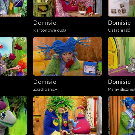
Domisie
Domisie
Kartonowe cuda
Ostatni liść
Domisie
Domisie
Zazdrośnicy
Mamy śliczneg