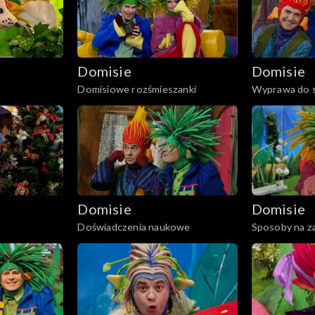
Domisie
Domisie
Domisiowe rozśmieszanki
Wyprawa do 
Domisie
Domisie
Doświadczenia naukowe
Sposoby na z