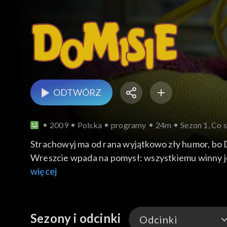
ODTWÓRZ
2009
Polska
programy
24m
Sezon 1, Co s
Strachowyj ma od rana wyjątkowo zły humor, bo Do
Wreszcie wpada na pomysł: wszystkiemu winny jest 
znika. Czy zabrał go Strachowyj, czy (jak twier
więcej
Sezony i odcinki
Odcinki