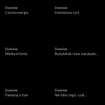
Domisie
Domisie
Czysta energia
Domisiowy cyrk
Domisie
Domisie
Wielka kłótnia
Budzimiłek i inne wynalazki
Bazylego
Domisie
Domisie
Pamiętaj o tym
Nie lubię tego, czyli
grymaszenie przy stole