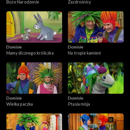
Boże Narodzenie
Zazdrośnicy
Domisie
Domisie
Mamy ślicznego króliczka
Na tropie kamieni
Domisie
Domisie
Wielka paczka
Ptasia misja