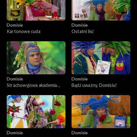
Domisie
Domisie
Kartonowe cuda
Ostatni liść
Domisie
Domisie
Strachowyjowa akademia
Bądź uważny, Domisiu!
rysunku
Domisie
Domisie