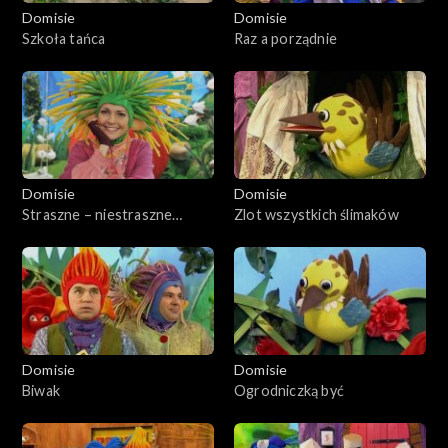
Domisie
Domisie
Szkoła tańca
Raz a porządnie
Domisie
Domisie
Straszne – niestraszne
Zlot wszystkich ślimaków
zwierzęta
Domisie
Domisie
Biwak
Ogrodniczką być