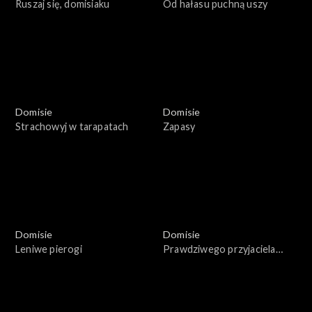
Ruszaj się, domisiaku
Od hałasu puchną uszy
Domisie
Domisie
Strachowyj w tarapatach
Zapasy
Domisie
Domisie
Leniwe pierogi
Prawdziwego przyjaciela
poznajemy w biedzie