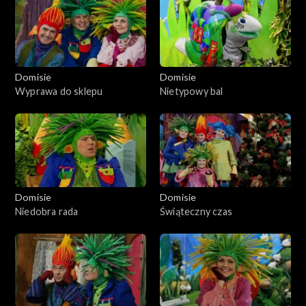
Domisie
Domisie
Wyprawa do sklepu
Nietypowy bal
Domisie
Domisie
Niedobra rada
Świąteczny czas