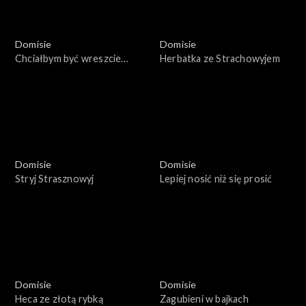
Domisie
Domisie
Chciałbym być wreszcie
Herbatka ze Strachowyjem
dorosły
Domisie
Domisie
Stryj Strasznowyj
Lepiej nosić niż się prosić
Domisie
Domisie
Heca ze złotą rybką
Zagubieni w bajkach