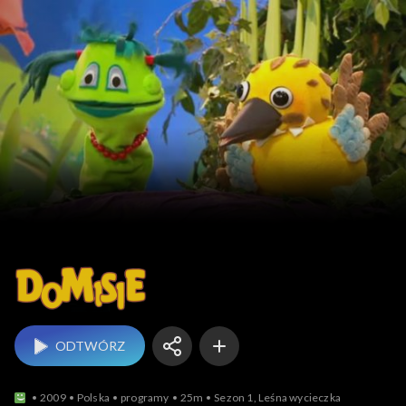
Domisie
ODTWÓRZ
2009
Polska
programy
25m
Sezon 1, Leśna wycieczka