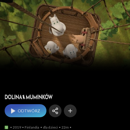
Dolina Muminków
ODTWÓRZ
2019
Finlandia
dla dzieci
22m