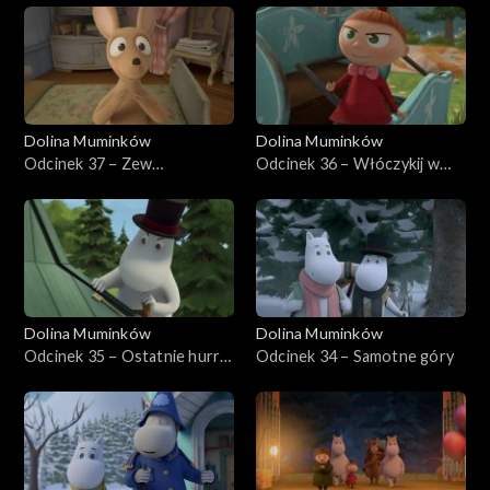
Dolina Muminków
Dolina Muminków
Odcinek 37 – Zew
Odcinek 36 – Włóczykij w
Hattifattów
lunaparku
Dolina Muminków
Dolina Muminków
Odcinek 35 – Ostatnie hurra
Odcinek 34 – Samotne góry
Pani Fillifionki