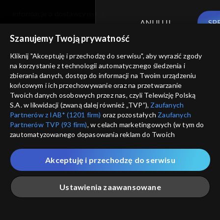
informacje o dostawcy usług
ANULUJ
SP
Szanujemy Twoją prywatność
Kliknij "Akceptuję i przechodzę do serwisu", aby wyrazić zgody
na korzystanie z technologii automatycznego śledzenia i
zbierania danych, dostęp do informacji na Twoim urządzeniu
końcowym i ich przechowywanie oraz na przetwarzanie
Twoich danych osobowych przez nas, czyli Telewizję Polską
S.A. w likwidacji (zwaną dalej również „TVP”),
Zaufanych
Partnerów z IAB* (1201 firm)
oraz pozostałych
Zaufanych
Partnerów TVP (93 firm)
, w celach marketingowych (w tym do
zautomatyzowanego dopasowania reklam do Twoich
zainteresowań i mierzenia ich skuteczności) i pozostałych,
które wskazujemy poniżej, a także zgody na udostępnianie
Akceptuję i przechodzę do serwisu
przez nas identyfikatora PPID do Google.
Twoje dane osobowe zbierane podczas odwiedzania przez
Ustawienia zaawansowane
Ciebie naszych
poszczególnych serwisów
zwanych dalej
„Portalem”, w tym informacje zapisywane za pomocą
technologii takich jak: pliki cookie, sygnalizatory WWW lub
innych podobnych technologii umożliwiających świadczenie
Główna
Szukaj
Moja lista
Na żywo
Więcej