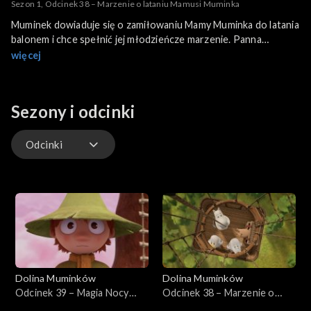
Sezon 1, Odcinek 38 – Marzenie o lataniu Mamusi Muminka
Muminek dowiaduje się o zamiłowaniu Mamy Muminka do latania
balonem i chce spełnić jej młodzieńcze marzenie. Panna
Migotka i Ryjek wyruszają na wyprawę, ale ich plan natrafia na
więcej
kilka przeszkód.
Sezony i odcinki
Odcinki
Odcinki
Dolina Muminków
Dolina Muminków
Odcinek 39 – Magia Nocy
Odcinek 38 – Marzenie o
Świętojańskiej
lataniu Mamusi Muminka