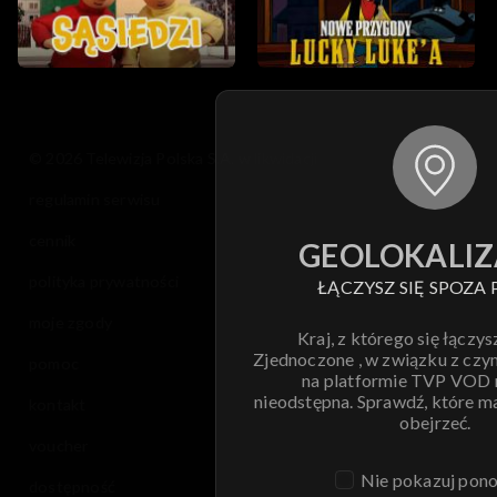
© 2026 Telewizja Polska S.A. w likwidacji
regulamin serwisu
cennik
GEOLOKALIZ
polityka prywatności
ŁĄCZYSZ SIĘ SPOZA 
moje zgody
Kraj, z którego się łączys
Zjednoczone , w związku z czy
pomoc
na platformie TVP VOD
nieodstępna. Sprawdź, które m
kontakt
obejrzeć.
voucher
Nie pokazuj pon
dostępność