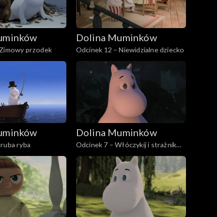
uminków
Dolina Muminków
 Zimowy przodek
Odcinek 12 – Niewidzialne dziecko
uminków
Dolina Muminków
Gruba ryba
Odcinek 7 – Włóczykij i strażnik
parku