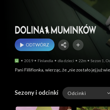
ODTWÓRZ
2019
Finlandia
dla dzieci
22m
Sezon 1, Od
Pani Fillifionka, wierząc, że „nie zostało jej już
Sezony i odcinki
Odcinki
Odcinki