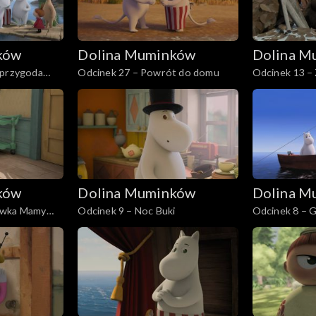
ków
Dolina Muminków
Dolina M
 przygoda
Odcinek 27 – Powrót do domu
Odcinek 13 –
ków
Dolina Muminków
Dolina M
ówka Mamy
Odcinek 9 – Noc Buki
Odcinek 8 – 