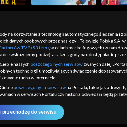
gody na korzystanie z technologii automatycznego śledzenia i z
h danych osobowych przez nas, czyli Telewizję Polską S.A. w l
moje zgody
pomoc
kontakt
voucher
dostępno
Partnerów TVP (93 firm)
, w celach marketingowych (w tym do
CJA
 które wskazujemy poniżej, a także zgody na udostępnianie prze
LSKI
Ciebie naszych
poszczególnych serwisów
zwanych dalej „Portal
dobnych technologii umożliwiających świadczenie dopasowanych i
y Zjednoczone ,
 platformie TVP
izowanie ruchu w Internecie.
awdź, które
 Ciebie
poszczególnych serwisów
na Portalu, takie jak adresy I
zeć.
iwaniach w serwisach Portalu czy historia odwiedzin będą prze
ępujących celów i funkcji: przechowywania informacji na urządz
nie
sonalizowanych reklam, tworzenia profilu spersonalizowanych t
i przechodzę do serwisu
 badań rynkowych w celu generowania opinii odbiorców, opraco
AWDŹ
 technicznego dostarczania reklam lub treści, dopasowywania i