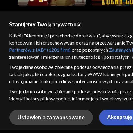
Szanujemy Twoją prywatność
© 2026 Telewizja Polska S.A. w likwidacji
Kliknij "Akceptuję i przechodzę do serwisu", aby wyrazić z
końcowym i ich przechowywanie oraz na przetwarzanie Twoic
regulamin serwisu
cennik
polityka prywatności
Partnerów z IAB* (1201 firm)
oraz pozostałych
Zaufanych 
GEOLOKALIZA
zainteresowań i mierzenia ich skuteczności) i pozostałych,
ŁĄCZYSZ SIĘ SPOZA PO
Twoje dane osobowe zbierane podczas odwiedzania przez 
takich jak: pliki cookie, sygnalizatory WWW lub innych po
Kraj, z którego się łączysz, to Stan
w związku z czym część tytułów na
udostępnianie funkcji mediów społecznościowych oraz anal
VOD może być nieodstępna. Spr
Twoje dane osobowe zbierane podczas odwiedzania przez
materiały możesz obejr
identyfikatory plików cookie, informacje o Twoich wyszuk
pozostałych
Zaufanych Partnerów TVP
dla realizacji nast
Nie pokazuj ponow
wyboru spersonalizowanych reklam, tworzenia profilu sper
Akceptuję 
Ustawienia zaawansowane
wydajności reklam, pomiaru wydajności treści, stosowania
ANULUJ
SPR
bezpieczeństwa, zapobiegania oszustwom i usuwania błędów,