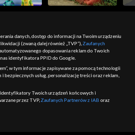
bierania danych, dostęp do informacji na Twoim urządzeniu
ikwidacji (zwaną dalej również „TVP”),
Zaufanych
ść
informacje o dostawcy usług
 zautomatyzowanego dopasowania reklam do Twoich
z nas identyfikatora PPID do Google.
em”, w tym informacje zapisywane za pomocą technologii
 bezpiecznych usług, personalizację treści oraz reklam,
P, identyfikatory Twoich urządzeń końcowych i
twarzane przez TVP,
Zaufanych Partnerów z IAB
oraz
eniu lub dostęp do nich, wyboru podstawowych reklam,
reści, wyboru spersonalizowanych treści, pomiaru
wywania i ulepszania produktów, zapewnienia
 połączenia źródeł danych offline, łączenia różnych