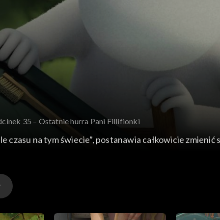
cinek 35 – Ostatnie hurra Pani Fillifionki
 wiele czasu na tym świecie”, postanawia całkowicie zmieni