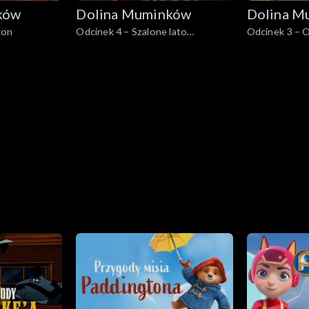
ków
Dolina Muminków
Dolina M
gon
Odcinek 4 – Szalone lato
Odcinek 3 – O
Muminków
świecie