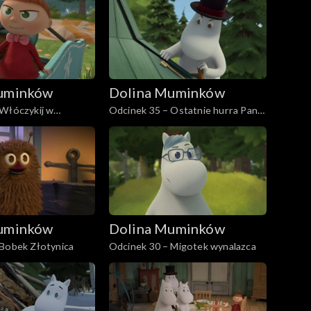
uminków
Dolina Muminków
 Włóczykij w
Odcinek 35 – Ostatnie hurra Pani
Fillifionki
uminków
Dolina Muminków
 Bobek Złotynica
Odcinek 30 – Migotek wynalazca