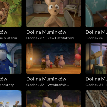
ków
Dolina Muminków
Dolina M
e o lataniu
Odcinek 37 – Zew Hattifattów
Odcinek 36 –
lunaparku
ków
Dolina Muminków
Dolina M
 sekrety
Odcinek 32 – Wyobraźnia
Odcinek 31 –
Maciupka