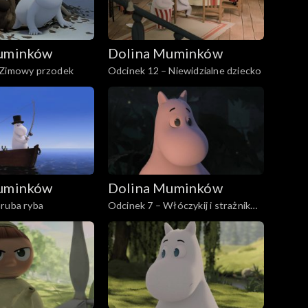
uminków
Dolina Muminków
 Zimowy przodek
Odcinek 12 – Niewidzialne dziecko
uminków
Dolina Muminków
Gruba ryba
Odcinek 7 – Włóczykij i strażnik
parku