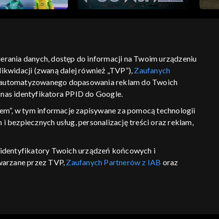
bierania danych, dostęp do informacji na Twoim urządzeniu
ikwidacji (zwaną dalej również „TVP”),
Zaufanych
ść
informacje o dostawcy usług
 zautomatyzowanego dopasowania reklam do Twoich
z nas identyfikatora PPID do Google.
em”, w tym informacje zapisywane za pomocą technologii
 bezpiecznych usług, personalizację treści oraz reklam,
P, identyfikatory Twoich urządzeń końcowych i
twarzane przez TVP,
Zaufanych Partnerów z IAB
oraz
eniu lub dostęp do nich, wyboru podstawowych reklam,
reści, wyboru spersonalizowanych treści, pomiaru
wywania i ulepszania produktów, zapewnienia
 połączenia źródeł danych offline, łączenia różnych