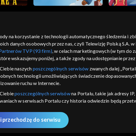
gody na korzystanie z technologii automatycznego śledzenia i z
h danych osobowych przez nas, czyli Telewizję Polską S.A. w l
moje zgody
pomoc
kontakt
voucher
dostępno
Partnerów TVP (93 firm)
, w celach marketingowych (w tym do
CJA
 które wskazujemy poniżej, a także zgody na udostępnianie prze
LSKI
Ciebie naszych
poszczególnych serwisów
zwanych dalej „Portal
dobnych technologii umożliwiających świadczenie dopasowanych i
y Zjednoczone ,
 platformie TVP
izowanie ruchu w Internecie.
awdź, które
 Ciebie
poszczególnych serwisów
na Portalu, takie jak adresy I
zeć.
iwaniach w serwisach Portalu czy historia odwiedzin będą prze
ępujących celów i funkcji: przechowywania informacji na urządz
nie
sonalizowanych reklam, tworzenia profilu spersonalizowanych t
i przechodzę do serwisu
 badań rynkowych w celu generowania opinii odbiorców, opraco
AWDŹ
 technicznego dostarczania reklam lub treści, dopasowywania i