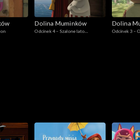
ków
Dolina Muminków
Dolina M
gon
Odcinek 4 – Szalone lato
Odcinek 3 – O
Muminków
świecie