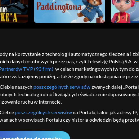
gody na korzystanie z technologii automatycznego śledzenia i z
h danych osobowych przez nas, czyli Telewizję Polską S.A. w l
moje zgody
pomoc
kontakt
voucher
dostępno
Partnerów TVP (93 firm)
, w celach marketingowych (w tym do
CJA
 które wskazujemy poniżej, a także zgody na udostępnianie prze
LSKI
Ciebie naszych
poszczególnych serwisów
zwanych dalej „Portal
dobnych technologii umożliwiających świadczenie dopasowanych i
y Zjednoczone ,
 platformie TVP
izowanie ruchu w Internecie.
awdź, które
 Ciebie
poszczególnych serwisów
na Portalu, takie jak adresy I
zeć.
iwaniach w serwisach Portalu czy historia odwiedzin będą prze
ępujących celów i funkcji: przechowywania informacji na urządz
nie
sonalizowanych reklam, tworzenia profilu spersonalizowanych t
i przechodzę do serwisu