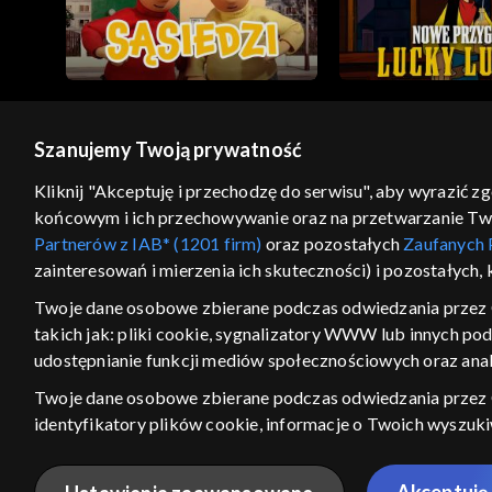
Szanujemy Twoją prywatność
© 2026 Telewizja Polska S.A. w likwidacji
Kliknij "Akceptuję i przechodzę do serwisu", aby wyrazić z
końcowym i ich przechowywanie oraz na przetwarzanie Twoic
regulamin serwisu
cennik
polityka prywatności
Partnerów z IAB* (1201 firm)
oraz pozostałych
Zaufanych 
GEOLOKALIZA
zainteresowań i mierzenia ich skuteczności) i pozostałych,
ŁĄCZYSZ SIĘ SPOZA PO
Twoje dane osobowe zbierane podczas odwiedzania przez 
takich jak: pliki cookie, sygnalizatory WWW lub innych po
Kraj, z którego się łączysz, to Stan
w związku z czym część tytułów na
udostępnianie funkcji mediów społecznościowych oraz anal
VOD może być nieodstępna. Spr
Twoje dane osobowe zbierane podczas odwiedzania przez
materiały możesz obejr
identyfikatory plików cookie, informacje o Twoich wyszuk
pozostałych
Zaufanych Partnerów TVP
dla realizacji nast
Nie pokazuj ponow
wyboru spersonalizowanych reklam, tworzenia profilu sper
Akceptuję 