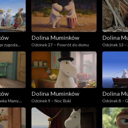
ków
Dolina Muminków
Dolina M
 przygoda
Odcinek 27 – Powrót do domu
Odcinek 13 –
ków
Dolina Muminków
Dolina M
ówka Mamy
Odcinek 9 – Noc Buki
Odcinek 8 – 