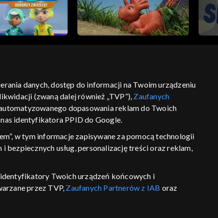
bierania danych, dostęp do informacji na Twoim urządzeniu
ikwidacji (zwaną dalej również „TVP”),
Zaufanych
ść
informacje o dostawcy usług
 zautomatyzowanego dopasowania reklam do Twoich
z nas identyfikatora PPID do Google.
em”, w tym informacje zapisywane za pomocą technologii
 bezpiecznych usług, personalizację treści oraz reklam,
P, identyfikatory Twoich urządzeń końcowych i
twarzane przez TVP,
Zaufanych Partnerów z IAB
oraz
eniu lub dostęp do nich, wyboru podstawowych reklam,
reści, wyboru spersonalizowanych treści, pomiaru