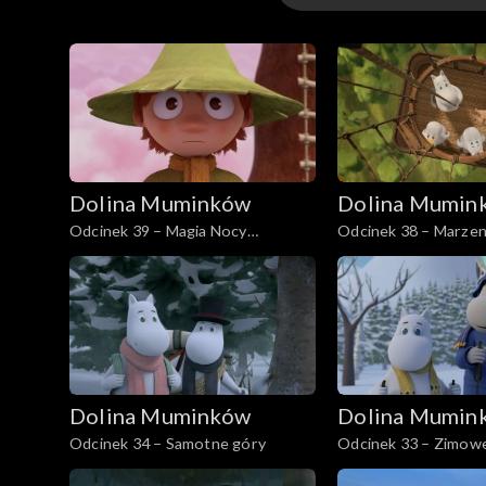
Odcinki
Dolina Muminków
Dolina Mumin
Odcinek 39 – Magia Nocy
Odcinek 38 – Marzeni
Świętojańskiej
Mamusi Muminka
Dolina Muminków
Dolina Mumin
Odcinek 34 – Samotne góry
Odcinek 33 – Zimowe