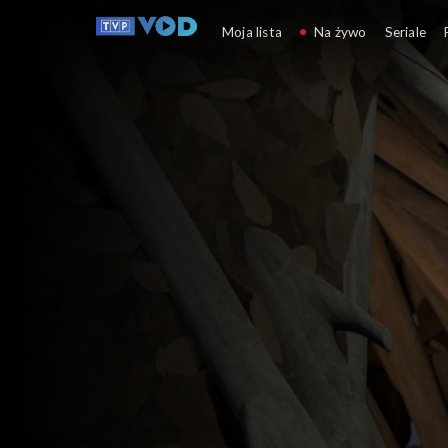
Dolina Muminków
Moja lista
Na żywo
Seriale