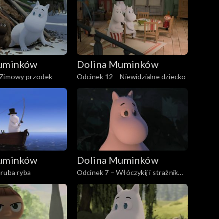
uminków
Dolina Muminków
 Zimowy przodek
Odcinek 12 – Niewidzialne dziecko
uminków
Dolina Muminków
Gruba ryba
Odcinek 7 – Włóczykij i strażnik
parku