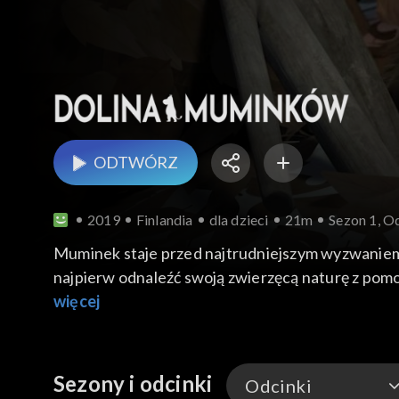
ODTWÓRZ
2019
Finlandia
dla dzieci
21m
Sezon 1, O
Muminek staje przed najtrudniejszym wyzwaniem,
najpierw odnaleźć swoją zwierzęcą naturę z pom
więcej
Sezony i odcinki
Odcinki