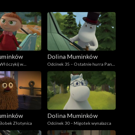
uminków
Dolina Muminków
 Włóczykij w
Odcinek 35 – Ostatnie hurra Pani
Fillifionki
uminków
Dolina Muminków
 Bobek Złotynica
Odcinek 30 – Migotek wynalazca