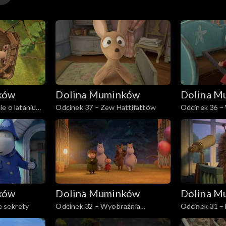
ków
Dolina Muminków
Dolina M
e o lataniu
Odcinek 37 – Zew Hattifattów
Odcinek 36 –
lunaparku
ków
Dolina Muminków
Dolina M
 sekrety
Odcinek 32 – Wyobraźnia
Odcinek 31 –
Maciupka