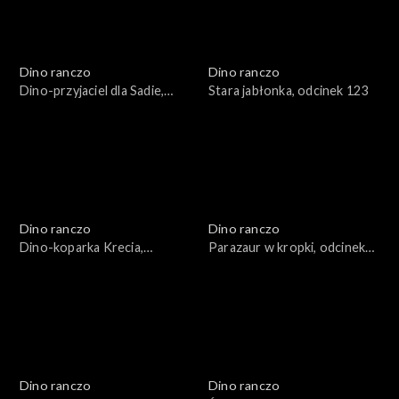
Dino ranczo
Dino ranczo
Dino-przyjaciel dla Sadie,
Stara jabłonka, odcinek 123
odcinek 124
Dino ranczo
Dino ranczo
Dino-koparka Krecia,
Parazaur w kropki, odcinek
odcinek 122
121
Dino ranczo
Dino ranczo