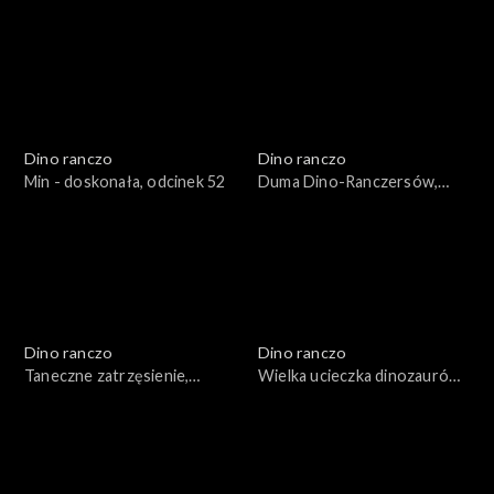
odcinek 54
odcinek 53
Dino ranczo
Dino ranczo
Min - doskonała, odcinek 52
Duma Dino-Ranczersów,
odcinek 51
Dino ranczo
Dino ranczo
Taneczne zatrzęsienie,
Wielka ucieczka dinozaurów,
odcinek 50
odcinek 49