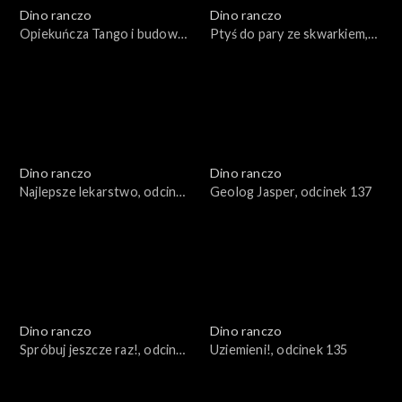
Dino ranczo
Dino ranczo
Opiekuńcza Tango i budowa
Ptyś do pary ze skwarkiem,
stodoły, odcinek 140
odcinek 139
Dino ranczo
Dino ranczo
Najlepsze lekarstwo, odcinek
Geolog Jasper, odcinek 137
138
Dino ranczo
Dino ranczo
Spróbuj jeszcze raz!, odcinek
Uziemieni!, odcinek 135
136