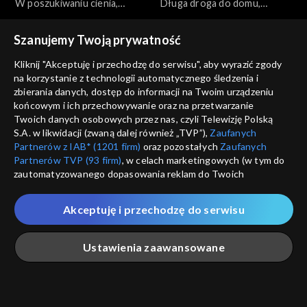
W poszukiwaniu cienia,
Długa droga do domu,
odcinek 8
odcinek 7
Szanujemy Twoją prywatność
Kliknij "Akceptuję i przechodzę do serwisu", aby wyrazić zgody
na korzystanie z technologii automatycznego śledzenia i
zbierania danych, dostęp do informacji na Twoim urządzeniu
końcowym i ich przechowywanie oraz na przetwarzanie
Dino ranczo
Dino ranczo
Twoich danych osobowych przez nas, czyli Telewizję Polską
Nocne kukuryku, odcinek 6
Idealny prezent dla Jane,
S.A. w likwidacji (zwaną dalej również „TVP”),
Zaufanych
odcinek 5
Partnerów z IAB* (1201 firm)
oraz pozostałych
Zaufanych
Partnerów TVP (93 firm)
, w celach marketingowych (w tym do
zautomatyzowanego dopasowania reklam do Twoich
zainteresowań i mierzenia ich skuteczności) i pozostałych,
które wskazujemy poniżej, a także zgody na udostępnianie
Akceptuję i przechodzę do serwisu
przez nas identyfikatora PPID do Google.
Dino ranczo
Dino ranczo
Twoje dane osobowe zbierane podczas odwiedzania przez
Strachozaur, odcinek 4
Jak zatrzymać spinozaura,
Ustawienia zaawansowane
Ciebie naszych
poszczególnych serwisów
zwanych dalej
odcinek 3
„Portalem”, w tym informacje zapisywane za pomocą
technologii takich jak: pliki cookie, sygnalizatory WWW lub
innych podobnych technologii umożliwiających świadczenie
Główna
Szukaj
Moja lista
Na żywo
Więcej
dopasowanych i bezpiecznych usług, personalizację treści