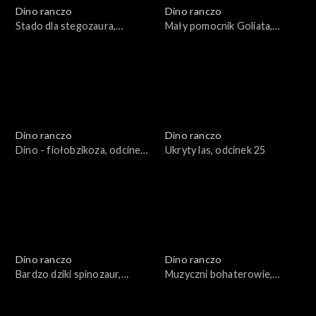
Dino ranczo
Dino ranczo
Stado dla stegozaura,
Mały pomocnik Goliata,
odcinek 28
odcinek 27
Dino ranczo
Dino ranczo
Dino - fiołobzikoza, odcinek
Ukryty las, odcinek 25
26
Dino ranczo
Dino ranczo
Bardzo dziki spinozaur,
Muzyczni bohaterowie,
odcinek 24
odcinek 23