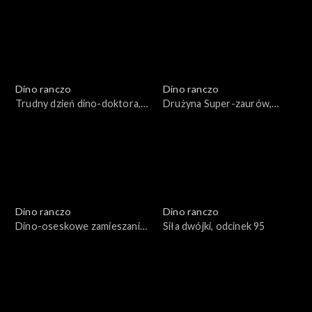
Dino ranczo
Dino ranczo
Trudny dzień dino-doktora,
Drużyna Super-zaurów,
odcinek 98
odcinek 97
Dino ranczo
Dino ranczo
Dino-oseskowe zamieszanie,
Siła dwójki, odcinek 95
odcinek 96