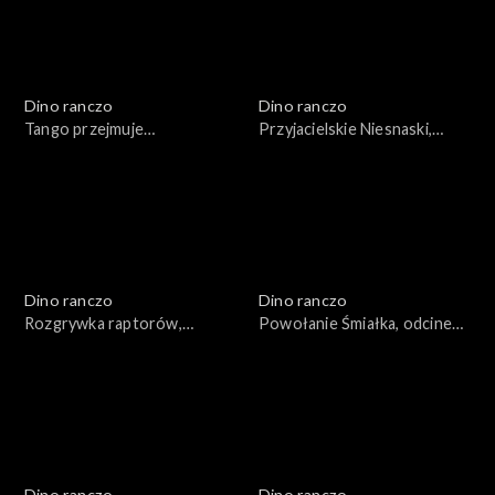
Dino ranczo
Dino ranczo
Tango przejmuje
Przyjacielskie Niesnaski,
dowodzenie, odcinek 78
odcinek 77
Dino ranczo
Dino ranczo
Rozgrywka raptorów,
Powołanie Śmiałka, odcinek
odcinek 76
75
Dino ranczo
Dino ranczo