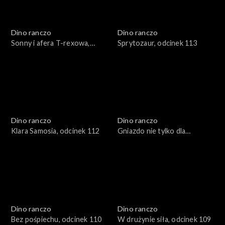
Dino ranczo
Dino ranczo
Sonny i afera T-rexowa,
Sprytozaur, odcinek 113
odcinek 114
Dino ranczo
Dino ranczo
Klara Samosia, odcinek 112
Gniazdo nie tylko dla
grzecznych, odcinek 111
Dino ranczo
Dino ranczo
Bez pośpiechu, odcinek 110
W drużynie siła, odcinek 109