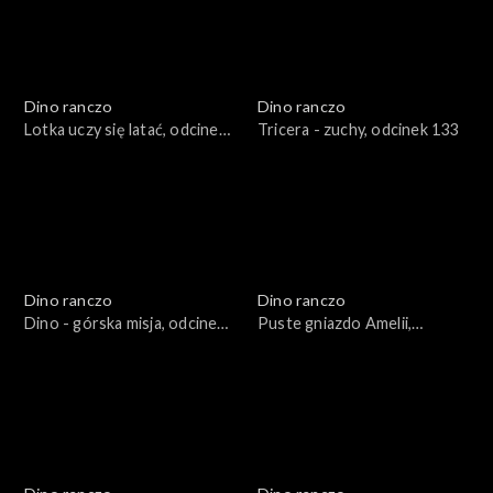
Dino ranczo
Dino ranczo
Lotka uczy się latać, odcinek
Tricera - zuchy, odcinek 133
134
Dino ranczo
Dino ranczo
Dino - górska misja, odcinek
Puste gniazdo Amelii,
132
odcinek 131