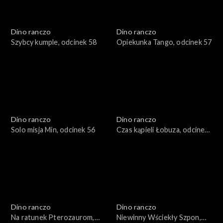
Dino ranczo
Dino ranczo
Szybcy kumple, odcinek 58
Opiekunka Tango, odcinek 57
Dino ranczo
Dino ranczo
Solo misja Min, odcinek 56
Czas kąpieli Łobuza, odcinek
55
Dino ranczo
Dino ranczo
Na ratunek Pterozaurom,
Niewinny Wściekły Szpon,