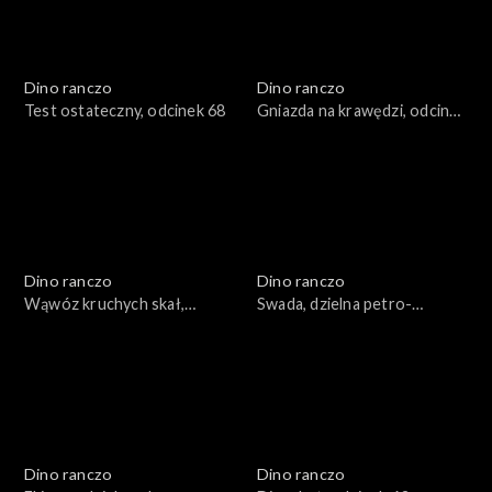
Dino ranczo
Dino ranczo
Test ostateczny, odcinek 68
Gniazda na krawędzi, odcinek
67
Dino ranczo
Dino ranczo
Wąwóz kruchych skał,
Swada, dzielna petro-
odcinek 66
lotniczka, odcinek 65
Dino ranczo
Dino ranczo