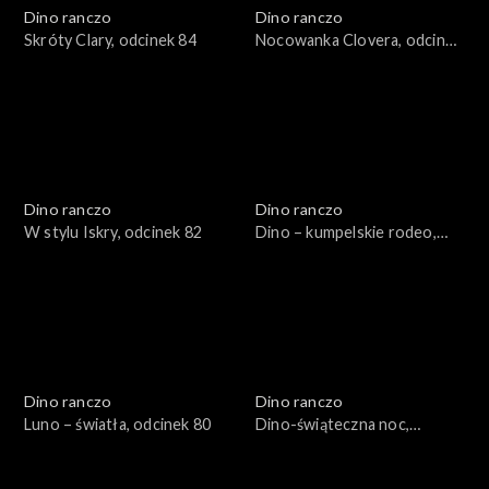
Dino ranczo
Dino ranczo
Skróty Clary, odcinek 84
Nocowanka Clovera, odcinek
83
Dino ranczo
Dino ranczo
W stylu Iskry, odcinek 82
Dino – kumpelskie rodeo,
odcinek 81
Dino ranczo
Dino ranczo
Luno – światła, odcinek 80
Dino-świąteczna noc,
odcinek 79