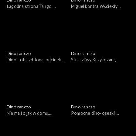
Łagodna strona Tango,
Miguel kontra Wściekły
odcinek 74
Szpon, odcinek 73
Dino ranczo
Dino ranczo
Dino - objazd Jona, odcinek
Straszliwy Krzykozaur,
72
odcinek 71
Dino ranczo
Dino ranczo
Nie ma to jak w domu,
Pomocne dino-oseski,
odcinek 70
odcinek 69