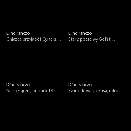
Dino ranczo
Dino ranczo
Gniazda przyjaciół Quacka,
Stary, poczciwy Goliat,
odcinek 144
odcinek 143
Dino ranczo
Dino ranczo
Nierozłączni, odcinek 142
Szarlotkowa pokusa, odcinek
141