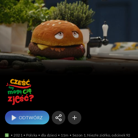
Cześć, czy mogę Cię zj
ODTWÓRZ
2021
Polska
dla dzieci
11m
Sezon 1, Niezłe ziółko, odcinek 92