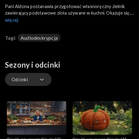
Pani Aldona postanawia przygotować własnoręczny zielnik
zawierający podstawowe zioła używane w kuchni. Okazuje się,
że jest ich całkiem sporo. Oprócz właściwości smakowych i
więcej
kulinarnych, niektóre stosowane są również w medycynie.
Zainspirowany tą wiedzą pan Ambroży rozpoczyna uprawę...
Tagi:
Audiodeskrypcja
mięty.
Sezony i odcinki
Odcinki
Odcinki