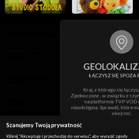
© 2026 Telewizja Polska S.A. w likwidacji
regulamin serwisu
cennik
GEOLOKALIZ
polityka prywatności
ŁĄCZYSZ SIĘ SPOZA 
moje zgody
Kraj, z którego się łączys
Zjednoczone , w związku z czy
pomoc
na platformie TVP VOD
nieodstępna. Sprawdź, które m
kontakt
obejrzeć.
voucher
Szanujemy Twoją prywatność
Nie pokazuj pon
dostępność
Kliknij "Akceptuję i przechodzę do serwisu", aby wyrazić zgody