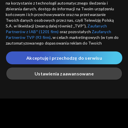
na korzystanie z technologii automatycznego śledzenia i
informacje o dostawcy usług
ANULUJ
SP
zbierania danych, dostęp do informacji na Twoim urządzeniu
końcowym i ich przechowywanie oraz na przetwarzanie
Twoich danych osobowych przez nas, czyli Telewizję Polską
S.A. w likwidacji (zwaną dalej również „TVP”),
Zaufanych
Partnerów z IAB* (1201 firm)
oraz pozostałych
Zaufanych
Partnerów TVP (93 firm)
, w celach marketingowych (w tym do
zautomatyzowanego dopasowania reklam do Twoich
zainteresowań i mierzenia ich skuteczności) i pozostałych,
które wskazujemy poniżej, a także zgody na udostępnianie
Akceptuję i przechodzę do serwisu
przez nas identyfikatora PPID do Google.
Twoje dane osobowe zbierane podczas odwiedzania przez
Ustawienia zaawansowane
Ciebie naszych
poszczególnych serwisów
zwanych dalej
„Portalem”, w tym informacje zapisywane za pomocą
technologii takich jak: pliki cookie, sygnalizatory WWW lub
innych podobnych technologii umożliwiających świadczenie
Główna
Szukaj
Moja lista
Na żywo
Więcej
dopasowanych i bezpiecznych usług, personalizację treści
oraz reklam, udostępnianie funkcji mediów społecznościowych
oraz analizowanie ruchu w Internecie.
Twoje dane osobowe zbierane podczas odwiedzania przez
Ciebie
poszczególnych serwisów
na Portalu, takie jak adresy