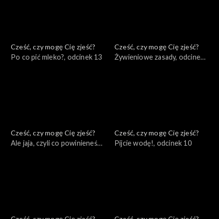
Cześć, czy mogę Cię zjeść?
Cześć, czy mogę Cię zjeść?
Po co pić mleko?, odcinek 13
Żywieniowe zasady, odcinek
12
Cześć, czy mogę Cię zjeść?
Cześć, czy mogę Cię zjeść?
Ale jaja, czyli co powinieneś
Pijcie wodę!, odcinek 10
wiedzieć o jajku, odcinek 11
Cześć, czy mogę Cię zjeść?
Cześć, czy mogę Cię zjeść?