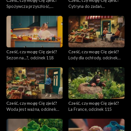
Cześć, czy mogę Cię zjeść?
Cześć, czy mogę Cię zjeść?
Spożywcza przyszłość,
Cytryna do zadań
odcinek 120
specjalnych, odcinek 119
Cześć, czy mogę Cię zjeść?
Cześć, czy mogę Cię zjeść?
Sezon na...?, odcinek 118
Lody dla ochłody, odcinek
117
Cześć, czy mogę Cię zjeść?
Cześć, czy mogę Cię zjeść?
Woda jest ważna, odcinek
La France, odcinek 115
116