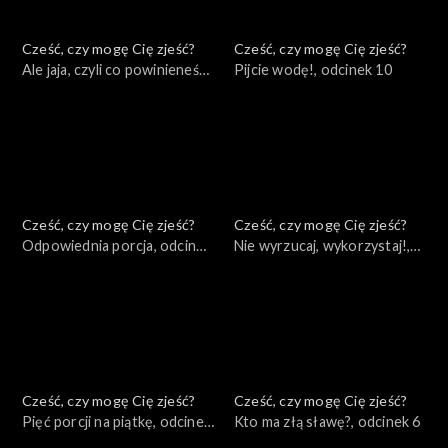
Cześć, czy mogę Cię zjeść?
Cześć, czy mogę Cię zjeść?
Ale jaja, czyli co powinieneś
Pijcie wodę!, odcinek 10
wiedzieć o jajku, odcinek 11
Cześć, czy mogę Cię zjeść?
Cześć, czy mogę Cię zjeść?
Odpowiednia porcja, odcinek
Nie wyrzucaj, wykorzystaj!,
9
odcinek 8
Cześć, czy mogę Cię zjeść?
Cześć, czy mogę Cię zjeść?
Pięć porcji na piątkę, odcinek
Kto ma złą sławę?, odcinek 6
7