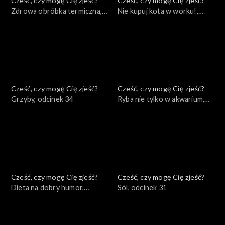
Cześć, czy mogę Cię zjeść?
Cześć, czy mogę Cię zjeść?
Zdrowa obróbka termiczna,
Nie kupuj kota w worku!,
odcinek 36
odcinek 35
Cześć, czy mogę Cię zjeść?
Cześć, czy mogę Cię zjeść?
Grzyby, odcinek 34
Ryba nie tylko w akwarium,
odcinek 33
Cześć, czy mogę Cię zjeść?
Cześć, czy mogę Cię zjeść?
Dieta na dobry humor,
Sól, odcinek 31
odcinek 32