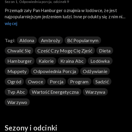
Sezon 1, Odpowiednia porcja, odcinek 9
Przemądrzały Pan Hamburger oznajmia w lodówce, że jest
najpopularniejszym jedzeniem ludzi. Inne produkty się z nim nie
zgadzają. Pani Aldona chce posadzić w swoim ogrodzie nowe
więcej
warzywo. Prosi o pomoc Ambrożego. Wyjaśnia też, jakie porcje
żywności wystarczają, by zapewnić nam energię.
Tagi:
Aldona
Ambroży
Bć Popularnym
Chwalić Się
Cześć Czy Mogę Cię Zjeść
Dieta
Hamburger
Kalorie
Kraina Abc
Lodówka
Muppety
Odpowiednia Porcja
Odżywianie
Ogród
Owoce
Porcja
Program
Sadzić
Tvp Abc
Wartość Energetyczna
Warzywa
Warzywo
Sezony i odcinki