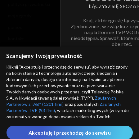
polityka prywatności
ŁĄCZYSZ SIĘ SPOZA 
moje zgody
Kraj, z którego się łączys
Zjednoczone , w związku z czy
pomoc
na platformie TVP VOD
nieodstępna. Sprawdź, które m
kontakt
obejrzeć.
voucher
Szanujemy Twoją prywatność
Nie pokazuj pon
dostępność
Kliknij "Akceptuję i przechodzę do serwisu", aby wyrazić zgody
na korzystanie z technologii automatycznego śledzenia i
informacje o dostawcy usług
ANULUJ
SP
zbierania danych, dostęp do informacji na Twoim urządzeniu
końcowym i ich przechowywanie oraz na przetwarzanie
Twoich danych osobowych przez nas, czyli Telewizję Polską
S.A. w likwidacji (zwaną dalej również „TVP”),
Zaufanych
Partnerów z IAB* (1201 firm)
oraz pozostałych
Zaufanych
Partnerów TVP (93 firm)
, w celach marketingowych (w tym do
zautomatyzowanego dopasowania reklam do Twoich
zainteresowań i mierzenia ich skuteczności) i pozostałych,
które wskazujemy poniżej, a także zgody na udostępnianie
Akceptuję i przechodzę do serwisu
przez nas identyfikatora PPID do Google.