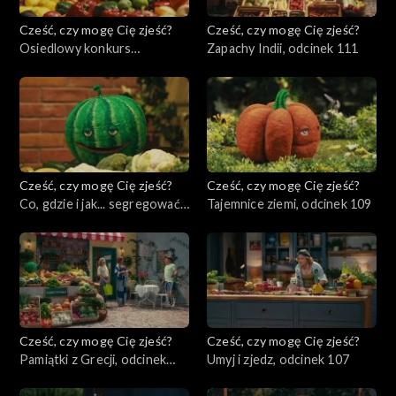
Cześć, czy mogę Cię zjeść?
Cześć, czy mogę Cię zjeść?
Osiedlowy konkurs
Zapachy Indii, odcinek 111
pierogowy, odcinek 112
Cześć, czy mogę Cię zjeść?
Cześć, czy mogę Cię zjeść?
Co, gdzie i jak... segregować?,
Tajemnice ziemi, odcinek 109
odcinek 110
Cześć, czy mogę Cię zjeść?
Cześć, czy mogę Cię zjeść?
Pamiątki z Grecji, odcinek
Umyj i zjedz, odcinek 107
108