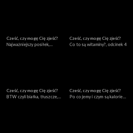
Cześć, czy mogę Cię zjeść?
Cześć, czy mogę Cię zjeść?
Najważniejszy posiłek,
Co to są witaminy?, odcinek 4
odcinek 5
Cześć, czy mogę Cię zjeść?
Cześć, czy mogę Cię zjeść?
BTW czyli białka, tłuszcze,
Po co jemy i czym są kalorie?,
węglowodany, odcinek 3
odcinek 2