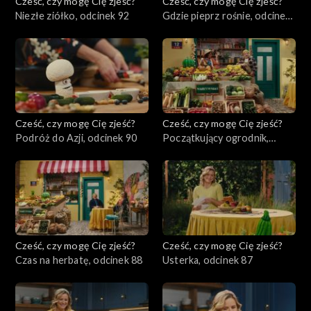
Cześć, czy mogę Cię zjeść?
Cześć, czy mogę Cię zjeść?
Niezłe ziółko, odcinek 92
Gdzie pieprz rośnie, odcinek
91
Cześć, czy mogę Cię zjeść?
Cześć, czy mogę Cię zjeść?
Podróż do Azji, odcinek 90
Początkujący ogrodnik,
odcinek 89
Cześć, czy mogę Cię zjeść?
Cześć, czy mogę Cię zjeść?
Czas na herbatę, odcinek 88
Usterka, odcinek 87