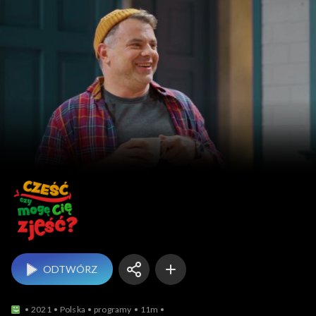
Cześć, czy mogę Cię zj
ODTWÓRZ
2021
Polska
programy
11m