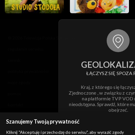
© 2026 Telewizja Polska S.A. w likwidacji
regulamin serwisu
cennik
GEOLOKALIZ
polityka prywatności
ŁĄCZYSZ SIĘ SPOZA 
moje zgody
Kraj, z którego się łączys
Zjednoczone , w związku z czy
pomoc
na platformie TVP VOD
nieodstępna. Sprawdź, które m
kontakt
obejrzeć.
voucher
Szanujemy Twoją prywatność
Nie pokazuj pon
dostępność
Kliknij "Akceptuję i przechodzę do serwisu", aby wyrazić zgody