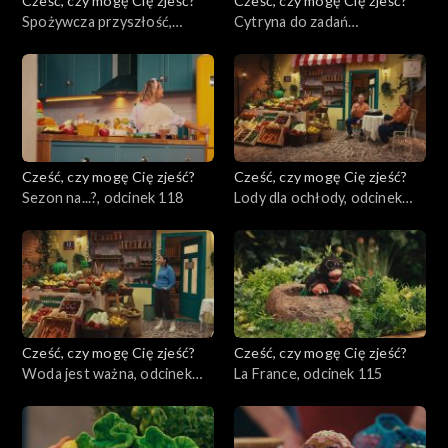
Cześć, czy mogę Cię zjeść?
Cześć, czy mogę Cię zjeść?
Spożywcza przyszłość,
Cytryna do zadań
odcinek 120
specjalnych, odcinek 119
Cześć, czy mogę Cię zjeść?
Cześć, czy mogę Cię zjeść?
Sezon na...?, odcinek 118
Lody dla ochłody, odcinek
117
Cześć, czy mogę Cię zjeść?
Cześć, czy mogę Cię zjeść?
Woda jest ważna, odcinek
La France, odcinek 115
116