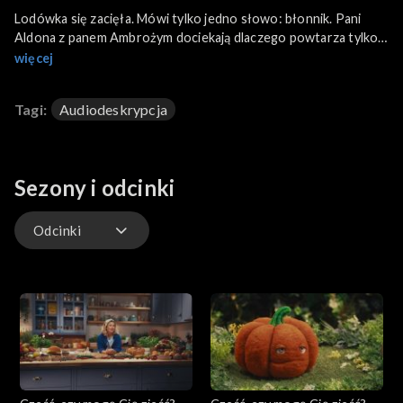
Lodówka się zacięła. Mówi tylko jedno słowo: błonnik. Pani
Aldona z panem Ambrożym dociekają dlaczego powtarza tylko
to słowo. Dynia sugeruje, że lodówka próbuje dać coś do
więcej
zrozumienia. Co kryje się za tajemniczym słowem i czy uda się
pomóc lodówce?
Tagi:
Audiodeskrypcja
Sezony i odcinki
Odcinki
Odcinki