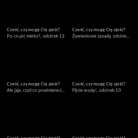
Cześć, czy mogę Cię zjeść?
Cześć, czy mogę Cię zjeść?
Po co pić mleko?, odcinek 13
Żywieniowe zasady, odcinek
12
Cześć, czy mogę Cię zjeść?
Cześć, czy mogę Cię zjeść?
Ale jaja, czyli co powinieneś
Pijcie wodę!, odcinek 10
wiedzieć o jajku, odcinek 11
Cześć, czy mogę Cię zjeść?
Cześć, czy mogę Cię zjeść?