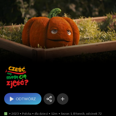
Cześć, czy mogę Cię zj
ODTWÓRZ
2023
Polska
dla dzieci
12m
Sezon 1, Błonnik, odcinek 72