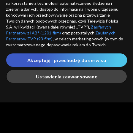
na korzystanie z technologii automatycznego śledzenia i
informacje o dostawcy usług
ANULUJ
SP
zbierania danych, dostęp do informacji na Twoim urządzeniu
końcowym i ich przechowywanie oraz na przetwarzanie
Twoich danych osobowych przez nas, czyli Telewizję Polską
S.A. w likwidacji (zwaną dalej również „TVP”),
Zaufanych
Partnerów z IAB* (1201 firm)
oraz pozostałych
Zaufanych
Partnerów TVP (93 firm)
, w celach marketingowych (w tym do
zautomatyzowanego dopasowania reklam do Twoich
zainteresowań i mierzenia ich skuteczności) i pozostałych,
które wskazujemy poniżej, a także zgody na udostępnianie
Akceptuję i przechodzę do serwisu
przez nas identyfikatora PPID do Google.
Twoje dane osobowe zbierane podczas odwiedzania przez
Ustawienia zaawansowane
Ciebie naszych
poszczególnych serwisów
zwanych dalej
„Portalem”, w tym informacje zapisywane za pomocą
technologii takich jak: pliki cookie, sygnalizatory WWW lub
innych podobnych technologii umożliwiających świadczenie
Główna
Szukaj
Moja lista
Na żywo
Więcej
dopasowanych i bezpiecznych usług, personalizację treści
oraz reklam, udostępnianie funkcji mediów społecznościowych
oraz analizowanie ruchu w Internecie.
Twoje dane osobowe zbierane podczas odwiedzania przez
Ciebie
poszczególnych serwisów
na Portalu, takie jak adresy