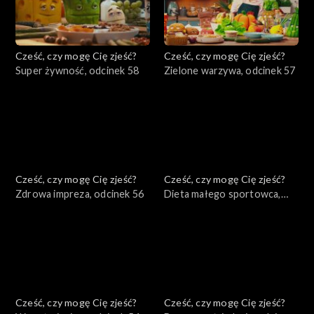
Cześć, czy mogę Cię zjeść?
Cześć, czy mogę Cię zjeść?
Super żywność, odcinek 58
Zielone warzywa, odcinek 57
Cześć, czy mogę Cię zjeść?
Cześć, czy mogę Cię zjeść?
Zdrowa impreza, odcinek 56
Dieta małego sportowca,
odcinek 55
Cześć, czy mogę Cię zjeść?
Cześć, czy mogę Cię zjeść?