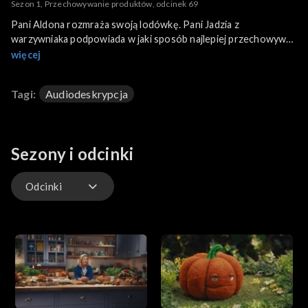
Sezon 1, Przechowywanie produktów, odcinek 69
Pani Aldona rozmraża swoją lodówkę. Pani Jadzia z
warzywniaka podpowiada w jaki sposób najlepiej przechowywać
warzywa, aby jak najdłużej były świeże. Pan Ambroży dziwi się,
więcej
że pani Aldona tyle uwagi poświęca lodówce. Dietetyczka
tłumaczy dlaczego tak ważne jest czyszczenie a potem
Tagi:
Audiodeskrypcja
właściwe ułożenie produktów w lodówce.
Sezony i odcinki
Odcinki
Odcinki