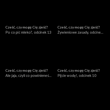
Cześć, czy mogę Cię zjeść?
Cześć, czy mogę Cię zjeść?
Po co pić mleko?, odcinek 13
Żywieniowe zasady, odcinek
12
Cześć, czy mogę Cię zjeść?
Cześć, czy mogę Cię zjeść?
Ale jaja, czyli co powinieneś
Pijcie wodę!, odcinek 10
wiedzieć o jajku, odcinek 11