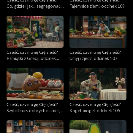
Co, gdzie i jak... segregować?,
Tajemnice ziemi, odcinek 109
odcinek 110
Cześć, czy mogę Cię zjeść?
Cześć, czy mogę Cię zjeść?
Pamiątki z Grecji, odcinek
Umyj i zjedz, odcinek 107
108
Cześć, czy mogę Cię zjeść?
Cześć, czy mogę Cię zjeść?
Szybki kurs dobrych manier,
Kogel-mogel, odcinek 105
odcinek 106