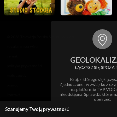
© 2026 Telewizja Polska S.A. w likwidacji
regulamin serwisu
cennik
GEOLOKALIZ
polityka prywatności
ŁĄCZYSZ SIĘ SPOZA 
moje zgody
Kraj, z którego się łączys
Zjednoczone , w związku z czy
pomoc
na platformie TVP VOD
nieodstępna. Sprawdź, które m
kontakt
obejrzeć.
voucher
Szanujemy Twoją prywatność
Nie pokazuj pon
dostępność