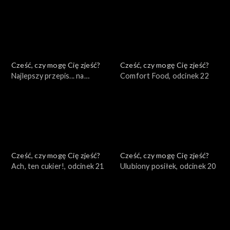
Cześć, czy mogę Cię zjeść?
Cześć, czy mogę Cię zjeść?
Najlepszy przepis... na
Comfort Food, odcinek 22
odporność, odcinek 23
Cześć, czy mogę Cię zjeść?
Cześć, czy mogę Cię zjeść?
Ach, ten cukier!, odcinek 21
Ulubiony posiłek, odcinek 20