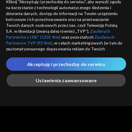
Kliknij "Akceptuję i przechodzę do serwisu", aby wyrazić zgody
na korzystanie z technologii automatycznego śledzenia i
informacje o dostawcy usług
ANULUJ
SP
zbierania danych, dostęp do informacji na Twoim urządzeniu
końcowym i ich przechowywanie oraz na przetwarzanie
Twoich danych osobowych przez nas, czyli Telewizję Polską
S.A. w likwidacji (zwaną dalej również „TVP”),
Zaufanych
Partnerów z IAB* (1201 firm)
oraz pozostałych
Zaufanych
Partnerów TVP (93 firm)
, w celach marketingowych (w tym do
zautomatyzowanego dopasowania reklam do Twoich
zainteresowań i mierzenia ich skuteczności) i pozostałych,
które wskazujemy poniżej, a także zgody na udostępnianie
Akceptuję i przechodzę do serwisu
przez nas identyfikatora PPID do Google.
Twoje dane osobowe zbierane podczas odwiedzania przez
Ustawienia zaawansowane
Ciebie naszych
poszczególnych serwisów
zwanych dalej
„Portalem”, w tym informacje zapisywane za pomocą
technologii takich jak: pliki cookie, sygnalizatory WWW lub
innych podobnych technologii umożliwiających świadczenie
Główna
Szukaj
Moja lista
Na żywo
Więcej
dopasowanych i bezpiecznych usług, personalizację treści
oraz reklam, udostępnianie funkcji mediów społecznościowych
oraz analizowanie ruchu w Internecie.
Twoje dane osobowe zbierane podczas odwiedzania przez
Ciebie
poszczególnych serwisów
na Portalu, takie jak adresy