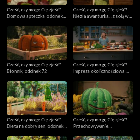
Cześć, czy mogę Cię zjeść?
Cześć, czy mogę Cię zjeść?
Domowa apteczka, odcinek
Niezła awanturka... z solą w
74
tle, odcinek 73
Cześć, czy mogę Cię zjeść?
Cześć, czy mogę Cię zjeść?
Błonnik, odcinek 72
Impreza okolicznościowa,
odcinek 71
Cześć, czy mogę Cię zjeść?
Cześć, czy mogę Cię zjeść?
Dieta na dobry sen, odcinek
Przechowywanie
70
produktów, odcinek 69