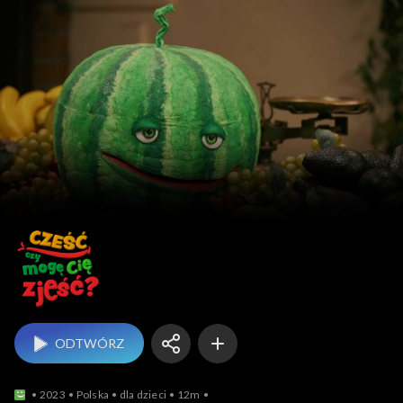
Cześć, czy mogę Cię zj
ODTWÓRZ
2023
Polska
dla dzieci
12m