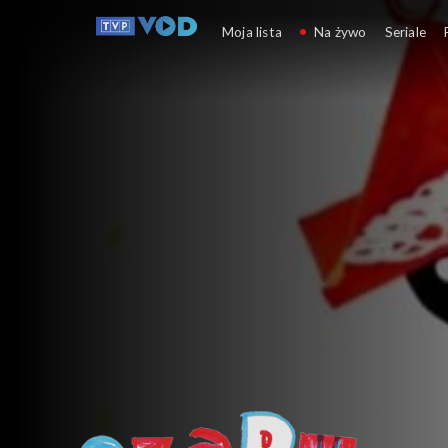
Czapu Czipu
Moja lista
Na żywo
Seriale