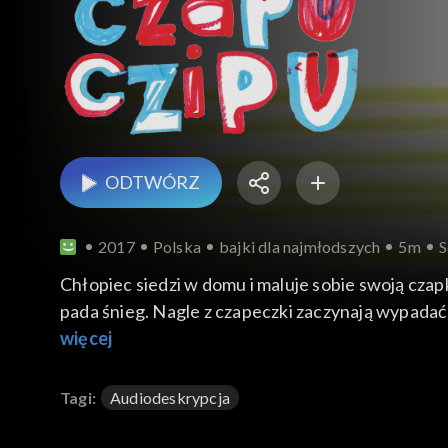
ODTWÓRZ
2017
Polska
bajki dla najmłodszych
5m
S
Chłopiec siedzi w domu i maluje sobie swoją czap
pada śnieg. Nagle z czapeczki zaczynają wypadać k
łańcuchem, a Chłopiec przynosi pod choinkę tacę 
więcej
zabierają ciastko i szklankę mleka, po czym pojawi
chłopiec zwraca mu na to uwagę, św. Mikołaj zdejm
Tagi:
Audiodeskrypcja
pojawiają się kolejne specyficzne nakrycia głowy
mnóstwo prezentów. Chłopiec zasypany prezentam