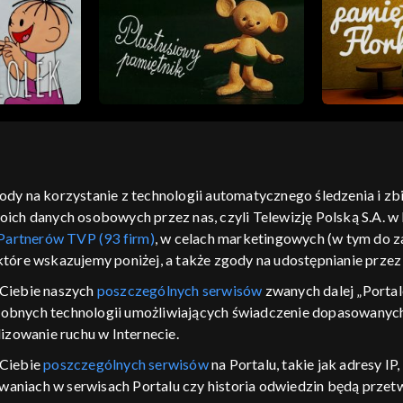
gody na korzystanie z technologii automatycznego śledzenia i z
h danych osobowych przez nas, czyli Telewizję Polską S.A. w l
moje zgody
pomoc
kontakt
voucher
dostępno
Partnerów TVP (93 firm)
, w celach marketingowych (w tym do
CJA
 które wskazujemy poniżej, a także zgody na udostępnianie prze
LSKI
Ciebie naszych
poszczególnych serwisów
zwanych dalej „Portal
dobnych technologii umożliwiających świadczenie dopasowanych i
y Zjednoczone ,
 platformie TVP
izowanie ruchu w Internecie.
awdź, które
 Ciebie
poszczególnych serwisów
na Portalu, takie jak adresy I
zeć.
iwaniach w serwisach Portalu czy historia odwiedzin będą prze