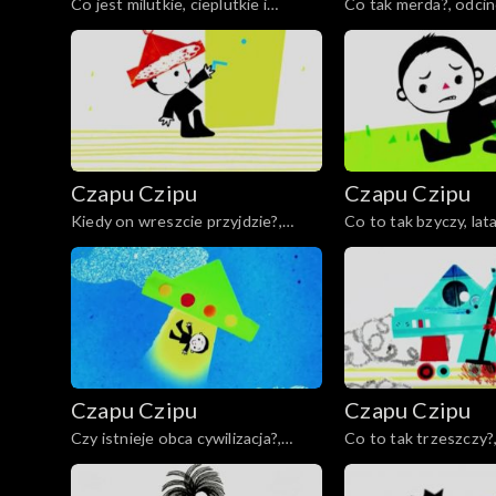
Co jest milutkie, cieplutkie i
Co tak merda?, odcin
niegrzeczne?, odcinek 6
Czapu Czipu
Czapu Czipu
Kiedy on wreszcie przyjdzie?,
Co to tak bzyczy, lata
odcinek 11
odcinek 12
Czapu Czipu
Czapu Czipu
Czy istnieje obca cywilizacja?,
Co to tak trzeszczy?
odcinek 16