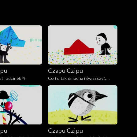
ipu
Czapu Czipu
a?, odcinek 4
Co to tak dmucha i świszczy?,
odcinek 5
ipu
Czapu Czipu