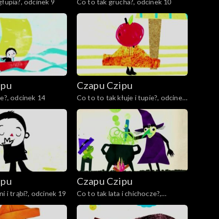
głupia?, odcinek 9
Co to tak grucha?, odcinek 10
ipu
Czapu Czipu
je?, odcinek 14
Co to to tak kłuje i tupie?, odcinek
15
ipu
Czapu Czipu
i i trąbi?, odcinek 19
Co to tak lata i chichocze?,
odcinek 20