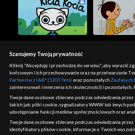
Szanujemy Twoją prywatność
© 2026 Telewizja Polska S.A. w likwidacji
Kliknij "Akceptuję i przechodzę do serwisu", aby wyrazić z
końcowym i ich przechowywanie oraz na przetwarzanie Twoic
regulamin serwisu
cennik
polityka prywatności
Partnerów z IAB* (1201 firm)
oraz pozostałych
Zaufanych 
GEOLOKALIZA
zainteresowań i mierzenia ich skuteczności) i pozostałych,
ŁĄCZYSZ SIĘ SPOZA PO
Twoje dane osobowe zbierane podczas odwiedzania przez 
takich jak: pliki cookie, sygnalizatory WWW lub innych po
Kraj, z którego się łączysz, to Stan
w związku z czym część tytułów na
udostępnianie funkcji mediów społecznościowych oraz anal
VOD może być nieodstępna. Spr
Twoje dane osobowe zbierane podczas odwiedzania przez
materiały możesz obejr
identyfikatory plików cookie, informacje o Twoich wyszuk