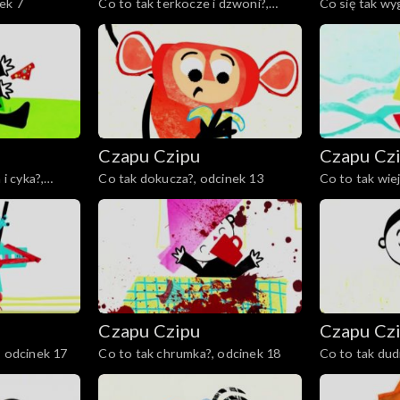
ek 7
Co to tak terkocze i dzwoni?,
Co się tak wy
odcinek 8
Czapu Czipu
Czapu Cz
 i cyka?,
Co tak dokucza?, odcinek 13
Co to tak wie
Czapu Czipu
Czapu Cz
, odcinek 17
Co to tak chrumka?, odcinek 18
Co to tak dudn