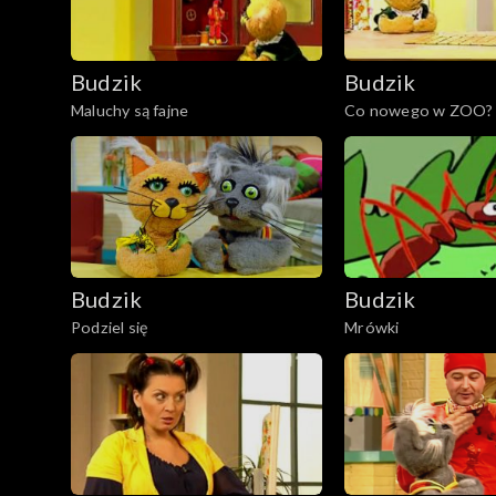
Budzik
Budzik
Maluchy są fajne
Co nowego w ZOO?
Budzik
Budzik
Podziel się
Mrówki