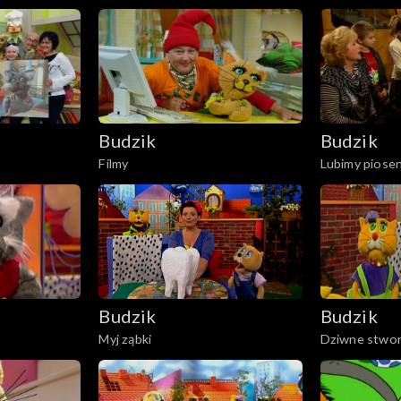
Budzik
Budzik
Filmy
Lubimy piosen
Budzik
Budzik
Myj ząbki
Dziwne stwor