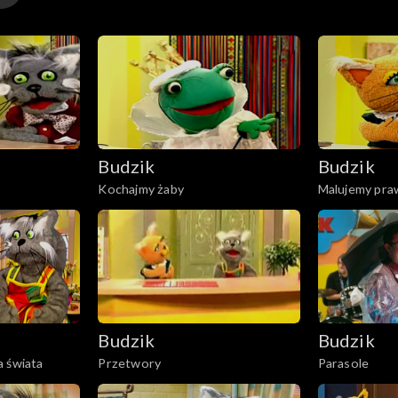
Budzik
Budzik
Kochajmy żaby
Malujemy pra
Budzik
Budzik
a świata
Przetwory
Parasole