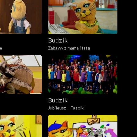
Budzik
ie
Zabawy z mamą i tatą
Budzik
Jubileusz – Fasolki