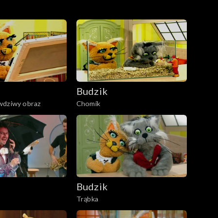
Budzik
wdziwy obraz
Chomik
Budzik
Trąbka