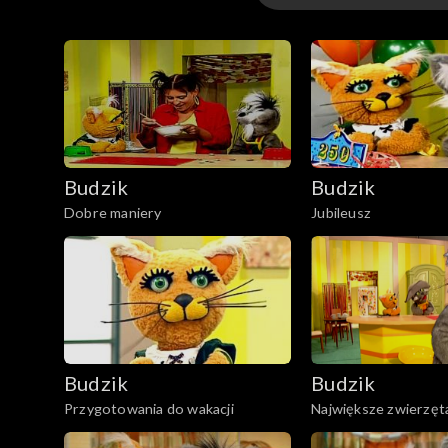
Odcinki
Budzik
Budzik
Dobre maniery
Jubileusz
Budzik
Budzik
Przygotowania do wakacji
Największe zwierzęt