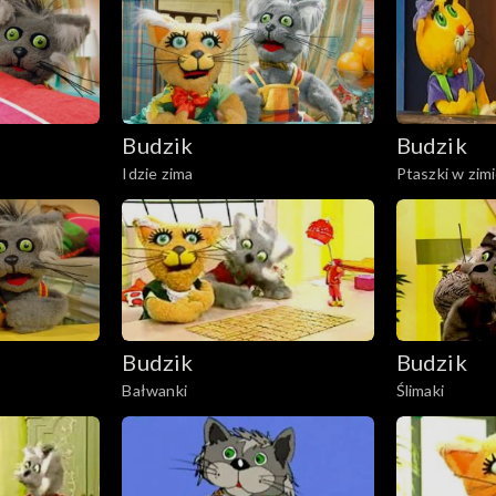
Budzik
Budzik
Idzie zima
Ptaszki w zim
Budzik
Budzik
Bałwanki
Ślimaki