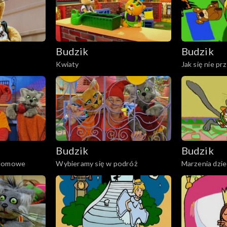
Budzik
Budzik
Kwiaty
Jak się nie pr
Budzik
Budzik
 domowe
Wybieramy się w podróż
Marzenia dzie