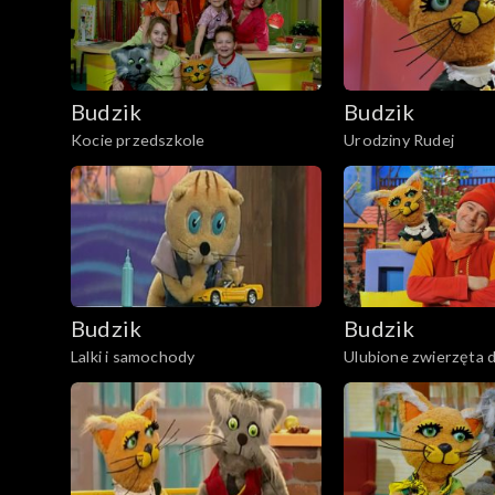
Budzik
Budzik
Kocie przedszkole
Urodziny Rudej
Budzik
Budzik
Lalki i samochody
Ulubione zwierzęta