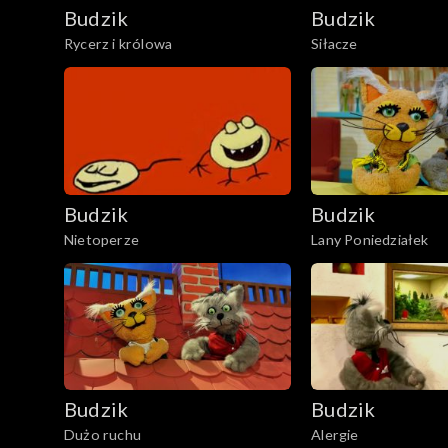
Budzik
Budzik
Rycerz i królowa
Siłacze
Budzik
Budzik
Nietoperze
Lany Poniedziałek
Budzik
Budzik
Dużo ruchu
Alergie