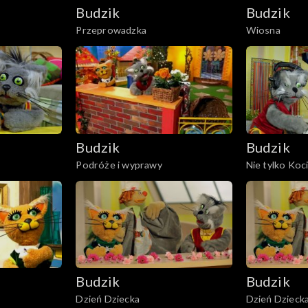
Budzik
Budzik
Przeprowadzka
Wiosna
Budzik
Budzik
Podróże i wyprawy
Nie tylko Koci
Budzik
Budzik
Dzień Dziecka
Dzień Dzieck