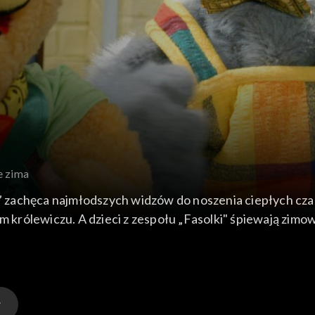
e zima
k” zachęca najmłodszych widzów do noszenia ciepłych cza
ym królewiczu. A dzieci z zespołu „Fasolki" śpiewają zimo