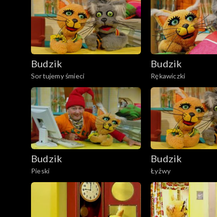
Budzik
Budzik
Sortujemy śmieci
Rękawiczki
Budzik
Budzik
Pieski
Łyżwy