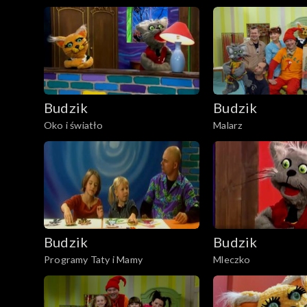
Budzik
Budzik
Oko i światło
Malarz
Budzik
Budzik
Programy Taty i Mamy
Mleczko