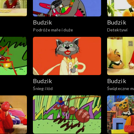
Budzik
Budzik
Podróże małe i duże
Detektywi
Budzik
Budzik
Śnieg i lód
Świąteczne m