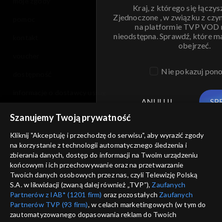
moje zgody
Kraj, z którego się łączys
Zjednoczone , w związku z czy
pomoc
na platformie TVP VOD
nieodstępna. Sprawdź, które m
kontakt
obejrzeć.
voucher
Nie pokazuj pon
dostępność
informacje o dostawcy usług
ANULUJ
SP
Szanujemy Twoją prywatność
Kliknij "Akceptuję i przechodzę do serwisu", aby wyrazić zgody
na korzystanie z technologii automatycznego śledzenia i
zbierania danych, dostęp do informacji na Twoim urządzeniu
końcowym i ich przechowywanie oraz na przetwarzanie
Twoich danych osobowych przez nas, czyli Telewizję Polską
S.A. w likwidacji (zwaną dalej również „TVP”),
Zaufanych
Partnerów z IAB* (1201 firm)
oraz pozostałych
Zaufanych
Partnerów TVP (93 firm)
, w celach marketingowych (w tym do
zautomatyzowanego dopasowania reklam do Twoich