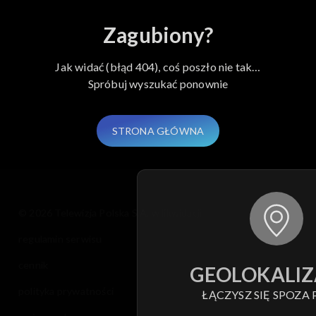
Billy – ch
Zagubiony?
Jak widać (błąd 404), coś poszło nie tak…
Spróbuj wyszukać ponownie
STRONA GŁÓWNA
© 2026 Telewizja Polska S.A. w likwidacji
regulamin serwisu
cennik
GEOLOKALIZ
polityka prywatności
ŁĄCZYSZ SIĘ SPOZA 