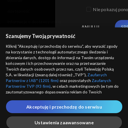
voucher
Nie pokazuj pon
dostępność
informacje o dostawcy usług
ANULUJ
SP
Szanujemy Twoją prywatność
Kliknij "Akceptuję i przechodzę do serwisu", aby wyrazić zgody
na korzystanie z technologii automatycznego śledzenia i
zbierania danych, dostęp do informacji na Twoim urządzeniu
końcowym i ich przechowywanie oraz na przetwarzanie
Twoich danych osobowych przez nas, czyli Telewizję Polską
S.A. w likwidacji (zwaną dalej również „TVP”),
Zaufanych
Partnerów z IAB* (1201 firm)
oraz pozostałych
Zaufanych
Partnerów TVP (93 firm)
, w celach marketingowych (w tym do
zautomatyzowanego dopasowania reklam do Twoich
zainteresowań i mierzenia ich skuteczności) i pozostałych,
które wskazujemy poniżej, a także zgody na udostępnianie
Akceptuję i przechodzę do serwisu
przez nas identyfikatora PPID do Google.
Twoje dane osobowe zbierane podczas odwiedzania przez
Ustawienia zaawansowane
Ciebie naszych
poszczególnych serwisów
zwanych dalej