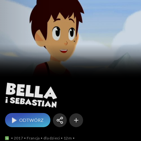
Bella i Sebastian
ODTWÓRZ
2017
Francja
dla dzieci
12m