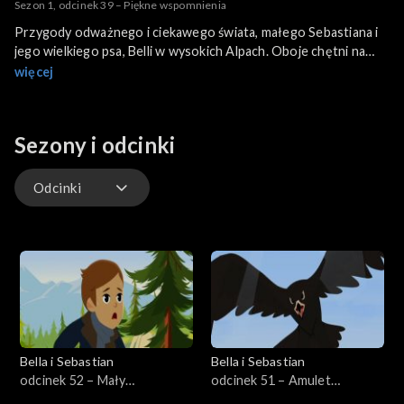
Sezon 1, odcinek 39 – Piękne wspomnienia
Przygody odważnego i ciekawego świata, małego Sebastiana i
jego wielkiego psa, Belli w wysokich Alpach. Oboje chętni na
nowe wyzwania, oboje zainteresowani nowymi odkryciami i
więcej
wyzwaniami, nawet jeśli niosą one ze sobą lekkie ryzyko.
Sezony i odcinki
Odcinki
Odcinki
Bella i Sebastian
Bella i Sebastian
odcinek 52 – Mały
odcinek 51 – Amulet
przewodnik górski
szczęścia Liczenie kozic