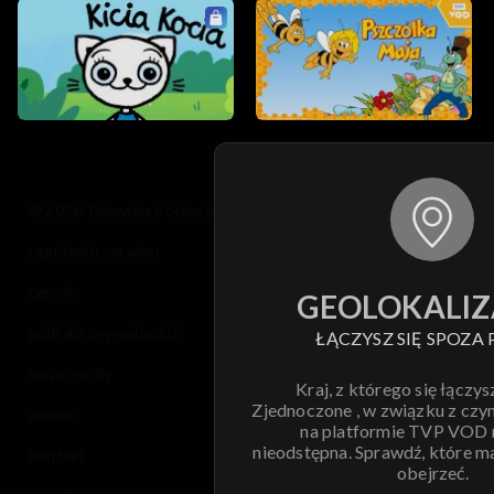
© 2026 Telewizja Polska S.A. w likwidacji
regulamin serwisu
cennik
GEOLOKALIZ
polityka prywatności
ŁĄCZYSZ SIĘ SPOZA 
moje zgody
Kraj, z którego się łączys
Zjednoczone , w związku z czy
pomoc
na platformie TVP VOD
nieodstępna. Sprawdź, które m
kontakt
obejrzeć.