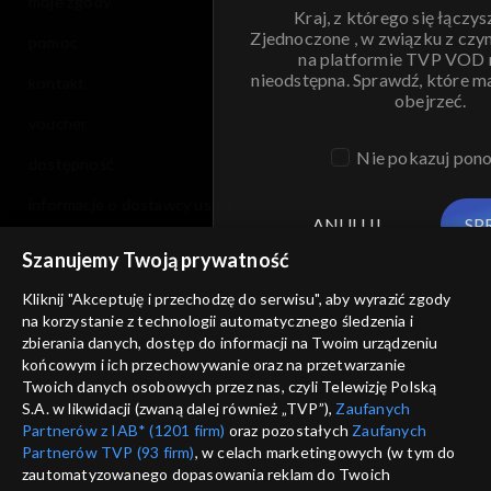
moje zgody
Kraj, z którego się łączys
Zjednoczone , w związku z czy
pomoc
na platformie TVP VOD
nieodstępna. Sprawdź, które m
kontakt
obejrzeć.
voucher
Nie pokazuj pon
dostępność
informacje o dostawcy usług
ANULUJ
SP
Szanujemy Twoją prywatność
Kliknij "Akceptuję i przechodzę do serwisu", aby wyrazić zgody
na korzystanie z technologii automatycznego śledzenia i
zbierania danych, dostęp do informacji na Twoim urządzeniu
końcowym i ich przechowywanie oraz na przetwarzanie
Twoich danych osobowych przez nas, czyli Telewizję Polską
S.A. w likwidacji (zwaną dalej również „TVP”),
Zaufanych
Partnerów z IAB* (1201 firm)
oraz pozostałych
Zaufanych
Partnerów TVP (93 firm)
, w celach marketingowych (w tym do
zautomatyzowanego dopasowania reklam do Twoich