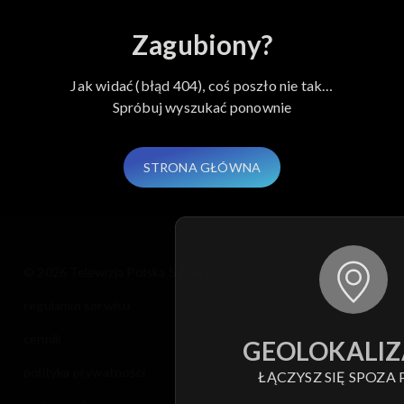
Zagubiony?
Jak widać (błąd 404), coś poszło nie tak…
Spróbuj wyszukać ponownie
STRONA GŁÓWNA
© 2026 Telewizja Polska S.A. w likwidacji
regulamin serwisu
cennik
GEOLOKALIZ
polityka prywatności
ŁĄCZYSZ SIĘ SPOZA 