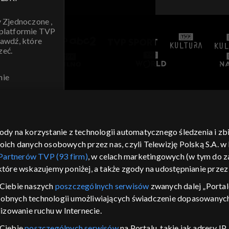
y Zjednoczone ,
 platformie TVP
awdź, które
zeć.
nie
AWDŹ
gody na korzystanie z technologii automatycznego śledzenia i z
h danych osobowych przez nas, czyli Telewizję Polską S.A. w l
Partnerów TVP (93 firm)
, w celach marketingowych (w tym do
 które wskazujemy poniżej, a także zgody na udostępnianie prze
Ciebie naszych
poszczególnych serwisów
zwanych dalej „Portal
dobnych technologii umożliwiających świadczenie dopasowanych i
izowanie ruchu w Internecie.
 Ciebie
poszczególnych serwisów
na Portalu, takie jak adresy I