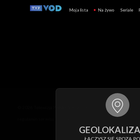
Moja lista
Na żywo
Seriale
© 2026 Telewizja Polska S.A. w likwidacji
regulamin serwisu
cennik
polityka prywatności
GEOLOKALIZA
ŁĄCZYSZ SIĘ SPOZA PO