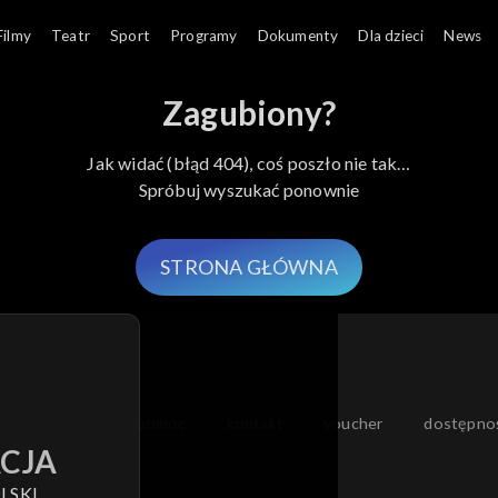
Filmy
Teatr
Sport
Programy
Dokumenty
Dla dzieci
News
Zagubiony?
Jak widać (błąd 404), coś poszło nie tak…
Spróbuj wyszukać ponownie
STRONA GŁÓWNA
moje zgody
pomoc
kontakt
voucher
dostępno
CJA
LSKI