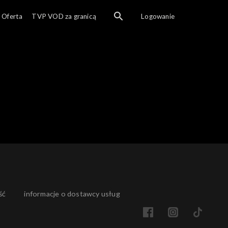
Ogl
Oferta
TVP VOD za granicą
Logowanie
ść
informacje o dostawcy usług