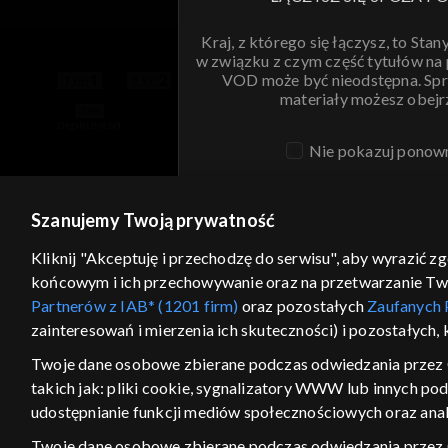
Kraj, z którego się łączysz, to Stan
w związku z czym część tytułów na
VOD może być nieodstępna. Spr
materiały możesz obejr
Nie pokazuj ponow
ANULUJ
SPR
Szanujemy Twoją prywatność
Kliknij "Akceptuję i przechodzę do serwisu", aby wyrazić z
końcowym i ich przechowywanie oraz na przetwarzanie Twoic
Partnerów z IAB* (1201 firm)
oraz pozostałych
Zaufanych 
zainteresowań i mierzenia ich skuteczności) i pozostałych,
Twoje dane osobowe zbierane podczas odwiedzania przez 
takich jak: pliki cookie, sygnalizatory WWW lub innych po
udostępnianie funkcji mediów społecznościowych oraz anal
Twoje dane osobowe zbierane podczas odwiedzania przez