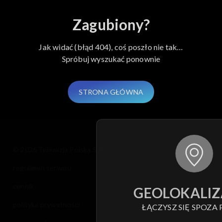
Zagubiony?
Jak widać (błąd 404), coś poszło nie tak…
Spróbuj wyszukać ponownie
STRONA GŁÓWNA
© 2026 Telewizja Polska S.A. w likwidacji
regulamin serwisu
cennik
GEOLOKALIZ
polityka prywatności
ŁĄCZYSZ SIĘ SPOZA 