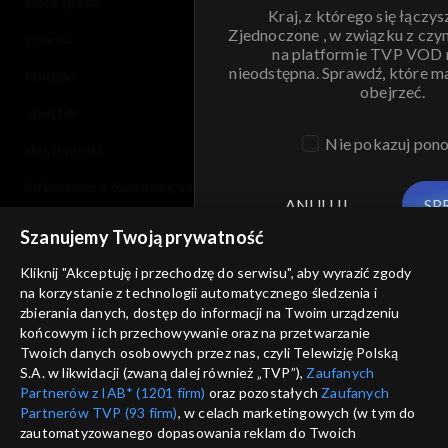
moje zgody
Kraj, z którego się łączys
Zjednoczone , w związku z czy
pomoc
na platformie TVP VOD
nieodstępna. Sprawdź, które m
kontakt
obejrzeć.
voucher
Nie pokazuj pon
dostępność
informacje o dostawcy usług
ANULUJ
SP
Szanujemy Twoją prywatność
Kliknij "Akceptuję i przechodzę do serwisu", aby wyrazić zgody
na korzystanie z technologii automatycznego śledzenia i
zbierania danych, dostęp do informacji na Twoim urządzeniu
końcowym i ich przechowywanie oraz na przetwarzanie
Twoich danych osobowych przez nas, czyli Telewizję Polską
S.A. w likwidacji (zwaną dalej również „TVP”),
Zaufanych
Partnerów z IAB* (1201 firm)
oraz pozostałych
Zaufanych
Partnerów TVP (93 firm)
, w celach marketingowych (w tym do
zautomatyzowanego dopasowania reklam do Twoich