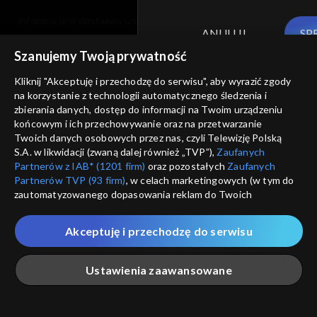
informacje o dostawcy usług
ANULUJ
SP
Szanujemy Twoją prywatność
Kliknij "Akceptuję i przechodzę do serwisu", aby wyrazić zgody
na korzystanie z technologii automatycznego śledzenia i
zbierania danych, dostęp do informacji na Twoim urządzeniu
końcowym i ich przechowywanie oraz na przetwarzanie
Twoich danych osobowych przez nas, czyli Telewizję Polską
S.A. w likwidacji (zwaną dalej również „TVP”),
Zaufanych
Partnerów z IAB* (1201 firm)
oraz pozostałych
Zaufanych
Partnerów TVP (93 firm)
, w celach marketingowych (w tym do
zautomatyzowanego dopasowania reklam do Twoich
zainteresowań i mierzenia ich skuteczności) i pozostałych,
które wskazujemy poniżej, a także zgody na udostępnianie
Akceptuję i przechodzę do serwisu
przez nas identyfikatora PPID do Google.
Twoje dane osobowe zbierane podczas odwiedzania przez
Ustawienia zaawansowane
Ciebie naszych
poszczególnych serwisów
zwanych dalej
„Portalem”, w tym informacje zapisywane za pomocą
technologii takich jak: pliki cookie, sygnalizatory WWW lub
innych podobnych technologii umożliwiających świadczenie
Główna
Szukaj
Moja lista
Na żywo
Więcej