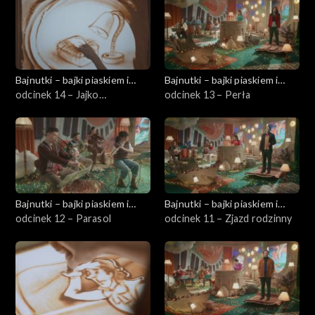
Bajnutki – bajki piaskiem i
Bajnutki – bajki piaskiem i
dźwiękiem pisane
odcinek 14 – Jajko
dźwiękiem pisane
odcinek 13 – Perła
niespodzianka
Bajnutki – bajki piaskiem i
Bajnutki – bajki piaskiem i
dźwiękiem pisane
odcinek 12 – Parasol
dźwiękiem pisane
odcinek 11 – Zjazd rodzinny