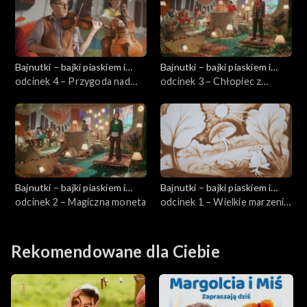
Bajnutki – bajki piaskiem i
Bajnutki – bajki piaskiem i
dźwiękiem pisane
odcinek 4 – Przygoda nad
dźwiękiem pisane
odcinek 3 – Chłopiec z
strumieniem
odkurzaczem
Bajnutki – bajki piaskiem i
Bajnutki – bajki piaskiem i
dźwiękiem pisane
odcinek 2 – Magiczna moneta
dźwiękiem pisane
odcinek 1 – Wielkie marzenia
małego grzybka
Rekomendowane dla Ciebie