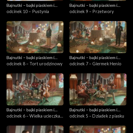
Bajnutki – bajki piaskiem i
Bajnutki – bajki piaskiem i
dźwiękiem pisane
odcinek 10 – Pustynia
dźwiękiem pisane
odcinek 9 – Przetwory
Bajnutki – bajki piaskiem i
Bajnutki – bajki piaskiem i
dźwiękiem pisane
odcinek 8 – Tort urodzinowy
dźwiękiem pisane
odcinek 7 – Giermek Henio
Bajnutki – bajki piaskiem i
Bajnutki – bajki piaskiem i
dźwiękiem pisane
odcinek 6 – Wielka ucieczka z
dźwiękiem pisane
odcinek 5 – Dziadek z piasku
puszczy