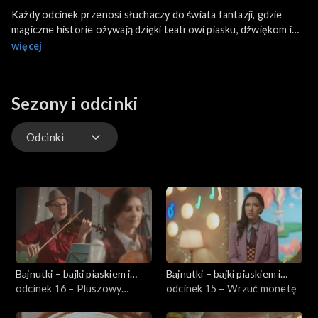
Każdy odcinek przenosi słuchaczy do świata fantazji, gdzie
magiczne historie ożywają dzięki teatrowi piasku, dźwiękom i
melodiom.
więcej
Sezony i odcinki
Odcinki
Odcinki
Bajnutki – bajki piaskiem i
Bajnutki – bajki piaskiem i
dźwiękiem pisane
odcinek 16 – Pluszowy
dźwiękiem pisane
odcinek 15 – Wrzuć monetę
niedźwiedź