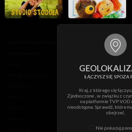
© 2026 Telewizja Polska S.A. w likwidacji
regulamin serwisu
cennik
GEOLOKALIZ
polityka prywatności
ŁĄCZYSZ SIĘ SPOZA 
moje zgody
Kraj, z którego się łączys
Zjednoczone , w związku z czy
pomoc
na platformie TVP VOD
nieodstępna. Sprawdź, które m
kontakt
obejrzeć.
voucher
Nie pokazuj pon
dostępność