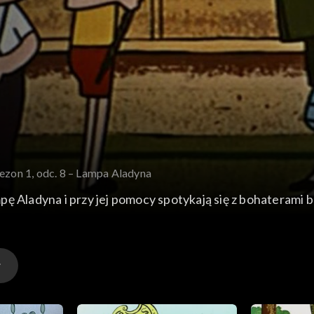
ezon 1, odc. 8 – Lampa Aladyna
ę Aladyna i przy jej pomocy spotykają się z bohaterami b