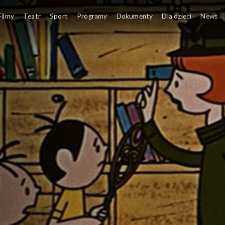
Filmy
Teatr
Sport
Programy
Dokumenty
Dla dzieci
News