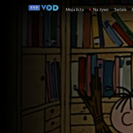
Bajki Bolka i Lolka
Moja lista
Na żywo
Seriale