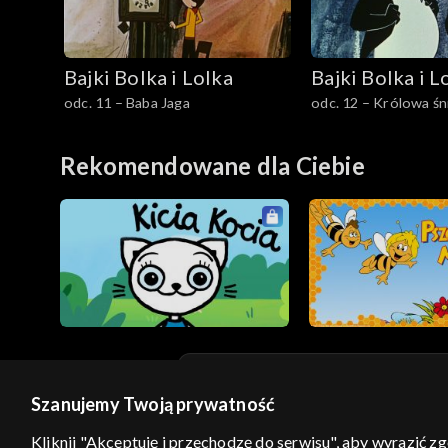
Bajki Bolka i Lolka
Bajki Bolka i L
odc. 11 – Baba Jaga
odc. 12 – Królowa śn
Rekomendowane dla Ciebie
Szanujemy Twoją prywatność
© 2026 Telewizja Polska S.A. w likwidacji
Kliknij "Akceptuję i przechodzę do serwisu", aby wyrazić z