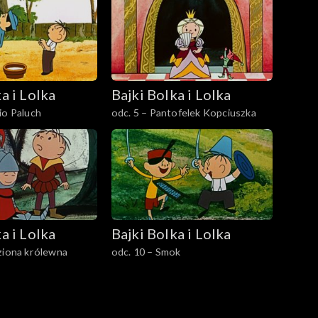
a i Lolka
Bajki Bolka i Lolka
io Paluch
odc. 5 – Pantofelek Kopciuszka
a i Lolka
Bajki Bolka i Lolka
ziona królewna
odc. 10 – Smok