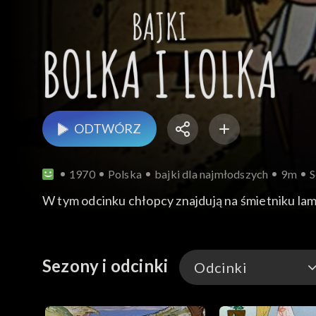
ODTWÓRZ
1970
Polska
bajki dla najmłodszych
9m
S
W tym odcinku chłopcy znajdują na śmietniku lamp
Sezony i odcinki
Odcinki
Odcinki