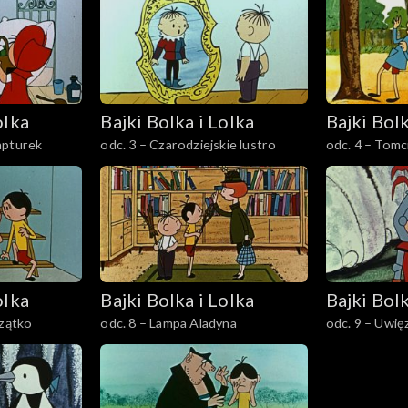
olka
Bajki Bolka i Lolka
Bajki Bolk
apturek
odc. 3 – Czarodziejskie lustro
odc. 4 – Tomc
olka
Bajki Bolka i Lolka
Bajki Bolk
czątko
odc. 8 – Lampa Aladyna
odc. 9 – Uwię