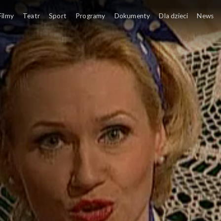
Filmy
Teatr
Sport
Programy
Dokumenty
Dla dzieci
News