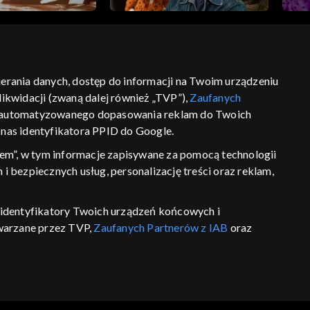
bierania danych, dostęp do informacji na Twoim urządzeniu
ikwidacji (zwaną dalej również „TVP”),
Zaufanych
ść
informacje o dostawcy usług
 zautomatyzowanego dopasowania reklam do Twoich
z nas identyfikatora PPID do Google.
em”, w tym informacje zapisywane za pomocą technologii
 bezpiecznych usług, personalizację treści oraz reklam,
P, identyfikatory Twoich urządzeń końcowych i
twarzane przez TVP,
Zaufanych Partnerów z IAB
oraz
eniu lub dostęp do nich, wyboru podstawowych reklam,
reści, wyboru spersonalizowanych treści, pomiaru
wywania i ulepszania produktów, zapewnienia
 połączenia źródeł danych offline, łączenia różnych