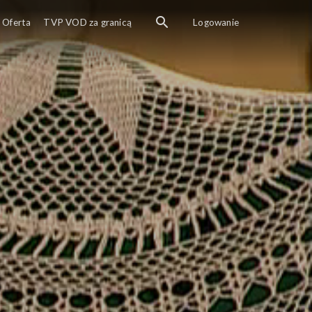
Oferta
TVP VOD za granicą
Logowanie