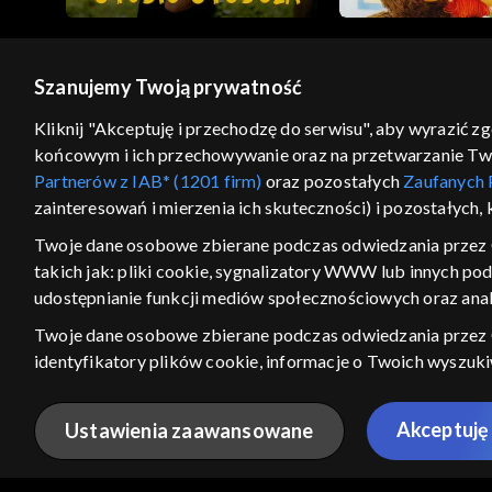
Szanujemy Twoją prywatność
© 2026 Telewizja Polska S.A. w likwidacji
Kliknij "Akceptuję i przechodzę do serwisu", aby wyrazić z
końcowym i ich przechowywanie oraz na przetwarzanie Twoic
regulamin serwisu
cennik
polityka prywatności
Partnerów z IAB* (1201 firm)
oraz pozostałych
Zaufanych 
GEOLOKALIZA
zainteresowań i mierzenia ich skuteczności) i pozostałych,
ŁĄCZYSZ SIĘ SPOZA PO
Twoje dane osobowe zbierane podczas odwiedzania przez 
takich jak: pliki cookie, sygnalizatory WWW lub innych po
Kraj, z którego się łączysz, to Stan
w związku z czym część tytułów na
udostępnianie funkcji mediów społecznościowych oraz anal
VOD może być nieodstępna. Spr
Twoje dane osobowe zbierane podczas odwiedzania przez
materiały możesz obejr
identyfikatory plików cookie, informacje o Twoich wyszuk
pozostałych
Zaufanych Partnerów TVP
dla realizacji nast
Nie pokazuj ponow
wyboru spersonalizowanych reklam, tworzenia profilu sper
Akceptuję 
Ustawienia zaawansowane
wydajności reklam, pomiaru wydajności treści, stosowania
ANULUJ
SPR
bezpieczeństwa, zapobiegania oszustwom i usuwania błędów,