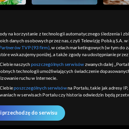
gody na korzystanie z technologii automatycznego śledzenia i z
h danych osobowych przez nas, czyli Telewizję Polską S.A. w l
moje zgody
pomoc
kontakt
voucher
dostępno
Partnerów TVP (93 firm)
, w celach marketingowych (w tym do
CJA
 które wskazujemy poniżej, a także zgody na udostępnianie prze
LSKI
Ciebie naszych
poszczególnych serwisów
zwanych dalej „Portal
dobnych technologii umożliwiających świadczenie dopasowanych i
y Zjednoczone ,
 platformie TVP
izowanie ruchu w Internecie.
awdź, które
 Ciebie
poszczególnych serwisów
na Portalu, takie jak adresy I
zeć.
iwaniach w serwisach Portalu czy historia odwiedzin będą prze
ępujących celów i funkcji: przechowywania informacji na urządz
nie
sonalizowanych reklam, tworzenia profilu spersonalizowanych t
i przechodzę do serwisu
 badań rynkowych w celu generowania opinii odbiorców, opraco
AWDŹ
 technicznego dostarczania reklam lub treści, dopasowywania i