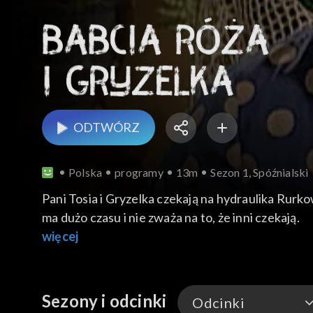
ODTWÓRZ
Polska
programy
13m
Sezon 1, Spóźnialski
Pani Tosia i Gryzelka czekają na hydraulika Rurk
ma dużo czasu i nie zważa na to, że inni czekają.
więcej
Sezony i odcinki
Odcinki