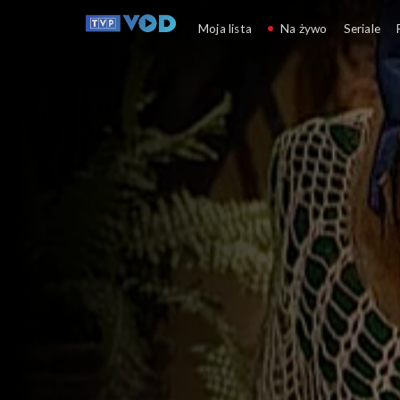
Babcia Róża i Gryzelka
Moja lista
Na żywo
Seriale