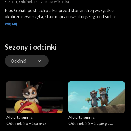
Sezon 1, Odcinek 13 – Zemsta wilkołaka
Pies Goliat, postrach parku, przed którym drżą wszystkie
okoliczne zwierzęta, staje naprzeciw silniejszego od siebie
przeciwnika: stworzenia o czarnym futrze i świecących oczach,
więcej
które staje na tylnych łapach niczym wilkołak.
Sezony i odcinki
Odcinki
Odcinki
Odcinek specjalny
Aleja tajemnic
Aleja tajemnic
Odcinek 26 – Sprawa
Odcinek 25 – Szpieg z
Buckigham