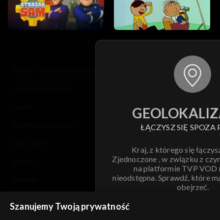
© 2026 Telewizja Polska S.A. w likwidacji
regulamin serwisu
cennik
GEOLOKALIZ
polityka prywatności
ŁĄCZYSZ SIĘ SPOZA 
moje zgody
Kraj, z którego się łączys
Zjednoczone , w związku z czy
pomoc
na platformie TVP VOD
nieodstępna. Sprawdź, które m
kontakt
obejrzeć.
voucher
Szanujemy Twoją prywatność
Nie pokazuj pon
dostępność