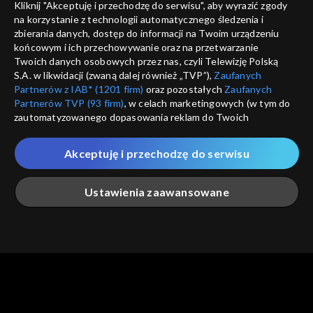
Kliknij "Akceptuję i przechodzę do serwisu", aby wyrazić zgody
informacje o dostawcy usług
na korzystanie z technologii automatycznego śledzenia i
ANULUJ
SP
zbierania danych, dostęp do informacji na Twoim urządzeniu
końcowym i ich przechowywanie oraz na przetwarzanie
Twoich danych osobowych przez nas, czyli Telewizję Polską
S.A. w likwidacji (zwaną dalej również „TVP”),
Zaufanych
Partnerów z IAB* (1201 firm)
oraz pozostałych
Zaufanych
Partnerów TVP (93 firm)
, w celach marketingowych (w tym do
zautomatyzowanego dopasowania reklam do Twoich
zainteresowań i mierzenia ich skuteczności) i pozostałych,
które wskazujemy poniżej, a także zgody na udostępnianie
Akceptuję i przechodzę do serwisu
przez nas identyfikatora PPID do Google.
Twoje dane osobowe zbierane podczas odwiedzania przez
Ustawienia zaawansowane
Ciebie naszych
poszczególnych serwisów
zwanych dalej
„Portalem”, w tym informacje zapisywane za pomocą
technologii takich jak: pliki cookie, sygnalizatory WWW lub
innych podobnych technologii umożliwiających świadczenie
Główna
Szukaj
Moja lista
Na żywo
Więcej
dopasowanych i bezpiecznych usług, personalizację treści
oraz reklam, udostępnianie funkcji mediów społecznościowych
oraz analizowanie ruchu w Internecie.
Twoje dane osobowe zbierane podczas odwiedzania przez
Ciebie
poszczególnych serwisów
na Portalu, takie jak adresy