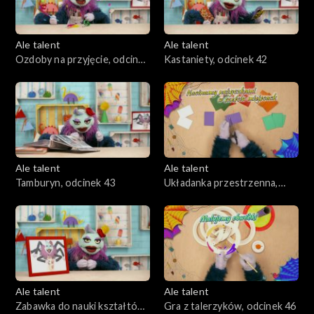
Ale talent
Ale talent
Ozdoby na przyjęcie, odcinek
Kastaniety, odcinek 42
41
Ale talent
Ale talent
Tamburyn, odcinek 43
Układanka przestrzenna,
odcinek 44
Ale talent
Ale talent
Zabawka do nauki kształtów,
Gra z talerzyków, odcinek 46