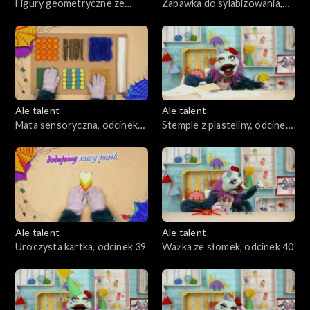
Figury geometryczne ze
Zabawka do sylabizowania,
słomek i plasteliny, odcinek
odcinek 36
35
Ale talent
Ale talent
Mata sensoryczna, odcinek
Stemple z plasteliny, odcinek
37
38
Ale talent
Ale talent
Uroczysta kartka, odcinek 39
Ważka ze słomek, odcinek 40