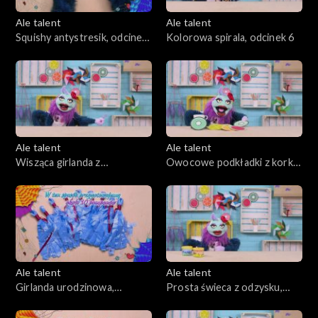
Ale talent
Ale talent
Squishy antystresik, odcinek
Kolorowa spirala, odcinek 6
5
Ale talent
Ale talent
Wisząca girlanda z
Owocowe podkładki z korka,
papierowych piórek, odcinek
odcinek 8
7
Ale talent
Ale talent
Girlanda urodzinowa,
Prosta świeca z odzysku,
odcinek 9
odcinek 10