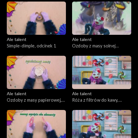
Ale talent
Ale talent
Simple-dimple, odcinek 1
Ozdoby z masy solnej
decoupage, odcinek 2
Ale talent
Ale talent
Ozdoby z masy papierowej,
Róża z filtrów do kawy,
odcinek 3
odcinek 4