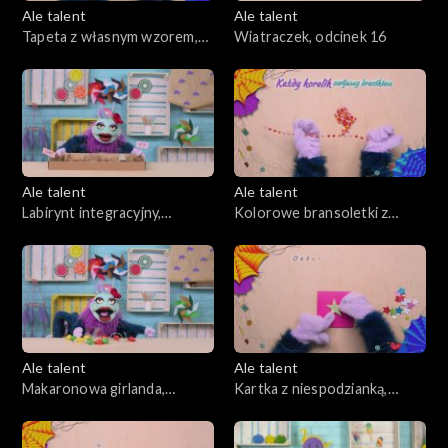
Ale talent
Ale talent
Tapeta z własnym wzorem,
Wiatraczek, odcinek 16
odcinek 15
Ale talent
Ale talent
Labirynt integracyjny,
Kolorowe bransoletki z
odcinek 17
drucika, odcinek 18
Ale talent
Ale talent
Makaronowa girlanda,
Kartka z niespodzianką,
odcinek 19
odcinek 20