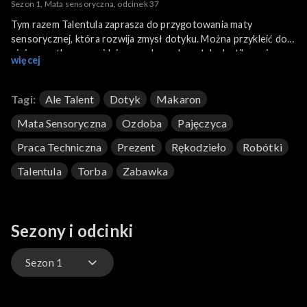
Sezon 1, Mata sensoryczna, odcinek 37
Tym razem Talentula zaprasza do przygotowania maty
sensorycznej, która rozwija zmysł dotyku. Można przykleić do
niej wszystko co znajdziemy w domu: kawałek plastikowej
więcej
torby, futerka albo makaronu. Bez ograniczeń!
Tagi:
Ale Talent
Dotyk
Makaron
Mata Sensoryczna
Ozdoba
Pajęczyca
Praca Techniczna
Prezent
Rękodzieło
Robótki
Talentula
Torba
Zabawka
Sezony i odcinki
Sezon 1
Sezon 1