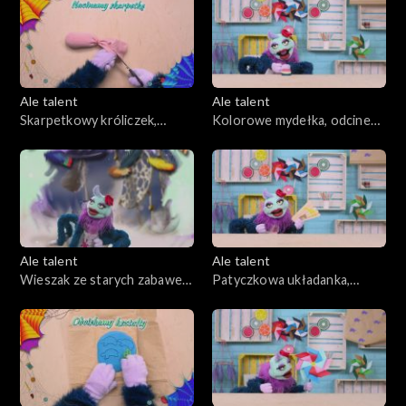
Ale talent
Ale talent
Skarpetkowy króliczek,
Kolorowe mydełka, odcinek
odcinek 11
12
Ale talent
Ale talent
Wieszak ze starych zabawek,
Patyczkowa układanka,
odcinek 13
odcinek 14