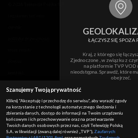
© 2026 Telewizja Polska S.A. w likwidacji
regulamin serwisu
cennik
GEOLOKALIZ
polityka prywatności
ŁĄCZYSZ SIĘ SPOZA 
moje zgody
Kraj, z którego się łączys
Zjednoczone , w związku z czy
pomoc
na platformie TVP VOD
nieodstępna. Sprawdź, które m
kontakt
obejrzeć.
voucher
Szanujemy Twoją prywatność
Nie pokazuj pon
dostępność
Kliknij "Akceptuję i przechodzę do serwisu", aby wyrazić zgody
informacje o dostawcy usług
na korzystanie z technologii automatycznego śledzenia i
ANULUJ
SP
zbierania danych, dostęp do informacji na Twoim urządzeniu
końcowym i ich przechowywanie oraz na przetwarzanie
Twoich danych osobowych przez nas, czyli Telewizję Polską
S.A. w likwidacji (zwaną dalej również „TVP”),
Zaufanych
Partnerów z IAB* (1201 firm)
oraz pozostałych
Zaufanych