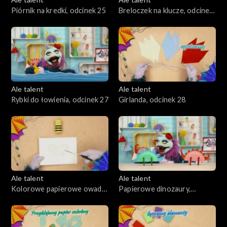
Piórnik na kredki, odcinek 25
Breloczek na klucze, odcinek
26
Ale talent
Ale talent
Rybki do łowienia, odcinek 27
Girlanda, odcinek 28
Ale talent
Ale talent
Kolorowe papierowe owady,
Papierowe dinozaury,
odcinek 29
odcinek 30