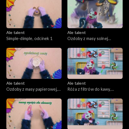
Ale talent
Ale talent
Simple-dimple, odcinek 1
Ozdoby z masy solnej
decoupage, odcinek 2
Ale talent
Ale talent
Ozdoby z masy papierowej,
Róża z filtrów do kawy,
odcinek 3
odcinek 4