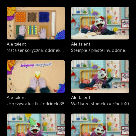
słomek i plasteliny, odcinek
odcinek 36
35
Ale talent
Ale talent
Mata sensoryczna, odcinek
Stemple z plasteliny, odcinek
37
38
Ale talent
Ale talent
Uroczysta kartka, odcinek 39
Ważka ze słomek, odcinek 40