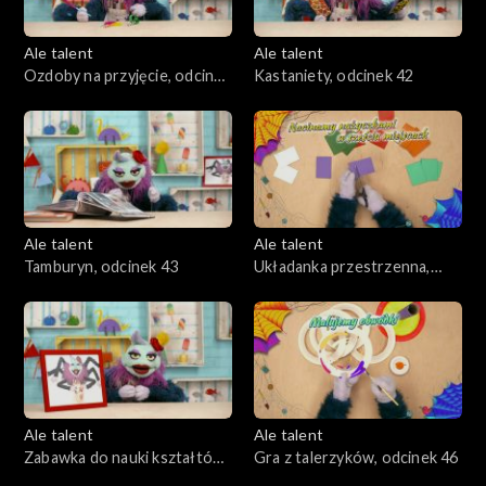
Ale talent
Ale talent
Ozdoby na przyjęcie, odcinek
Kastaniety, odcinek 42
41
Ale talent
Ale talent
Tamburyn, odcinek 43
Układanka przestrzenna,
odcinek 44
Ale talent
Ale talent
Zabawka do nauki kształtów,
Gra z talerzyków, odcinek 46
odcinek 45