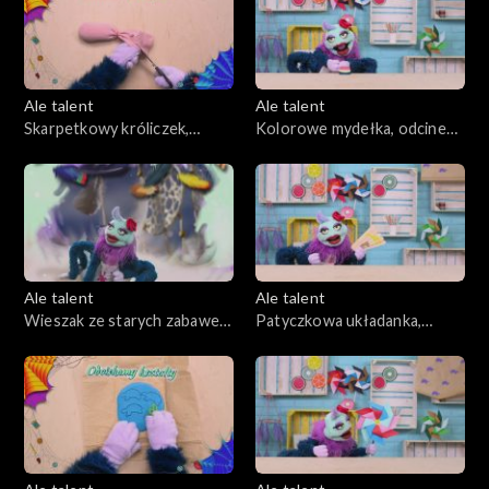
Ale talent
Ale talent
Skarpetkowy króliczek,
Kolorowe mydełka, odcinek
odcinek 11
12
Ale talent
Ale talent
Wieszak ze starych zabawek,
Patyczkowa układanka,
odcinek 13
odcinek 14