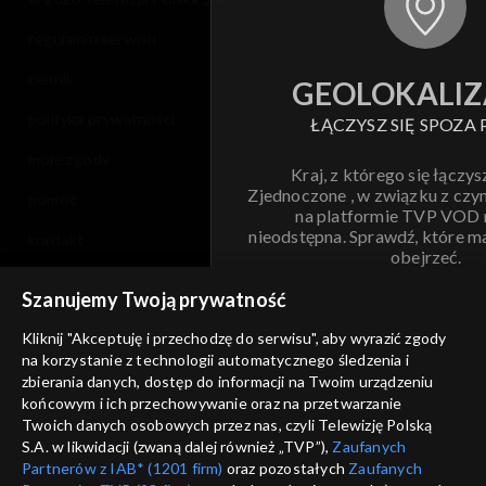
regulamin serwisu
cennik
GEOLOKALIZ
polityka prywatności
ŁĄCZYSZ SIĘ SPOZA 
moje zgody
Kraj, z którego się łączys
Zjednoczone , w związku z czy
pomoc
na platformie TVP VOD
nieodstępna. Sprawdź, które m
kontakt
obejrzeć.
voucher
Szanujemy Twoją prywatność
Nie pokazuj pon
dostępność
Kliknij "Akceptuję i przechodzę do serwisu", aby wyrazić zgody
informacje o dostawcy usług
na korzystanie z technologii automatycznego śledzenia i
ANULUJ
SP
zbierania danych, dostęp do informacji na Twoim urządzeniu
końcowym i ich przechowywanie oraz na przetwarzanie
Twoich danych osobowych przez nas, czyli Telewizję Polską
S.A. w likwidacji (zwaną dalej również „TVP”),
Zaufanych
Partnerów z IAB* (1201 firm)
oraz pozostałych
Zaufanych