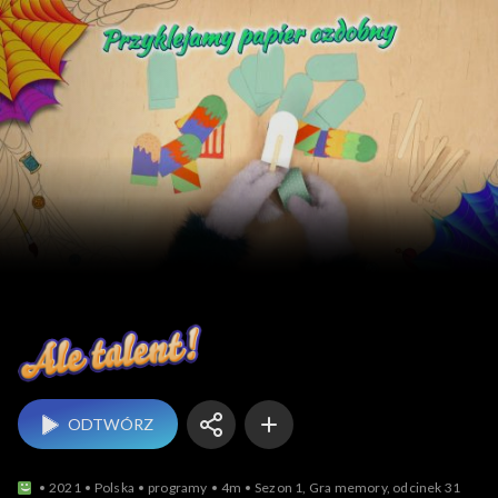
Ale talent
ODTWÓRZ
2021
Polska
programy
4m
Sezon 1, Gra memory, odcinek 31