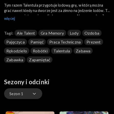
Tym razem Talentula przygotuje lodową grę, w którą można
grać nawet kiedy na dworze jest za zimno na jedzenie lodów. To
gra w zapamiętywanie, czyli słynne memory. Na czym polega?
więcej
odpowiedź w programie!
Tagi:
Ale Talent
Gra Memory
Lody
Ozdoba
Pajęczyca
Pamięć
Praca Techniczna
Prezent
Rękodzieło
Robótki
Talentula
Zabawa
Zabawka
Zapamiętać
Sezony i odcinki
Sezon 1
Sezon 1