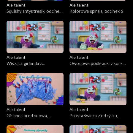
Ale talent
Ale talent
Squishy antystresik, odcinek
Kolorowa spirala, odcinek 6
5
Ale talent
Ale talent
Wisząca girlanda z
Owocowe podkładki z korka,
papierowych piórek, odcinek
odcinek 8
7
Ale talent
Ale talent
Girlanda urodzinowa,
Prosta świeca z odzysku,
odcinek 9
odcinek 10