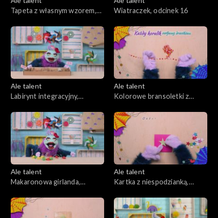
Ale talent
Ale talent
Tapeta z własnym wzorem,
Wiatraczek, odcinek 16
odcinek 15
Ale talent
Ale talent
Labirynt integracyjny,
Kolorowe bransoletki z
odcinek 17
drucika, odcinek 18
Ale talent
Ale talent
Makaronowa girlanda,
Kartka z niespodzianką,
odcinek 19
odcinek 20